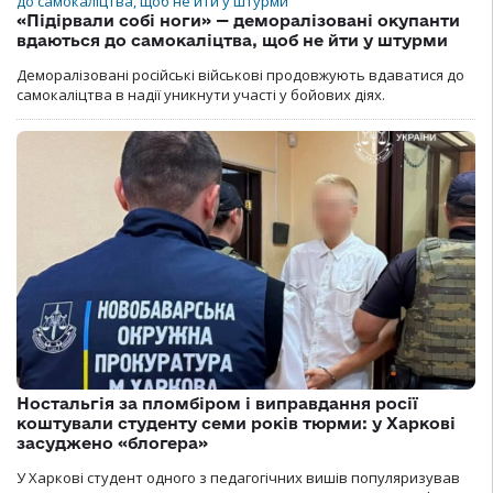
«Підірвали собі ноги» — деморалізовані окупанти
вдаються до самокаліцтва, щоб не йти у штурми
Деморалізовані російські військові продовжують вдаватися до
самокаліцтва в надії уникнути участі у бойових діях.
Ностальгія за пломбіром і виправдання росії
коштували студенту семи років тюрми: у Харкові
засуджено «блогера»
У Харкові студент одного з педагогічних вишів популяризував