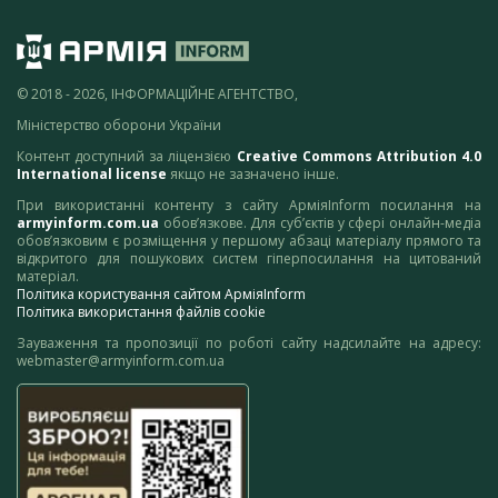
© 2018 - 2026, ІНФОРМАЦІЙНЕ АГЕНТСТВО,
Міністерство оборони України
Контент доступний за ліцензією
Creative Commons Attribution 4.0
International license
якщо не зазначено інше.
При використанні контенту з сайту АрміяInform посилання на
armyinform.com.ua
обов’язкове. Для суб’єктів у сфері онлайн-медіа
обов’язковим є розміщення у першому абзаці матеріалу прямого та
відкритого для пошукових систем гіперпосилання на цитований
матеріал.
Політика користування сайтом АрміяInform
Політика використання файлів cookie
Зауваження та пропозиції по роботі сайту надсилайте на адресу:
webmaster@armyinform.com.ua