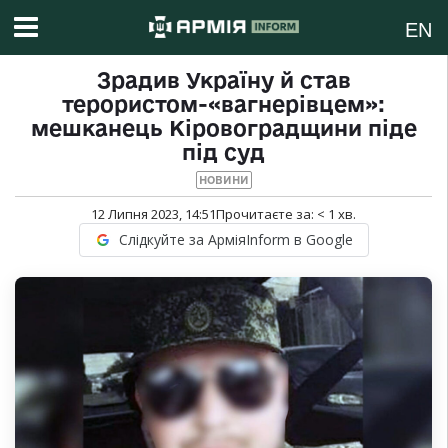
EN
Зрадив Україну й став
терористом-«вагнерівцем»:
мешканець Кіровоградщини піде
під суд
НОВИНИ
12 Липня 2023, 14:51
Прочитаєте за:
< 1
хв.
Слідкуйте за АрміяInform в Google