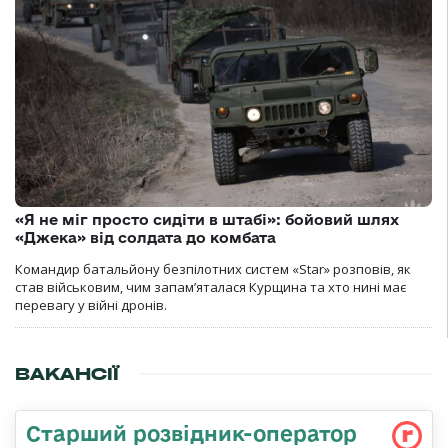
«Я не міг просто сидіти в штабі»: бойовий шлях
«Джека» від солдата до комбата
Командир батальйону безпілотних систем «Star» розповів, як
став військовим, чим запам’яталася Курщина та хто нині має
перевагу у війні дронів.
ВАКАНСІЇ
Стаpший pозвідник-опеpатоp