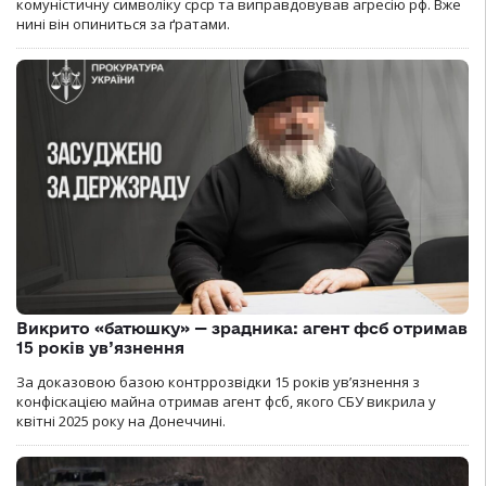
комуністичну символіку срср та виправдовував агресію рф. Вже
нині він опиниться за ґратами.
Викрито «батюшку» — зрадника: агент фсб отримав
15 років ув’язнення
За доказовою базою контррозвідки 15 років увʼязнення з
конфіскацією майна отримав агент фсб, якого СБУ викрила у
квітні 2025 року на Донеччині.