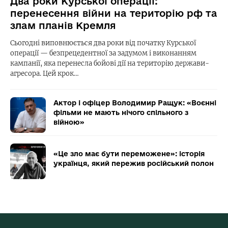
Два роки Курської операції:
перенесення війни на територію рф та
злам планів Кремля
Сьогодні виповнюється два роки від початку Курської
операції — безпрецедентної за задумом і виконанням
кампанії, яка перенесла бойові дії на територію держави-
агресора. Цей крок…
Актор і офіцер Володимир Ращук: «Воєнні
фільми не мають нічого спільного з
війною»
«Це зло має бути переможене»: історія
українця, який пережив російський полон