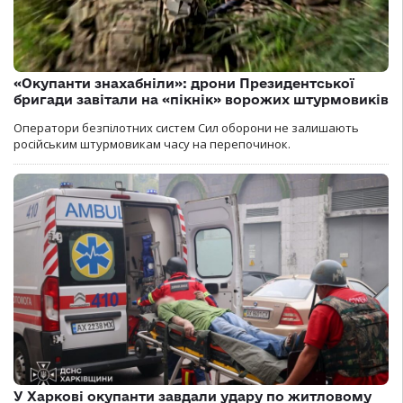
«Окупанти знахабніли»: дрони Президентської
бригади завітали на «пікнік» ворожих штурмовиків
Оператори безпілотних систем Сил оборони не залишають
російським штурмовикам часу на перепочинок.
У Харкові окупанти завдали удару по житловому