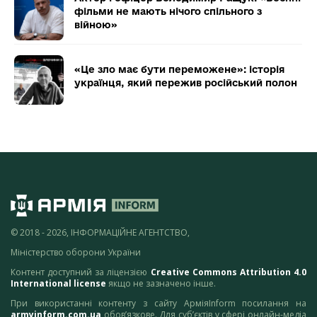
фільми не мають нічого спільного з
війною»
«Це зло має бути переможене»: історія
українця, який пережив російський полон
© 2018 - 2026, ІНФОРМАЦІЙНЕ АГЕНТСТВО,
Міністерство оборони України
Контент доступний за ліцензією
Creative Commons Attribution 4.0
International license
якщо не зазначено інше.
При використанні контенту з сайту АрміяInform посилання на
armyinform.com.ua
обов’язкове. Для суб’єктів у сфері онлайн-медіа