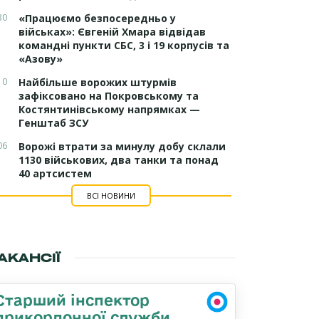
30
«Працюємо безпосередньо у
військах»: Євгеній Хмара відвідав
командні пункти СБС, 3 і 19 корпусів та
«Азову»
10
Найбільше ворожих штурмів
зафіксовано на Покровському та
Костянтинівському напрямках —
Генштаб ЗСУ
06
Ворожі втрати за минулу добу склали
1130 військових, два танки та понад
40 артсистем
ВСІ НОВИНИ
АКАНСІЇ
Старший інспектор
прикордонної служби