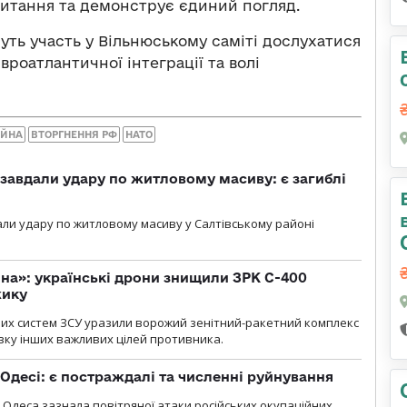
питання та демонструє єдиний погляд.
руть участь у Вільнюському саміті дослухатися
роатлантичної інтеграції та волі
ІЙНА
ВТОРГНЕННЯ РФ
НАТО
 завдали удару по житловому масиву: є загиблі
али удару по житловому масиву у Салтівському районі
іна»: українські дрони знищили ЗРК С-400
жику
них систем ЗСУ уразили ворожий зенітний-ракетний комплекс
изку інших важливих цілей противника.
Одесі: є постраждалі та численні руйнування
я, Одеса зазнала повітряної атаки російських окупаційних