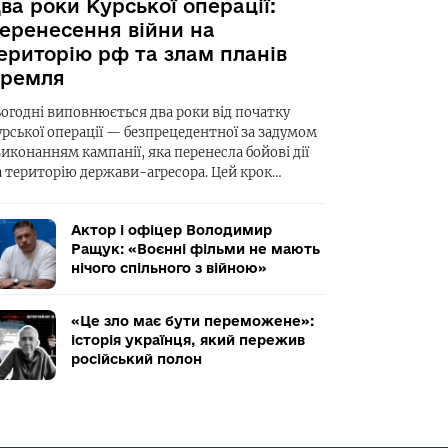
ва роки Курської операції:
еренесення війни на
ериторію рф та злам планів
ремля
ьогодні виповнюється два роки від початку
урської операції — безпрецедентної за задумом
виконанням кампанії, яка перенесла бойові дії
а територію держави-агресора. Цей крок…
Актор і офіцер Володимир
Ращук: «Воєнні фільми не мають
нічого спільного з війною»
«Це зло має бути переможене»:
історія українця, який пережив
російський полон