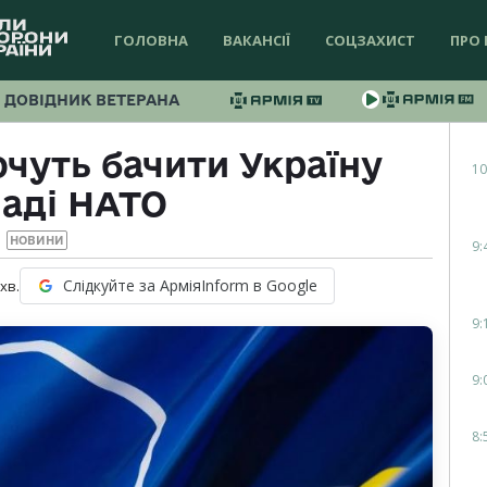
ГОЛОВНА
ВАКАНСІЇ
СОЦЗАХИСТ
ПРО 
ДОВІДНИК ВЕТЕРАНА
очуть бачити Україну
10
ладі НАТО
НОВИНИ
9:
Слідкуйте за АрміяInform в Google
хв.
9:
9:
8: