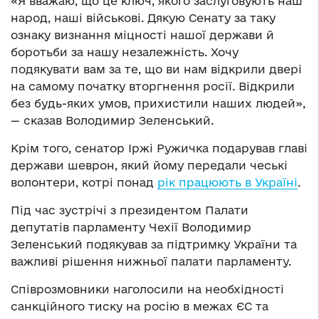
«Я вважаю, що це ключ, якого заслуговують наш
народ, наші військові. Дякую Сенату за таку
ознаку визнання міцності нашої держави й
боротьби за нашу незалежність. Хочу
подякувати вам за те, що ви нам відкрили двері
на самому початку вторгнення росії. Відкрили
без будь-яких умов, прихистили наших людей»,
— сказав Володимир Зеленський.
Крім того, сенатор Іржі Ружичка подарував главі
держави шеврон, який йому передали чеські
волонтери, котрі понад
рік працюють в Україні
.
Під час зустрічі з президентом Палати
депутатів парламенту Чехії Володимир
Зеленський подякував за підтримку України та
важливі рішення нижньої палати парламенту.
Співрозмовники наголосили на необхідності
санкційного тиску на росію в межах ЄС та