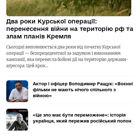
Два роки Курської операції:
перенесення війни на територію рф та
злам планів Кремля
Сьогодні виповнюється два роки від початку Курської
операції — безпрецедентної за задумом і виконанням
кампанії, яка перенесла бойові дії на територію держави-
агресора. Цей крок…
Актор і офіцер Володимир Ращук: «Воєнні
фільми не мають нічого спільного з
війною»
«Це зло має бути переможене»: історія
українця, який пережив російський полон