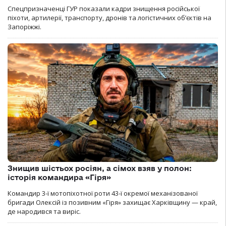
Спецпризначенці ГУР показали кадри знищення російської
піхоти, артилерії, транспорту, дронів та логістичних об’єктів на
Запоріжжі.
Знищив шістьох росіян, а сімох взяв у полон:
історія командира «Гіря»
Командир 3-ї мотопіхотної роти 43-ї окремої механізованої
бригади Олексій із позивним «Гіря» захищає Харківщину — край,
де народився та виріс.