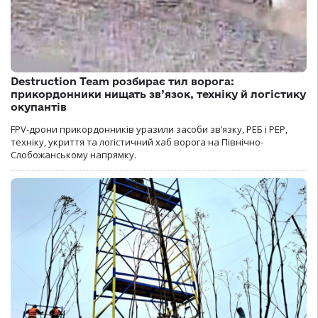
Destruction Team розбирає тил ворога:
прикордонники нищать зв’язок, техніку й логістику
окупантів
FPV-дрони прикордонників уразили засоби зв’язку, РЕБ і РЕР,
техніку, укриття та логістичний хаб ворога на Північно-
Слобожанському напрямку.