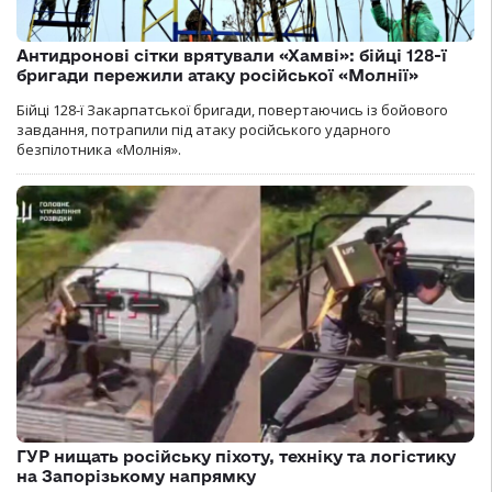
Антидронові сітки врятували «Хамві»: бійці 128-ї
бригади пережили атаку російської «Молнії»
Бійці 128-ї Закарпатської бригади, повертаючись із бойового
завдання, потрапили під атаку російського ударного
безпілотника «Молнія».
ГУР нищать російську піхоту, техніку та логістику
на Запорізькому напрямку