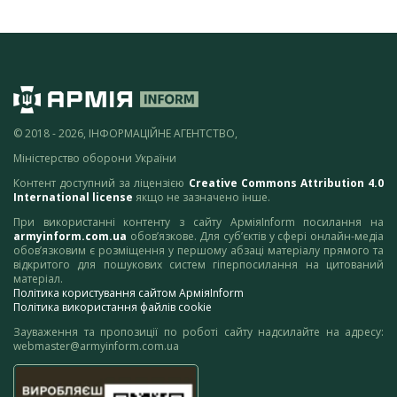
© 2018 - 2026, ІНФОРМАЦІЙНЕ АГЕНТСТВО,
Міністерство оборони України
Контент доступний за ліцензією
Creative Commons Attribution 4.0
International license
якщо не зазначено інше.
При використанні контенту з сайту АрміяInform посилання на
armyinform.com.ua
обов’язкове. Для суб’єктів у сфері онлайн-медіа
обов’язковим є розміщення у першому абзаці матеріалу прямого та
відкритого для пошукових систем гіперпосилання на цитований
матеріал.
Політика користування сайтом АрміяInform
Політика використання файлів cookie
Зауваження та пропозиції по роботі сайту надсилайте на адресу:
webmaster@armyinform.com.ua