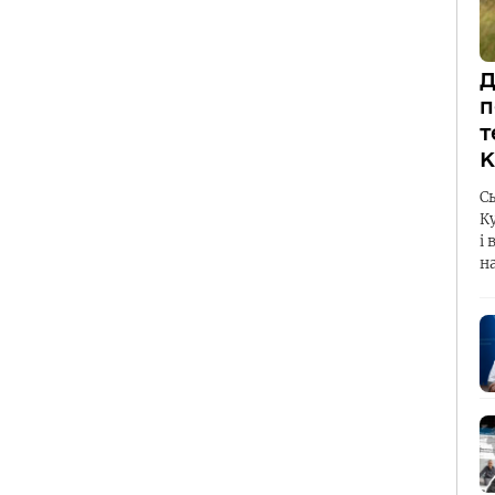
Д
п
т
К
С
К
і 
н