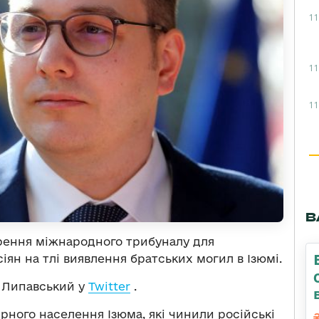
11
11
11
В
орення міжнародного трибуналу для
іян на тлі виявлення братських могил в Ізюмі.
н Липавський у
Twitter
.
рного населення Ізюма, які чинили російські