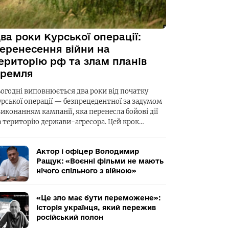
ва роки Курської операції:
еренесення війни на
ериторію рф та злам планів
ремля
ьогодні виповнюється два роки від початку
урської операції — безпрецедентної за задумом
виконанням кампанії, яка перенесла бойові дії
а територію держави-агресора. Цей крок…
Актор і офіцер Володимир
Ращук: «Воєнні фільми не мають
нічого спільного з війною»
«Це зло має бути переможене»:
історія українця, який пережив
російський полон