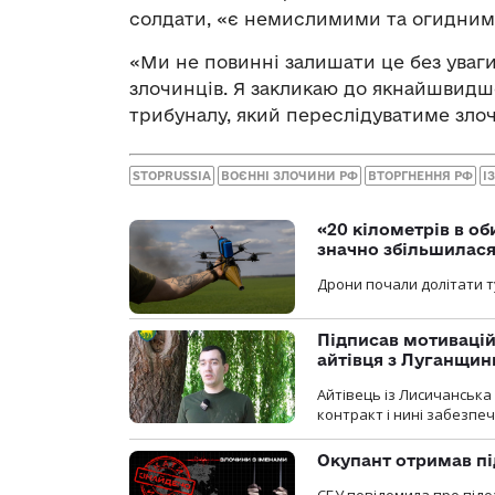
солдати, «є немислимими та огидним
«Ми не повинні залишати це без уваги
злочинців. Я закликаю до якнайшвидш
трибуналу, який переслідуватиме злоч
STOPRUSSIA
ВОЄННІ ЗЛОЧИНИ РФ
ВТОРГНЕННЯ РФ
І
«20 кілометрів в о
значно збільшилас
Дрони почали долітати т
Підписав мотивацій
айтівця з Луганщин
Айтівець із Лисичанська
контракт і нині забезпеч
Окупант отримав пі
СБУ повідомила про підо