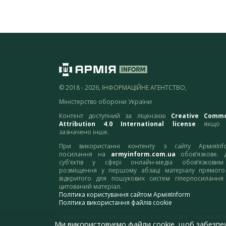
© 2018 - 2026, ІНФОРМАЦІЙНЕ АГЕНТСТВО,
Міністерство оборони України
Контент доступний за ліцензією
Creative Comm
Attribution 4.0 International license
якщо 
зазначено інше.
При використанні контенту з сайту АрміяInf
посилання на
armyinform.com.ua
обов’язкове. 
суб’єктів у сфері онлайн-медіа обов’язкови
розміщення у першому абзаці матеріалу прямого
відкритого для пошукових систем гіперпосилання
цитований матеріал.
Політика користування сайтом АрміяInform
Політика використання файлів cookie
Зауваження та пропозиції по роботі сайту надсилайте
Ми використовуємо файли cookie, щоб забезпе
адресу:
webmaster@armyinform.com.ua