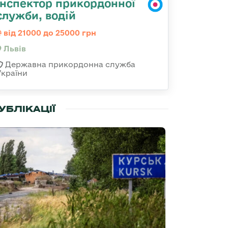
Інспектор прикордонної
служби, водій
від 21000 до 25000 грн
Львів
Державна прикордонна служба
України
УБЛІКАЦІЇ