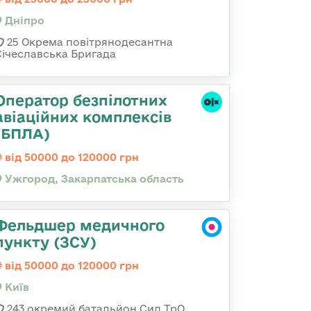
Дніпро
25 Окрема повітрянодесантна
Січеславська Бригада
Оператор безпілотних
авіаційних комплексів
(БПЛА)
від 50000 до 120000 грн
Ужгород, Закарпатська область
Фельдшер медичного
пункту (ЗСУ)
від 50000 до 120000 грн
Київ
243 окремий батальйон Сил ТрО