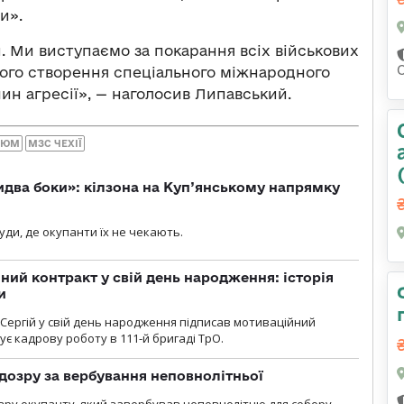
и».
. Ми виступаємо за покарання всіх військових
ого створення спеціального міжнародного
ин агресії», — наголосив Липавський.
ЗЮМ
МЗС ЧЕХІЇ
бидва боки»: кілзона на Куп’янському напрямку
я
уди, де окупанти їх не чекають.
ний контракт у свій день народження: історія
и
 Сергій у свій день народження підписав мотиваційний
ує кадрову роботу в 111-й бригаді ТрО.
дозру за вербування неповнолітньої
зру окупанту, який завербував неповнолітню для собору