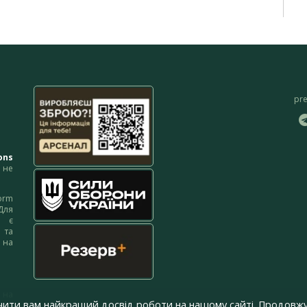
pr
ons
не
orm
Для
м є
 та
 на
 на
чити вам найкращий досвід роботи на нашому сайті. Продовжу