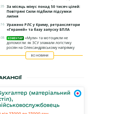
:35
За місяць мінус понад 50 тисяч цілей:
Повітряні Сили підбили підсумки
липня
:16
Уражено РЛС у Криму, ретранслятори
«Гераней» та базу запуску БПЛА
:08
«Мули» та мотоцикли не
КОМЕНТАР
допомогли: як ЗСУ зламали логістику
росіян на Олександрівському напрямку
ВСІ НОВИНИ
АКАНСІЇ
Бухгалтер (матеріальний
стіл),
військовослужбовець
від 23000 до 23000 грн