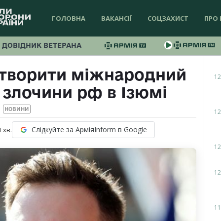
ГОЛОВНА
ВАКАНСІЇ
СОЦЗАХИСТ
ПРО 
ДОВІДНИК ВЕТЕРАНА
створити міжнародний
12
 злочини рф в Ізюмі
НОВИНИ
12
Слідкуйте за АрміяInform в Google
1
хв.
12
12
11