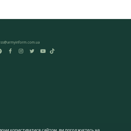
ess@armyinform.com.ua
ючи користуватися сайтом, ви погоджуєтесь на