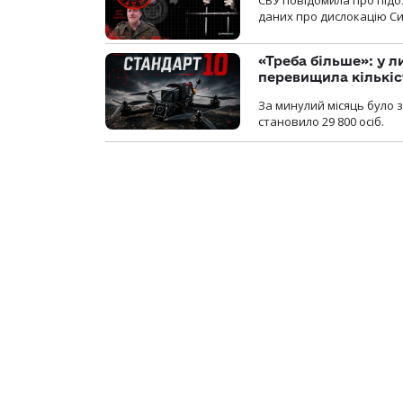
даних про дислокацію Си
«Треба більше»: у л
перевищила кількіс
За минулий місяць було з
становило 29 800 осіб.