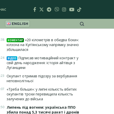
НАС
ENGLISH
:38
«20 кілометрів в обидва боки»:
КОМЕНТАР
кілзона на Куп’янському напрямку значно
збільшилася
:24
Підписав мотиваційний контракт у
ВІДЕО
свій день народження: історія айтівця з
Луганщини
:23
Окупант отримав підозру за вербування
неповнолітньої
:07
«Треба більше»: у липні кількість вбитих
окупантів трохи перевищила кількість
залучених до війська
:50
Липень під вогнем: українська ППО
збила понад 5,3 тисячі ракет і дронів