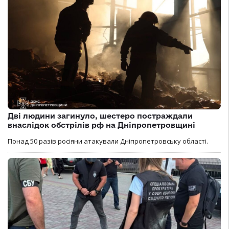
Дві людини загинуло, шестеро постраждали
внаслідок обстрілів рф на Дніпропетровщині
Понад 50 разів росіяни атакували Дніпропетровську області.