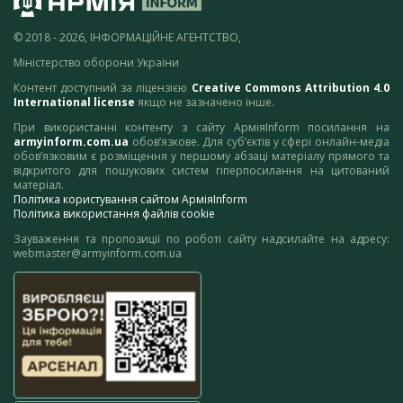
© 2018 - 2026, ІНФОРМАЦІЙНЕ АГЕНТСТВО,
Міністерство оборони України
Контент доступний за ліцензією
Creative Commons Attribution 4.0
International license
якщо не зазначено інше.
При використанні контенту з сайту АрміяInform посилання на
armyinform.com.ua
обов’язкове. Для суб’єктів у сфері онлайн-медіа
обов’язковим є розміщення у першому абзаці матеріалу прямого та
відкритого для пошукових систем гіперпосилання на цитований
матеріал.
Політика користування сайтом АрміяInform
Політика використання файлів cookie
Зауваження та пропозиції по роботі сайту надсилайте на адресу:
webmaster@armyinform.com.ua