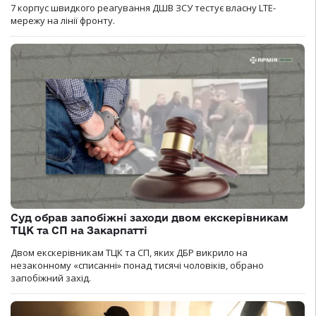
7 корпус швидкого реагування ДШВ ЗСУ тестує власну LTE-
мережу на лінії фронту.
Суд обрав запобіжні заходи двом екскерівникам
ТЦК та СП на Закарпатті
Двом екскерівникам ТЦК та СП, яких ДБР викрило на
незаконному «списанні» понад тисячі чоловіків, обрано
запобіжний захід.