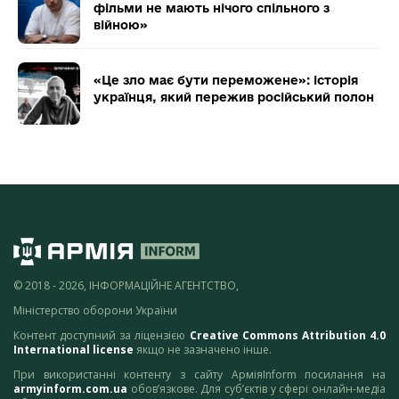
фільми не мають нічого спільного з
війною»
«Це зло має бути переможене»: історія
українця, який пережив російський полон
© 2018 - 2026, ІНФОРМАЦІЙНЕ АГЕНТСТВО,
Міністерство оборони України
Контент доступний за ліцензією
Creative Commons Attribution 4.0
International license
якщо не зазначено інше.
При використанні контенту з сайту АрміяInform посилання на
armyinform.com.ua
обов’язкове. Для суб’єктів у сфері онлайн-медіа