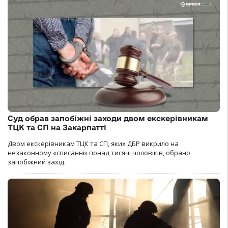
Суд обрав запобіжні заходи двом екскерівникам
ТЦК та СП на Закарпатті
Двом екскерівникам ТЦК та СП, яких ДБР викрило на
незаконному «списанні» понад тисячі чоловіків, обрано
запобіжний захід.