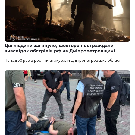
Дві людини загинуло, шестеро постраждали
внаслідок обстрілів рф на Дніпропетровщині
Понад 50 разів росіяни атакували Дніпропетровську області.