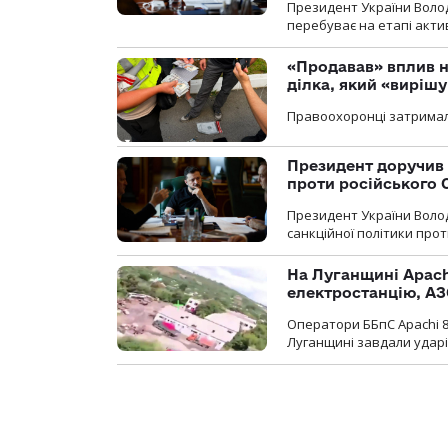
Президент України Воло
перебуває на етапі актив
«Продавав» вплив н
ділка, який «виріш
Правоохоронці затримал
Президент доручив 
проти російського
Президент України Воло
санкційної політики проти
На Луганщині Apach
електростанцію, АЗ
Оператори ББпС Apachi 8
Луганщині завдали ударів