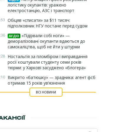
логістику окупантів: уражено
електростанцію, АЗС і транспорт
:53
Обіцяв «списати» за $11 тисяч:
підполковник НГУ постане перед судом
:36
«Підірвали собі ноги» —
АУДІО
деморалізовані окупанти вдаються до
самокаліцтва, щоб не йти у штурми
:28
Ностальгія за пломбіром і виправдання
росії коштували студенту семи років
тюрми: у Харкові засуджено «блогера»
:10
Викрито «батюшку» — зрадника: агент фсб
отримав 15 років ув’язнення
ВСІ НОВИНИ
АКАНСІЇ