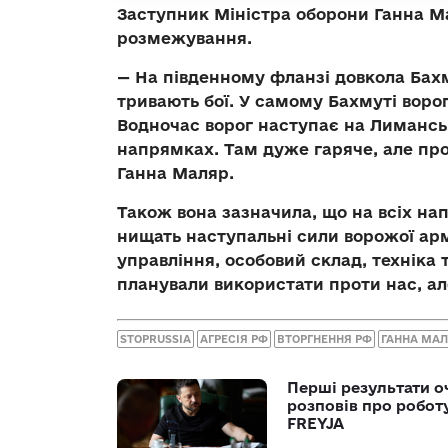
Заступник Міністра оборони Ганна Ма
розмежування.
— На південному фланзі довкола Бахм
тривають бої. У самому Бахмуті воро
Водночас ворог наступає на Лимансь
напрямках. Там дуже гаряче, але пр
Ганна Маляр.
Також вона зазначила, що на всіх на
нищать наступальні сили ворожої армі
управління, особовий склад, техніка 
планували використати проти нас, ал
STOPRUSSIA
АГРЕСІЯ РФ
ВТОРГНЕННЯ РФ
ГАННА МА
Перші результати о
розповів про робот
FREYJA