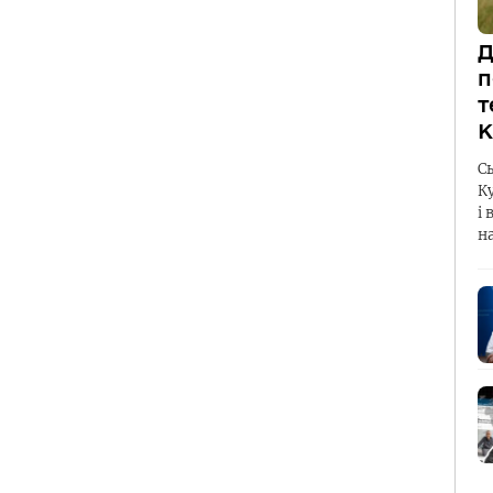
Д
п
т
К
С
К
і 
н