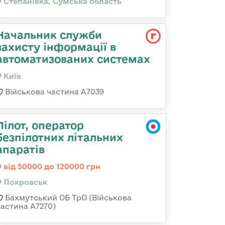
Степанівка, Сумська область
Начальник служби
захисту інформації в
автоматизованих системах
Київ
Військова частина А7039
Пілот, оператор
безпілотних літальних
апаратів
від 50000 до 120000 грн
Покровськ
Бахмутський ОБ ТрО (Військова
частина А7270)