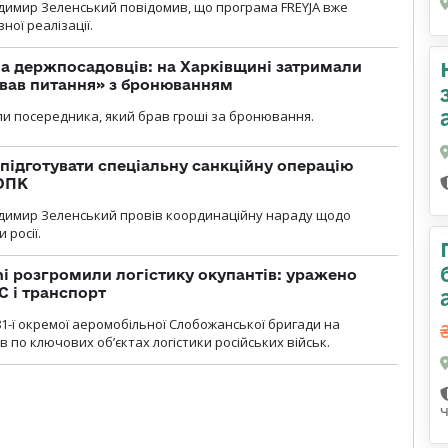
димир Зеленський повідомив, що програма FREYJA вже
ної реалізації.
а держпосадовців: на Харківщині затримали
ував питання» з бронюванням
и посередника, який брав гроші за бронювання.
підготувати спеціальну санкційну операцію
 ОПК
димир Зеленський провів координаційну нараду щодо
 росії.
i розгромили логістику окупантів: уражено
С і транспорт
1-ї окремої аеромобільної Слобожанської бригади на
 по ключових об’єктах логістики російських військ.