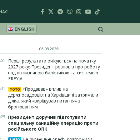
НАС
ENGLISH
06.08.2026
:51
Перші результати очікуються на початку
2027 року: Президент розповів про роботу
над вітчизняною балістикою та системою
FREYJA
:41
«Продавав» вплив на
ФОТО
держпосадовців: на Харківщині затримали
ділка, який «вирішував питання» з
бронюванням
:25
Президент доручив підготувати
спеціальну санкційну операцію проти
російського ОПК
:11
На Луганщині Apachi розгромили
ВІДЕО