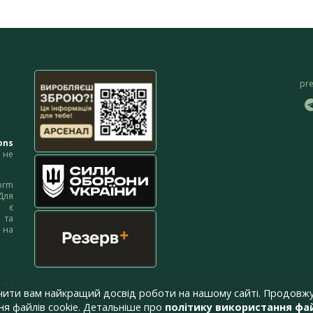
pr
ons
не
orm
Для
м є
 та
 на
 на
чити вам найкращий досвід роботи на нашому сайті. Продовжу
я файлів cookie. Детальніше про
політику використання фай