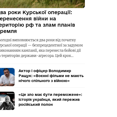
ва роки Курської операції:
еренесення війни на
ериторію рф та злам планів
ремля
ьогодні виповнюється два роки від початку
урської операції — безпрецедентної за задумом
виконанням кампанії, яка перенесла бойові дії
а територію держави-агресора. Цей крок…
Актор і офіцер Володимир
Ращук: «Воєнні фільми не мають
нічого спільного з війною»
«Це зло має бути переможене»:
історія українця, який пережив
російський полон