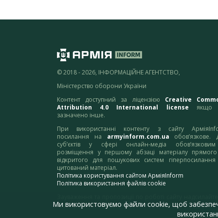
© 2018 - 2026, ІНФОРМАЦІЙНЕ АГЕНТСТВО,
Міністерство оборони України
Контент доступний за ліцензією
Creative Comm
Attribution 4.0 International license
якщо 
зазначено інше.
При використанні контенту з сайту АрміяInf
посилання на
armyinform.com.ua
обов’язкове. 
суб’єктів у сфері онлайн-медіа обов’язкови
розміщення у першому абзаці матеріалу прямого
відкритого для пошукових систем гіперпосилання
цитований матеріал.
Політика користування сайтом АрміяInform
Політика використання файлів cookie
Зауваження та пропозиції по роботі сайту надсилайте
Ми використовуємо файли cookie, щоб забезпе
адресу:
webmaster@armyinform.com.ua
використанн