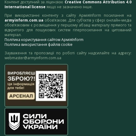
Контент доступний за ліцензією
Creative Commons Attribution 4.0
International license
якщо не зазначено інше.
При використанні контенту з сайту АрміяInform посилання на
armyinform.com.ua
обов’язкове. Для суб’єктів у сфері онлайн-медіа
обов’язковим є розміщення у першому абзаці матеріалу прямого та
відкритого для пошукових систем гіперпосилання на цитований
матеріал.
Політика користування сайтом АрміяInform
Політика використання файлів cookie
Зауваження та пропозиції по роботі сайту надсилайте на адресу:
webmaster@armyinform.com.ua