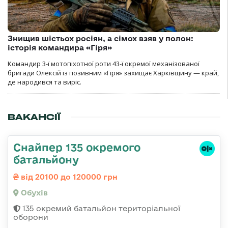
Знищив шістьох росіян, а сімох взяв у полон:
історія командира «Гіря»
Командир 3-ї мотопіхотної роти 43-ї окремої механізованої
бригади Олексій із позивним «Гіря» захищає Харківщину — край,
де народився та виріс.
ВАКАНСІЇ
Снайпер 135 окремого
батальйону
від 20100 до 120000 грн
Обухів
135 окремий батальйон територіальної
оборони