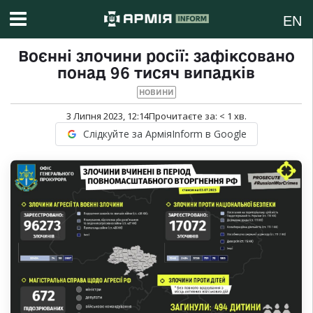
EN
Воєнні злочини росії: зафіксовано
понад 96 тисяч випадків
НОВИНИ
3 Липня 2023, 12:14
Прочитаєте за:
< 1
хв.
Слідкуйте за АрміяInform в Google