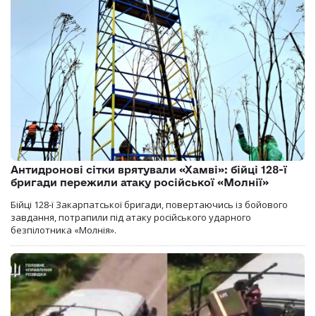
Антидронові сітки врятували «Хамві»: бійці 128-ї
бригади пережили атаку російської «Молнії»
Бійці 128-ї Закарпатської бригади, повертаючись із бойового
завдання, потрапили під атаку російського ударного
безпілотника «Молнія».