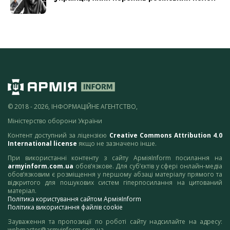
© 2018 - 2026, ІНФОРМАЦІЙНЕ АГЕНТСТВО,
Міністерство оборони України
Контент доступний за ліцензією
Creative Commons Attribution 4.0
International license
якщо не зазначено інше.
При використанні контенту з сайту АрміяInform посилання на
armyinform.com.ua
обов’язкове. Для суб’єктів у сфері онлайн-медіа
обов’язковим є розміщення у першому абзаці матеріалу прямого та
відкритого для пошукових систем гіперпосилання на цитований
матеріал.
Політика користування сайтом АрміяInform
Політика використання файлів cookie
Зауваження та пропозиції по роботі сайту надсилайте на адресу:
webmaster@armyinform.com.ua