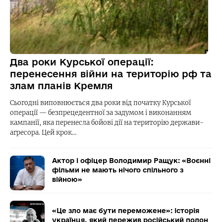
Два роки Курської операції:
перенесення війни на територію рф та
злам планів Кремля
Сьогодні виповнюється два роки від початку Курської
операції — безпрецедентної за задумом і виконанням
кампанії, яка перенесла бойові дії на територію держави-
агресора. Цей крок…
Актор і офіцер Володимир Ращук: «Воєнні
фільми не мають нічого спільного з
війною»
«Це зло має бути переможене»: історія
українця, який пережив російський полон