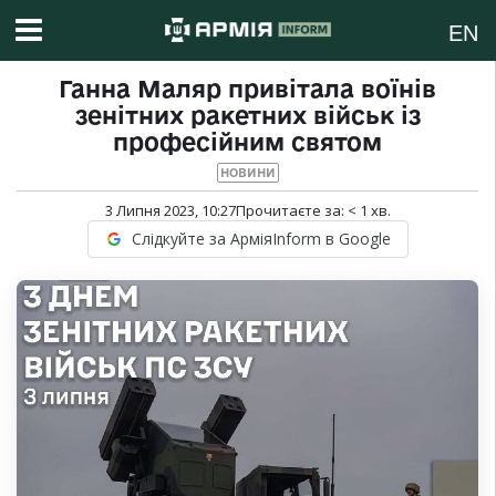
EN
Ганна Маляр привітала воїнів
зенітних ракетних військ із
професійним святом
НОВИНИ
3 Липня 2023, 10:27
Прочитаєте за:
< 1
хв.
Слідкуйте за АрміяInform в Google