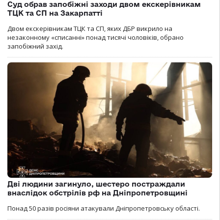
Суд обрав запобіжні заходи двом екскерівникам
ТЦК та СП на Закарпатті
Двом екскерівникам ТЦК та СП, яких ДБР викрило на
незаконному «списанні» понад тисячі чоловіків, обрано
запобіжний захід.
Дві людини загинуло, шестеро постраждали
внаслідок обстрілів рф на Дніпропетровщині
Понад 50 разів росіяни атакували Дніпропетровську області.