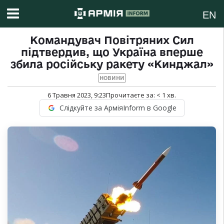
EN
Командувач Повітряних Сил
підтвердив, що Україна вперше
збила російську ракету «Кинджал»
НОВИНИ
6 Травня 2023, 9:23
Прочитаєте за:
< 1
хв.
Слідкуйте за АрміяInform в Google