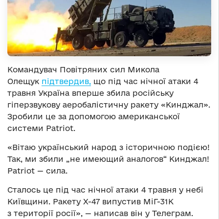
Командувач Повітряних сил Микола
Олещук
підтвердив,
що під час нічної атаки 4
травня Україна вперше збила російську
гіперзвукову аеробалістичну ракету «Кинджал».
Зробили це за допомогою американської
системи Patriot.
«Вітаю український народ з історичною подією!
Так, ми збили „не имеющий аналогов“ Кинджал!
Patriot — сила.
Сталось це під час нічної атаки 4 травня у небі
Київщини. Ракету Х-47 випустив МіГ-31К
з території росії», — написав він у Телеграм.