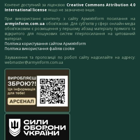
Контент доступний за ліцензією
Creative Commons Attribution 4.0
International license
якщо не зазначено інше.
При використанні контенту з сайту АрміяInform посилання на
armyinform.com.ua
обов’язкове. Для суб’єктів у сфері онлайн-медіа
обов’язковим є розміщення у першому абзаці матеріалу прямого та
відкритого для пошукових систем гіперпосилання на цитований
матеріал.
Політика користування сайтом АрміяInform
Політика використання файлів cookie
Зауваження та пропозиції по роботі сайту надсилайте на адресу:
webmaster@armyinform.com.ua