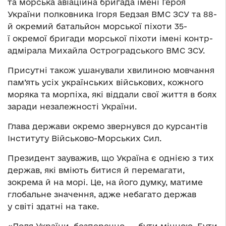
та морська авіаційна бригада імені Героя
України полковника Ігоря Бедзая ВМС ЗСУ та 88-
й окремий батальйон морської піхоти 35-
ї окремої бригади морської піхоти імені контр-
адмірала Михайла Остроградського ВМС ЗСУ.
Присутні також ушанували хвилиною мовчання
пам’ять усіх українських військових, кожного
моряка та морпіха, які віддали свої життя в боях
заради незалежності України.
Глава держави окремо звернувся до курсантів
Інституту Військово-Морських Сил.
Президент зауважив, що Україна є однією з тих
держав, які вміють битися й перемагати,
зокрема й на морі. Це, на його думку, матиме
глобальне значення, адже небагато держав
у світі здатні на таке.