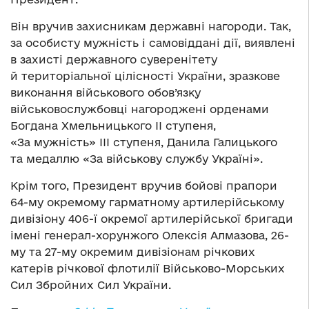
Він вручив захисникам державні нагороди. Так,
за особисту мужність і самовіддані дії, виявлені
в захисті державного суверенітету
й територіальної цілісності України, зразкове
виконання військового обов’язку
військовослужбовці нагороджені орденами
Богдана Хмельницького ІІ ступеня,
«За мужність» ІІІ ступеня, Данила Галицького
та медаллю «За військову службу Україні».
Крім того, Президент вручив бойові прапори
64-му окремому гарматному артилерійському
дивізіону 406-ї окремої артилерійської бригади
імені генерал-хорунжого Олексія Алмазова, 26-
му та 27-му окремим дивізіонам річкових
катерів річкової флотилії Військово-Морських
Сил Збройних Сил України.