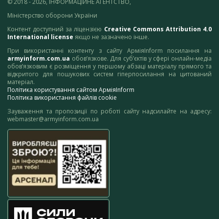
© 2018 - 2026, ІНФОРМАЦІЙНЕ АГЕНТСТВО,
Міністерство оборони України
Контент доступний за ліцензією
Creative Commons Attribution 4.0
International license
якщо не зазначено інше.
При використанні контенту з сайту АрміяInform посилання на
armyinform.com.ua
обов’язкове. Для суб’єктів у сфері онлайн-медіа
обов’язковим є розміщення у першому абзаці матеріалу прямого та
відкритого для пошукових систем гіперпосилання на цитований
матеріал.
Політика користування сайтом АрміяInform
Політика використання файлів cookie
Зауваження та пропозиції по роботі сайту надсилайте на адресу:
webmaster@armyinform.com.ua