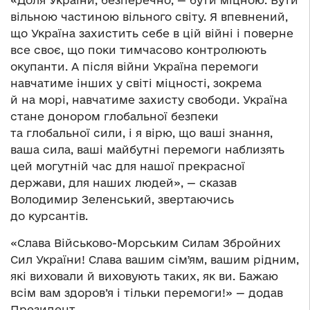
«Доля України, безперечно, — бути міцною. Бути
вільною частиною вільного світу. Я впевнений,
що Україна захистить себе в цій війні і поверне
все своє, що поки тимчасово контролюють
окупанти. А після війни Україна перемоги
навчатиме інших у світі міцності, зокрема
й на морі, навчатиме захисту свободи. Україна
стане донором глобальної безпеки
та глобальної сили, і я вірю, що ваші знання,
ваша сила, ваші майбутні перемоги наблизять
цей могутній час для нашої прекрасної
держави, для наших людей», — сказав
Володимир Зеленський, звертаючись
до курсантів.
«Слава Військово-Морським Силам Збройних
Сил України! Слава вашим сімʼям, вашим рідним,
які виховали й виховують таких, як ви. Бажаю
всім вам здоров’я і тільки перемоги!» — додав
Президент.