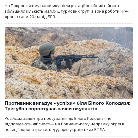
На Покровському напрямку після ротації російські війська
збільшили кількість малих штурмових груп, а зона роботи FPV-
дронів сягає 20 км від ЛБЗ.
Противник вигадує «успіхи» біля Білого Колодязя:
Трегубов спростував заяви окупантів
Російські заяви про просування до Білого Колодязя не
відповідають дійсності— на Вовчанському напрямку окремі
позиції ворог втрачає від ударів українських БПЛА.