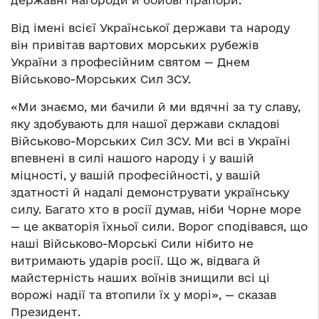
державні нагороди й бойові прапори.
Від імені всієї Української держави та народу
він привітав вартових морських рубежів
України з професійним святом — Днем
Військово-Морських Сил ЗСУ.
«Ми знаємо, ми бачили й ми вдячні за ту славу,
яку здобувають для нашої держави складові
Військово-Морських Сил ЗСУ. Ми всі в Україні
впевнені в силі нашого народу і у вашій
міцності, у вашій професійності, у вашій
здатності й надалі демонструвати українську
силу. Багато хто в росії думав, ніби Чорне море
— це акваторія їхньої сили. Ворог сподівався, що
наші Військово-Морські Сили нібито не
витримають ударів росії. Що ж, відвага й
майстерність наших воїнів знищили всі ці
ворожі надії та втопили їх у морі», — сказав
Президент.