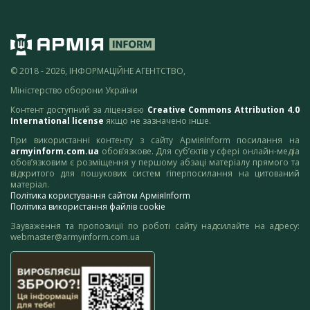
© 2018 - 2026, ІНФОРМАЦІЙНЕ АГЕНТСТВО,
Міністерство оборони України
Контент доступний за ліцензією
Creative Commons Attribution 4.0
International license
якщо не зазначено інше.
При використанні контенту з сайту АрміяInform посилання на
armyinform.com.ua
обов’язкове. Для суб’єктів у сфері онлайн-медіа
обов’язковим є розміщення у першому абзаці матеріалу прямого та
відкритого для пошукових систем гіперпосилання на цитований
матеріал.
Політика користування сайтом АрміяInform
Політика використання файлів cookie
Зауваження та пропозиції по роботі сайту надсилайте на адресу:
webmaster@armyinform.com.ua