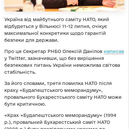
Україна від майбутнього саміту НАТО, який
відбудеться у Вільнюсі 11-12 липня, очікує
максимальної конкретики щодо гарантій
безпеки для держави.
Про це Секретар РНБО Олексій Данілов
написав
у Twitter, зазначивши, що без вирішення
безпекових питань України неможлива світова
стабільність.
За його словами, третя помилка НАТО після
краху «Будапештського меморандуму»,
провального Бухарестського саміту НАТО може
бути критичною.
«Крах «Будапештського меморандуму» (1994
р.), провальний Бухарестський саміт НАТО
(2008 р.) були послідовними кроками до