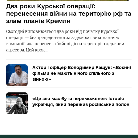
Два роки Курської операції:
перенесення війни на територію рф та
злам планів Кремля
Сьогодні виповнюється два роки від початку Курської
операції — безпрецедентної за задумом і виконанням
кампанії, яка перенесла бойові дії на територію держави-
агресора. Цей крок…
Актор і офіцер Володимир Ращук: «Воєнні
фільми не мають нічого спільного з
війною»
«Це зло має бути переможене»: історія
українця, який пережив російський полон