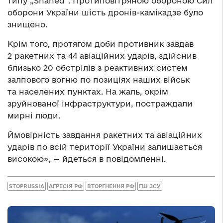
типу „Shahed“. Протиповітряною обороною Сил
оборони України шість дронів-камікадзе було
знищено.
Крім того, протягом доби противник завдав
2 ракетних та 44 авіаційних ударів, здійснив
близько 20 обстрілів з реактивних систем
залпового вогню по позиціях наших військ
та населених пунктах. На жаль, окрім
зруйнованої інфраструктури, постраждали
мирні люди.
Ймовірність завдання ракетних та авіаційних
ударів по всій території України залишається
високою», — йдеться в повідомленні.
STOPRUSSIA
АГРЕСІЯ РФ
ВТОРГНЕННЯ РФ
ГШ ЗСУ