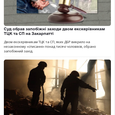
Суд обрав запобіжні заходи двом екскерівникам
ТЦК та СП на Закарпатті
Двом екскерівникам ТЦК та СП, яких ДБР викрило на
незаконному «списанні» понад тисячі чоловіків, обрано
запобіжний захід.