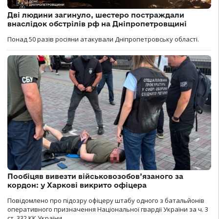
Дві людини загинуло, шестеро постраждали
внаслідок обстрілів рф на Дніпропетровщині
Понад 50 разів росіяни атакували Дніпропетровську області.
Пообіцяв вивезти військовозобов’язаного за
кордон: у Харкові викрито офіцера
Повідомлено про підозру офіцеру штабу одного з батальйонів
оперативного призначення Національної гвардії України за ч. 3
ст. 332 КК України.