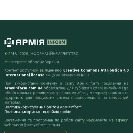
© 2018 - 2026, ІНФОРМАЦІЙНЕ АГЕНТСТВО,
Міністерство оборони України
Контент доступний за ліцензією
Creative Commons Attribution 4.0
International license
якщо не зазначено інше.
При використанні контенту з сайту АрміяInform посилання на
armyinform.com.ua
обов’язкове. Для суб’єктів у сфері онлайн-медіа
обов’язковим є розміщення у першому абзаці матеріалу прямого та
відкритого для пошукових систем гіперпосилання на цитований
матеріал.
Політика користування сайтом АрміяInform
Політика використання файлів cookie
Зауваження та пропозиції по роботі сайту надсилайте на адресу:
webmaster@armyinform.com.ua