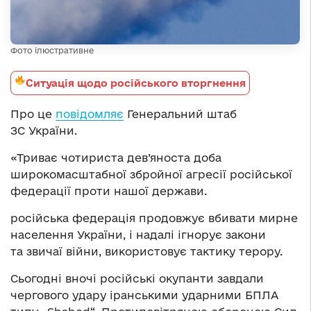
Фото ілюстративне
Ситуація щодо російського вторгнення
Про це
повідомляє
Генеральний штаб
ЗС України.
«Триває чотириста дев’яноста доба
широкомасштабної збройної агресії російської
федерації проти нашої держави.
російська федерація продовжує вбивати мирне
населення України, і надалі ігнорує закони
та звичаї війни, використовує тактику терору.
Сьогодні вночі російські окупанти завдали
чергового удару іранськими ударними БПЛА