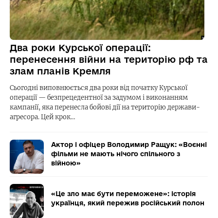
Два роки Курської операції:
перенесення війни на територію рф та
злам планів Кремля
Сьогодні виповнюється два роки від початку Курської
операції — безпрецедентної за задумом і виконанням
кампанії, яка перенесла бойові дії на територію держави-
агресора. Цей крок…
Актор і офіцер Володимир Ращук: «Воєнні
фільми не мають нічого спільного з
війною»
«Це зло має бути переможене»: історія
українця, який пережив російський полон