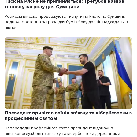
Тиск на Рясне не припиняється: Трегубов назвав
головну загрозу для Сумщини
Російські війська продовжують тиснути на Рясне на Сумщині,
водночас основна загроза для Сум із боку дронів надходить із
півночі.
Президент привітав воїнів зв’язку та кібербезпеки з
професійним святом
Напередодні професійного свята президент відзначив
військовослужбовців зв’язку та кібербезпеки державними