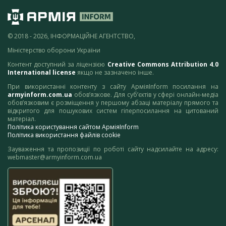
© 2018 - 2026, ІНФОРМАЦІЙНЕ АГЕНТСТВО,
Міністерство оборони України
Контент доступний за ліцензією
Creative Commons Attribution 4.0
International license
якщо не зазначено інше.
При використанні контенту з сайту АрміяInform посилання на
armyinform.com.ua
обов’язкове. Для суб’єктів у сфері онлайн-медіа
обов’язковим є розміщення у першому абзаці матеріалу прямого та
відкритого для пошукових систем гіперпосилання на цитований
матеріал.
Політика користування сайтом АрміяInform
Політика використання файлів cookie
Зауваження та пропозиції по роботі сайту надсилайте на адресу:
webmaster@armyinform.com.ua