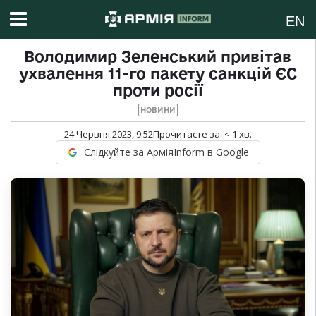
EN
Володимир Зеленський привітав
ухвалення 11-го пакету санкцій ЄС
проти росії
НОВИНИ
24 Червня 2023, 9:52
Прочитаєте за:
< 1
хв.
Слідкуйте за АрміяInform в Google