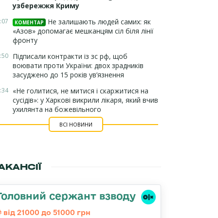
узбережжя Криму
:07
Не залишають людей самих: як
КОМЕНТАР
«Азов» допомагає мешканцям сіл біля лінії
фронту
:50
Підписали контракти із зс рф, щоб
воювати проти України: двох зрадників
засуджено до 15 років ув’язнення
:34
«Не голитися, не митися і скаржитися на
сусідів»: у Харкові викрили лікаря, який вчив
ухилянта на божевільного
ВСІ НОВИНИ
АКАНСІЇ
Головний сержант взводу
від 21000 до 51000 грн