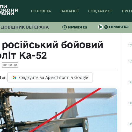
ГОЛОВНА
ВАКАНСІЇ
СОЦЗАХИСТ
ПРО 
ДОВІДНИК ВЕТЕРАНА
 російський бойовий
17
літ Ка-52
17
НОВИНИ
Слідкуйте за АрміяInform в Google
1
хв.
16
16
16