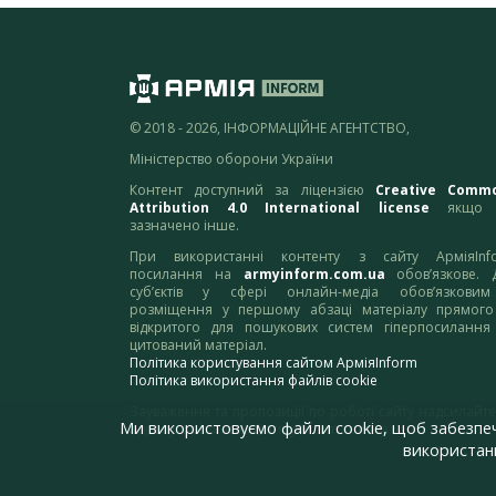
© 2018 - 2026, ІНФОРМАЦІЙНЕ АГЕНТСТВО,
Міністерство оборони України
Контент доступний за ліцензією
Creative Comm
Attribution 4.0 International license
якщо 
зазначено інше.
При використанні контенту з сайту АрміяInf
посилання на
armyinform.com.ua
обов’язкове. 
суб’єктів у сфері онлайн-медіа обов’язкови
розміщення у першому абзаці матеріалу прямого
відкритого для пошукових систем гіперпосилання
цитований матеріал.
Політика користування сайтом АрміяInform
Політика використання файлів cookie
Зауваження та пропозиції по роботі сайту надсилайте
Ми використовуємо файли cookie, щоб забезпе
адресу:
webmaster@armyinform.com.ua
використанн