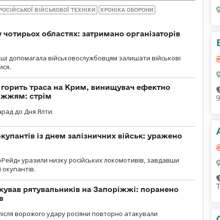
ОСІЙСЬКОЇ ВІЙСЬКОВОЇ ТЕХНІКИ
ХРОНІКА ОБОРОНИ
у чотирьох областях: затримано організаторів
роші допомагала військовослужбовцям залишати військові
ися.
, горить траса на Крим, винищувач ефектно
іжжям: стрім
рад до Дня Ялти.
купантів із днем залізничних військ: уражено
«Рейд» уразили низку російських локомотивів, завдавши
і окупантів.
кував рятувальників на Запоріжжі: поранено
в
і після ворожого удару росіяни повторно атакували