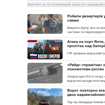
ВЕРТОЛІТ КА-52
ГЕНЕРАЛЬНИЙ ШТАБ ЗСУ
ЗНИЩЕННЯ Р
Робили дезертирів 
схеми
Викрито групу, яка за г
частини та переховуват
Атака на порт Ялти
пролітає над Запор
ГУР провело морський па
«Рейд» «привітав» о
локомотиви росіян
Оператори 413-го полку 
відчутної шкоди логістиц
Ворог повторно ата
двох надзвичайникі
Під час ліквідації пожеж