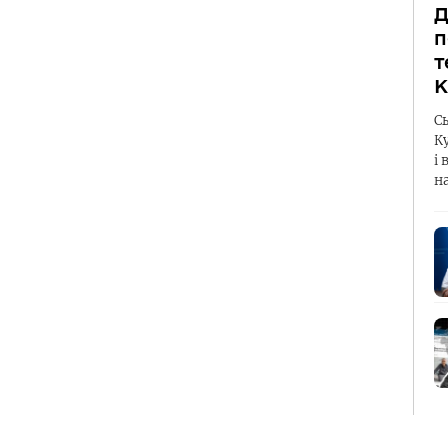
Д
п
т
К
С
К
і 
н