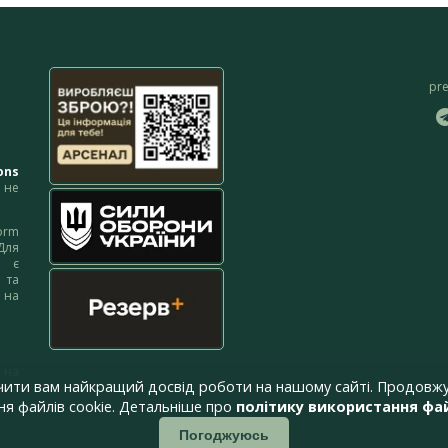
pr
ons
не
orm
Для
м є
 та
 на
 на
чити вам найкращий досвід роботи на нашому сайті. Продовжу
я файлів cookie. Детальніше про
політику використання фай
Погоджуюсь