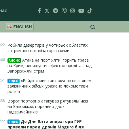
НАС
ENGLISH
:22
Робили дезертирів у чотирьох областях:
затримано організаторів схеми
:06
Атака на порт Ялти, горить траса
АНОНС
на Крим, винищувач ефектно пролітає над
Запоріжжям: стрім
:51
«Рейд» «привітав» окупантів із днем
ВІДЕО
залізничних військ: уражено локомотиви
росіян
:38
Ворог повторно атакував рятувальників
на Запоріжжі: поранено двох
надзвичайників
:22
До Дня Ялти оператори ГУР
ВІДЕО
провели парад дронів Magura біля