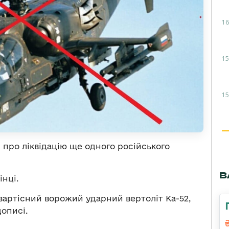
16
15
15
 про ліквідацію ще одного російського
В
інці.
артісний ворожий ударний вертоліт Ка-52,
дописі.