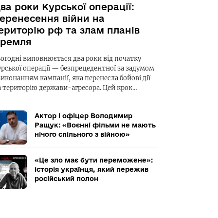
ва роки Курської операції:
еренесення війни на
ериторію рф та злам планів
ремля
ьогодні виповнюється два роки від початку
урської операції — безпрецедентної за задумом
виконанням кампанії, яка перенесла бойові дії
а територію держави-агресора. Цей крок…
Актор і офіцер Володимир
Ращук: «Воєнні фільми не мають
нічого спільного з війною»
«Це зло має бути переможене»:
історія українця, який пережив
російський полон