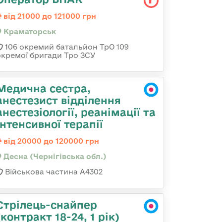
від 21000 до 121000 грн
Краматорськ
106 окремий батальйон ТрО 109
окремої бригади Тро ЗСУ
Медична сестра,
анестезист відділення
анестезіології, реанімації та
інтенсивної терапії
від 20000 до 120000 грн
Десна (Чернігівська обл.)
Військова частина А4302
Стрілець-снайпер
(контракт 18-24, 1 рік)