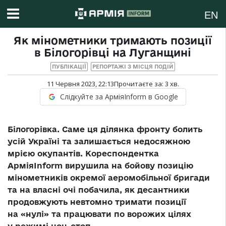
EN
Як мінометники тримають позиції
в Білогорівці на Луганщині
ПУБЛІКАЦІЇ
РЕПОРТАЖІ З МІСЦЯ ПОДІЙ
11 Червня 2023, 22:13
Прочитаєте за:
3
хв.
Слідкуйте за АрміяInform в Google
Білогорівка. Саме ця ділянка фронту болить
усій Україні та залишається недосяжною
мрією окупантів. Кореспондентка
АрміяInform вирушила на бойову позицію
мінометників окремої аеромобільної бригади
та на власні очі побачила, як десантники
продовжують невтомно тримати позиції
на «нулі» та працювати по ворожих цілях