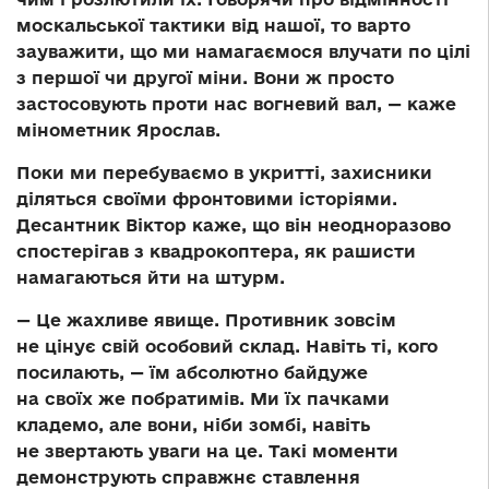
москальської тактики від нашої, то варто
зауважити, що ми намагаємося влучати по цілі
з першої чи другої міни. Вони ж просто
застосовують проти нас вогневий вал, — каже
мінометник Ярослав.
Поки ми перебуваємо в укритті, захисники
діляться своїми фронтовими історіями.
Десантник Віктор каже, що він неодноразово
спостерігав з квадрокоптера, як рашисти
намагаються йти на штурм.
— Це жахливе явище. Противник зовсім
не цінує свій особовий склад. Навіть ті, кого
посилають, — їм абсолютно байдуже
на своїх же побратимів. Ми їх пачками
кладемо, але вони, ніби зомбі, навіть
не звертають уваги на це. Такі моменти
демонструють справжнє ставлення