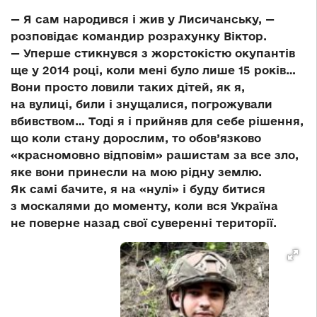
— Я сам народився і жив у Лисичанську, —
розповідає командир розрахунку Віктор.
— Уперше стикнувся з жорстокістю окупантів
ще у 2014 році, коли мені було лише 15 років…
Вони просто ловили таких дітей, як я,
на вулиці, били і знущалися, погрожували
вбивством… Тоді я і прийняв для себе рішення,
що коли стану дорослим, то обов’язково
«красномовно відповім» рашистам за все зло,
яке вони принесли на мою рідну землю.
Як самі бачите, я на «нулі» і буду битися
з москалями до моменту, коли вся Україна
не поверне назад свої суверенні території.