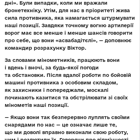
дні». Були випадки, коли ми вражали
бронетехніку. Утім, для нас в пріоритеті жива
сила противника, яка намагається штурмувати
наші позиції. Завдяки точному вогню артилерії
ворог має все менше і менше шансів говорити
про себе, що вони «асвабадітєлі», — доповнює
командир розрахунку Віктор.
За словами мінометників, працюють вони
і вдень і вночі, за будь-якої погоди
та обстановки. Після вдалої роботи по бойовій
машині противника з особовим складом,
як захисники і попереджали, москалі
починають казитися та обстрілювати зі своїх
мінометів наші позиції.
— Якщо вони так безперервно луплять своїми
снарядами по нас — це означає лише те,
що ми доволі вправно виконали свою роботу,
чим і розлютили їх. Говорячи про відмінності