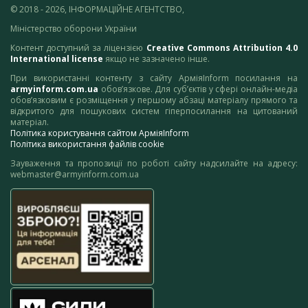
© 2018 - 2026, ІНФОРМАЦІЙНЕ АГЕНТСТВО,
Міністерство оборони України
Контент доступний за ліцензією
Creative Commons Attribution 4.0
International license
якщо не зазначено інше.
При використанні контенту з сайту АрміяInform посилання на
armyinform.com.ua
обов’язкове. Для суб’єктів у сфері онлайн-медіа
обов’язковим є розміщення у першому абзаці матеріалу прямого та
відкритого для пошукових систем гіперпосилання на цитований
матеріал.
Політика користування сайтом АрміяInform
Політика використання файлів cookie
Зауваження та пропозиції по роботі сайту надсилайте на адресу:
webmaster@armyinform.com.ua