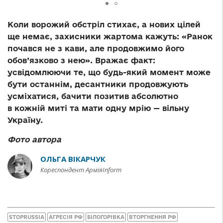
Коли ворожий обстріл стихає, а нових цілей
ще немає, захисники жартома кажуть: «Ранок
почався не з кави, але продовжимо його
обов’язково з нею». Вражає факт:
усвідомлюючи те, що будь-який момент може
бути останнім, десантники продовжують
усміхатися, бачити позитив абсолютно
в кожній миті та мати одну мрію — вільну
Україну.
Фото автора
ОЛЬГА ВІКАРЧУК
Кореспондент АрміяInform
STOPRUSSIA
АГРЕСІЯ РФ
БІЛОГОРІВКА
ВТОРГНЕННЯ РФ