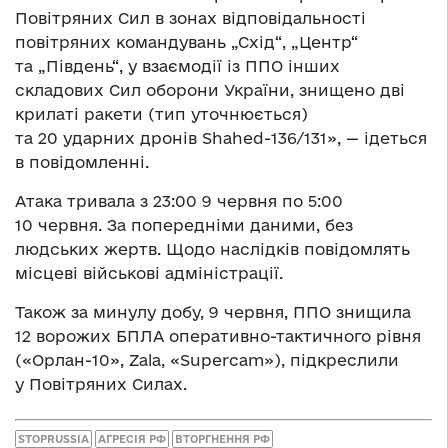
Повітряних Сил в зонах відповідальності
повітряних командувань „Схід“, „Центр“
та „Південь“, у взаємодії із ППО інших
складових Сил оборони України, знищено дві
крилаті ракети (тип уточнюється)
та 20 ударних дронів Shahed-136/131», — ідеться
в повідомленні.
Атака тривала з 23:00 9 червня по 5:00
10 червня. За попередніми даними, без
людських жертв. Щодо наслідків повідомлять
місцеві військові адміністрації.
Також за минулу добу, 9 червня, ППО знищила
12 ворожих БПЛА оперативно-тактичного рівня
(«Орлан-10», Zala, «Supercam»), підкреслили
у Повітряних Силах.
STOPRUSSIA
АГРЕСІЯ РФ
ВТОРГНЕННЯ РФ