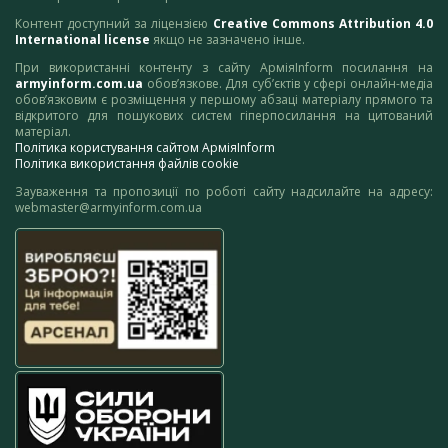
Контент доступний за ліцензією
Creative Commons Attribution 4.0
International license
якщо не зазначено інше.
При використанні контенту з сайту АрміяInform посилання на
armyinform.com.ua
обов’язкове. Для суб’єктів у сфері онлайн-медіа
обов’язковим є розміщення у першому абзаці матеріалу прямого та
відкритого для пошукових систем гіперпосилання на цитований
матеріал.
Політика користування сайтом АрміяInform
Політика використання файлів cookie
Зауваження та пропозиції по роботі сайту надсилайте на адресу:
webmaster@armyinform.com.ua