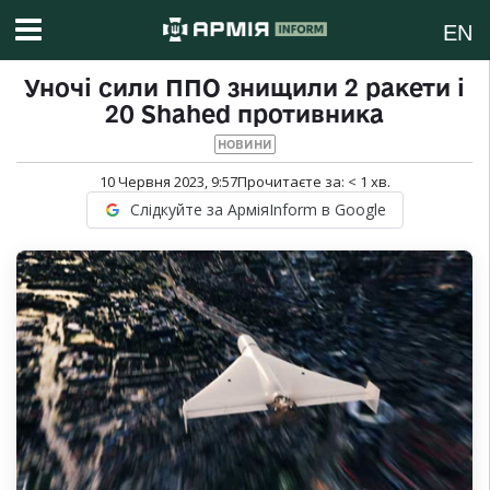
EN
Уночі сили ППО знищили 2 ракети і
20 Shahed противника
НОВИНИ
10 Червня 2023, 9:57
Прочитаєте за:
< 1
хв.
Слідкуйте за АрміяInform в Google