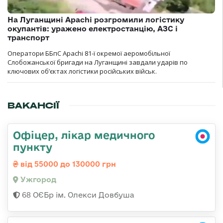
На Луганщині Apachi розгромили логістику
окупантів: уражено електростанцію, АЗС і
транспорт
Оператори ББпС Apachi 81-ї окремої аеромобільної
Слобожанської бригади на Луганщині завдали ударів по
ключових об’єктах логістики російських військ.
ВАКАНСІЇ
Офіцер, лікар медичного
пункту
від 55000 до 130000 грн
Ужгород
68 ОЄБр ім. Олекси Довбуша