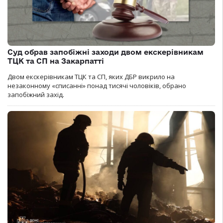
Суд обрав запобіжні заходи двом екскерівникам
ТЦК та СП на Закарпатті
Двом екскерівникам ТЦК та СП, яких ДБР викрило на
незаконному «списанні» понад тисячі чоловіків, обрано
запобіжний захід.