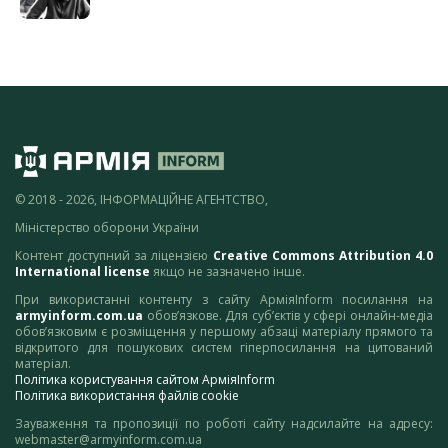
© 2018 - 2026, ІНФОРМАЦІЙНЕ АГЕНТСТВО,
Міністерство оборони України
Контент доступний за ліцензією
Creative Commons Attribution 4.0
International license
якщо не зазначено інше.
При використанні контенту з сайту АрміяInform посилання на
armyinform.com.ua
обов’язкове. Для суб’єктів у сфері онлайн-медіа
обов’язковим є розміщення у першому абзаці матеріалу прямого та
відкритого для пошукових систем гіперпосилання на цитований
матеріал.
Політика користування сайтом АрміяInform
Політика використання файлів cookie
Зауваження та пропозиції по роботі сайту надсилайте на адресу:
webmaster@armyinform.com.ua