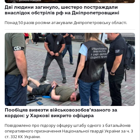
Дві людини загинуло, шестеро постраждали
внаслідок обстрілів рф на Дніпропетровщині
Понад 50 разів росіяни атакували Дніпропетровську області.
Пообіцяв вивезти військовозобов’язаного за
кордон: у Харкові викрито офіцера
Повідомлено про підозру офіцеру штабу одного з батальйонів
оперативного призначення Національної гвардії України за ч. 3
ст. 332 КК України.