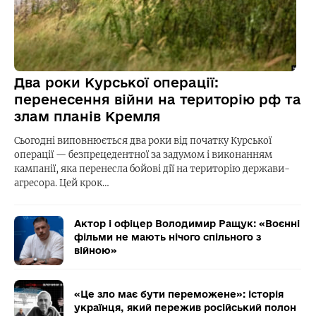
Два роки Курської операції:
перенесення війни на територію рф та
злам планів Кремля
Сьогодні виповнюється два роки від початку Курської
операції — безпрецедентної за задумом і виконанням
кампанії, яка перенесла бойові дії на територію держави-
агресора. Цей крок…
Актор і офіцер Володимир Ращук: «Воєнні
фільми не мають нічого спільного з
війною»
«Це зло має бути переможене»: історія
українця, який пережив російський полон