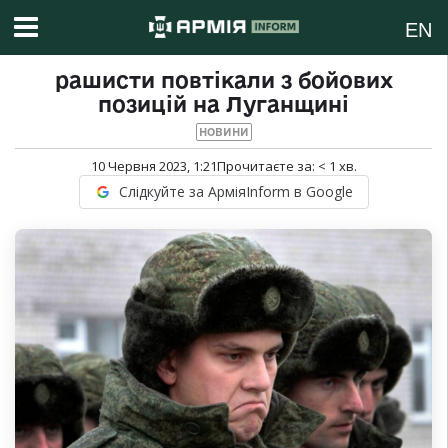
EN
рашисти повтікали з бойових
позицій на Луганщині
НОВИНИ
10 Червня 2023, 1:21
Прочитаєте за:
< 1
хв.
Слідкуйте за АрміяInform в Google