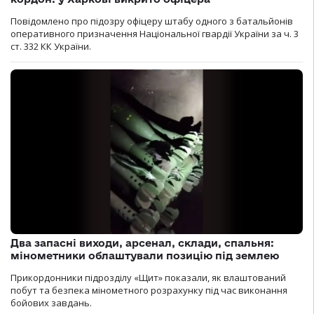
Повідомлено про підозру офіцеру штабу одного з батальйонів
оперативного призначення Національної гвардії України за ч. 3
ст. 332 КК України.
Два запасні виходи, арсенал, склади, спальня:
мінометники облаштували позицію під землею
Прикордонники підрозділу «Щит» показали, як влаштований
побут та безпека мінометного розрахунку під час виконання
бойових завдань.