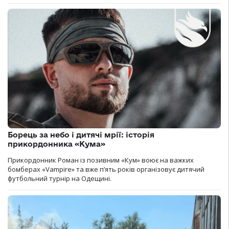
Борець за небо і дитячі мрії: історія
прикордонника «Кума»
Прикордонник Роман із позивним «Кум» воює на важких
бомберах «Vampire» та вже п’ять років організовує дитячий
футбольний турнір на Одещині.