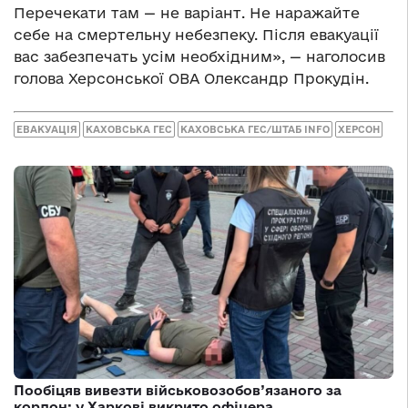
Перечекати там — не варіант. Не наражайте
себе на смертельну небезпеку. Після евакуації
вас забезпечать усім необхідним», — наголосив
голова Херсонської ОВА Олександр Прокудін.
ЕВАКУАЦІЯ
КАХОВСЬКА ГЕС
КАХОВСЬКА ГЕС/ШТАБ INFO
ХЕРСОН
Пообіцяв вивезти військовозобов’язаного за
кордон: у Харкові викрито офіцера