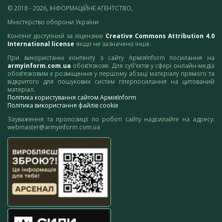
© 2018 - 2026, ІНФОРМАЦІЙНЕ АГЕНТСТВО,
Міністерство оборони України
Контент доступний за ліцензією
Creative Commons Attribution 4.0
International license
якщо не зазначено інше.
При використанні контенту з сайту АрміяInform посилання на
armyinform.com.ua
обов’язкове. Для суб’єктів у сфері онлайн-медіа
обов’язковим є розміщення у першому абзаці матеріалу прямого та
відкритого для пошукових систем гіперпосилання на цитований
матеріал.
Політика користування сайтом АрміяInform
Політика використання файлів cookie
Зауваження та пропозиції по роботі сайту надсилайте на адресу:
webmaster@armyinform.com.ua