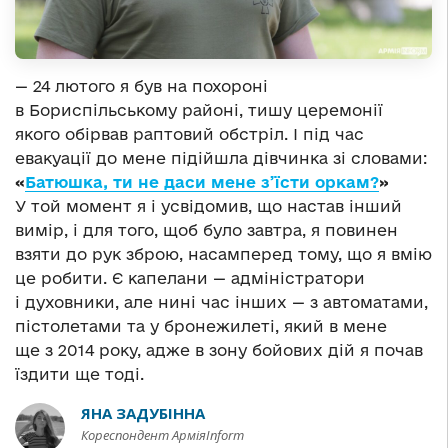
— 24 лютого я був на похороні
в Бориспільському районі, тишу церемонії
якого обірвав раптовий обстріл. І під час
евакуації до мене підійшла дівчинка зі словами:
«
Батюшка, ти не даси мене з’їсти оркам?
»
У той момент я і усвідомив, що настав інший
вимір, і для того, щоб було завтра, я повинен
взяти до рук зброю, насамперед тому, що я вмію
це робити. Є капелани — адміністратори
і духовники, але нині час інших — з автоматами,
пістолетами та у бронежилеті, який в мене
ще з 2014 року, адже в зону бойових дій я почав
їздити ще тоді.
ЯНА ЗАДУБІННА
Кореспондент АрміяInform