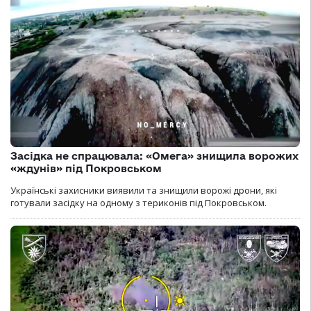
Засідка не спрацювала: «Омега» знищила ворожих
«ждунів» під Покровськом
Українські захисники виявили та знищили ворожі дрони, які
готували засідку на одному з териконів під Покровськом.