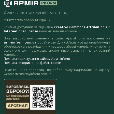
© 2018 - 2026, ІНФОРМАЦІЙНЕ АГЕНТСТВО,
Міністерство оборони України
Контент доступний за ліцензією
Creative Commons Attribution 4.0
International license
якщо не зазначено інше.
При використанні контенту з сайту АрміяInform посилання на
armyinform.com.ua
обов’язкове. Для суб’єктів у сфері онлайн-медіа
обов’язковим є розміщення у першому абзаці матеріалу прямого та
відкритого для пошукових систем гіперпосилання на цитований
матеріал.
Політика користування сайтом АрміяInform
Політика використання файлів cookie
Зауваження та пропозиції по роботі сайту надсилайте на адресу:
webmaster@armyinform.com.ua