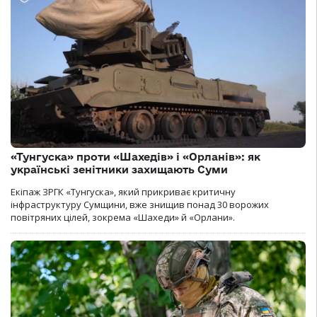
«Тунгуска» проти «Шахедів» і «Орланів»: як
українські зенітники захищають Суми
Екіпаж ЗРГК «Тунгуска», який прикриває критичну
інфраструктуру Сумщини, вже знищив понад 30 ворожих
повітряних цілей, зокрема «Шахеди» й «Орлани».