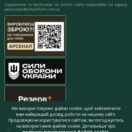
Зауваження та пропозиції по роботі сайту надсилайте на адресу:
webmaster@armyinform.com.ua
Ми використовуємо файли cookie, щоб забезпечити
вам найкращий досвід роботи на нашому сайті.
Продовжуючи користуватися сайтом, ви погоджуєтесь
press@armyinform.com.ua
на використання файлів cookie. Детальніше про
політику використання файлів cookie
.