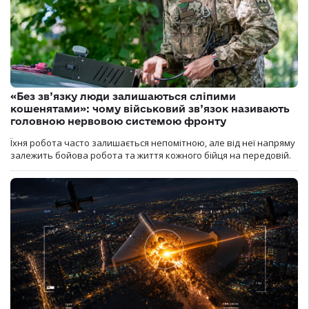
«Без зв’язку люди залишаються сліпими
кошенятами»: чому військовий зв’язок називають
головною нервовою системою фронту
Їхня робота часто залишається непомітною, але від неї напряму
залежить бойова робота та життя кожного бійця на передовій.