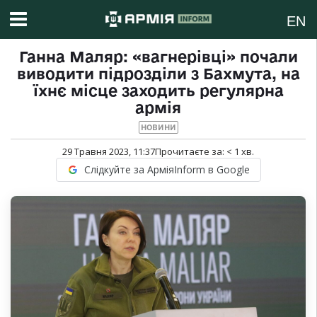
EN
Ганна Маляр: «вагнерівці» почали
виводити підрозділи з Бахмута, на
їхнє місце заходить регулярна
армія
НОВИНИ
29 Травня 2023, 11:37
Прочитаєте за:
< 1
хв.
Слідкуйте за АрміяInform в Google