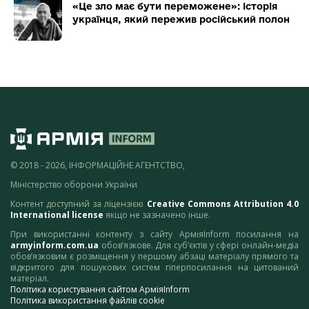
«Це зло має бути переможене»: історія
українця, який пережив російський полон
© 2018 - 2026, ІНФОРМАЦІЙНЕ АГЕНТСТВО,
Міністерство оборони України
Контент доступний за ліцензією
Creative Commons Attribution 4.0
International license
якщо не зазначено інше.
При використанні контенту з сайту АрміяInform посилання на
armyinform.com.ua
обов’язкове. Для суб’єктів у сфері онлайн-медіа
обов’язковим є розміщення у першому абзаці матеріалу прямого та
відкритого для пошукових систем гіперпосилання на цитований
матеріал.
Політика користування сайтом АрміяInform
Політика використання файлів cookie