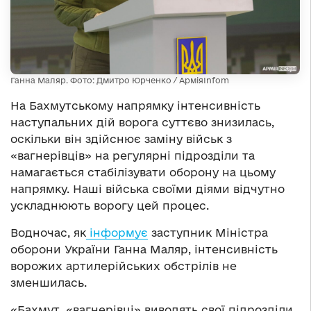
Ганна Маляр. Фото: Дмитро Юрченко / АрміяInfom
На Бахмутському напрямку інтенсивність
наступальних дій ворога суттєво знизилась,
оскільки він здійснює заміну військ з
«вагнерівців» на регулярні підрозділи та
намагається стабілізувати оборону на цьому
напрямку. Наші війська своїми діями відчутно
ускладнюють ворогу цей процес.
Водночас, як
інформує
заступник Міністра
оборони України Ганна Маляр, інтенсивність
ворожих артилерійських обстрілів не
зменшилась.
«Бахмут. «вагнерівці» виводять свої підрозділи,