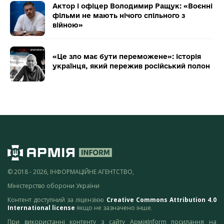
Актор і офіцер Володимир Ращук: «Воєнні
фільми не мають нічого спільного з
війною»
«Це зло має бути переможене»: історія
українця, який пережив російський полон
© 2018 - 2026, ІНФОРМАЦІЙНЕ АГЕНТСТВО,
Міністерство оборони України
Контент доступний за ліцензією
Creative Commons Attribution 4.0
International license
якщо не зазначено інше.
При використанні контенту з сайту АрміяInform посилання на