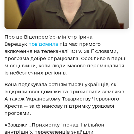
Про це Віцепрем’єр-міністр Ірина
Верещук
повідомила
під час прямого
включення на телеканалі ICTV. За її словами,
програма добре спрацювала. Особливо в перші
місяці війни, коли люди масово переміщалися
із небезпечних регіонів.
Вона подякувала сотням тисяч українців, які
відкрили свої домівки та прихистили земляків.
А також Українському Товариству Червоного
Хреста — за фінансову підтримку урядової
програми.
«Завдяки „Прихистку“ понад 1 мільйон
внутрішніх переселенців знайшли