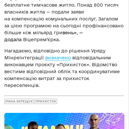
безплатне тимчасове житло. Понад 800 тисяч
власників житла — подали заяви
на компенсацію комунальних послуг. Загалом
за цією програмою на сьогодні профінансовано
більше ніж мільярд гри
вень», —
додала
Віцепрем’єрка
.
Нагадаємо, відповідно до рішення Уряду
Мінреінтеграції
визначено
відповідальним
виконавцем проєкту «Прихисток». Відомство
вестиме відповідний облік та координуватиме
компенсацію витрат за прихисток
переселенців.
ІРИНА ВЕРЕЩУК
ПРИХИСТОК