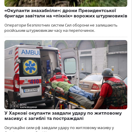
«Окупанти знахабніли»: дрони Президентської
бригади завітали на «пікнік» ворожих штурмовиків
Оператори безпілотних систем Сил оборони не залишають
російським штурмовикам часу на перепочинок.
У Харкові окупанти завдали удару по житловому
масиву: є загиблі та постраждалі
Окупаційні сили рф завдали удару по житловому масиву у