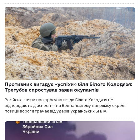
Противник вигадує «успіхи» біля Білого Колодязя:
Трегубов спростував заяви окупантів
Російські заяви про просування до Білого Колодязя не
відповідають дійсності— на Вовчанському напрямку окремі
позиції ворог втрачає від ударів українських БПЛА.