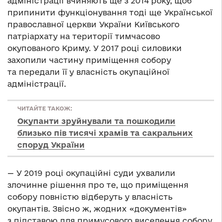
адміністрації вчиняють ще з 2014 року, щоб
припинити функціонування тоді ще Української
православної церкви України Київського
патріархату на території тимчасово
окупованого Криму. У 2017 році силовики
захопили частину приміщення собору
та передали її у власність окупаційної
адміністрації.
ЧИТАЙТЕ ТАКОЖ:
Окупанти зруйнували та пошкодили
близько пів тисячі храмів та сакральних
споруд України
— У 2019 році окупаційні суди ухвалили
злочинне рішення про те, що приміщення
собору повністю відберуть у власність
окупантів. Звісно ж, жодних «документів»
з підставою для примусового виселення собору