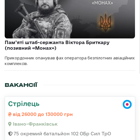
Пам’яті штаб-сержанта Віктора Бриткару
(позивний «Монах»)
Прикордонник опанував фах оператора безпілотних авіаційних
комплексів.
ВАКАНСІЇ
Стрілець
від 26000 до 130000 грн
Івано-Франківськ
75 окремий батальйон 102 ОБр Сил ТрО