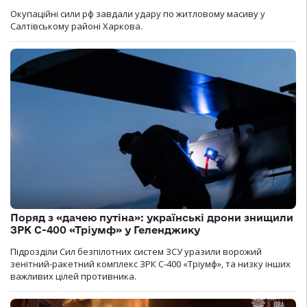
Окупаційні сили рф завдали удару по житловому масиву у
Салтівському районі Харкова.
Поряд з «дачею путіна»: українські дрони знищили
ЗРК С-400 «Тріумф» у Геленджику
Підрозділи Сил безпілотних систем ЗСУ уразили ворожий
зенітний-ракетний комплекс ЗРК С-400 «Тріумф», та низку інших
важливих цілей противника.