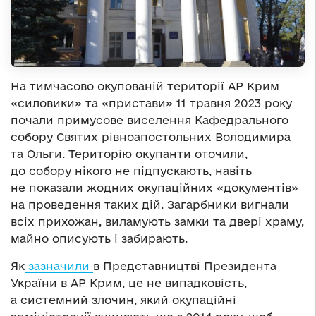
На тимчасово окупованій території АР Крим
«силовики» та «пристави» 11 травня 2023 року
почали примусове виселення Кафедрального
собору Святих рівноапостольних Володимира
та Ольги. Територію окупанти оточили,
до собору нікого не підпускають, навіть
не показали жодних окупаційних «документів»
на проведення таких дій. Загарбники вигнали
всіх прихожан, виламують замки та двері храму,
майно описують і забирають.
Як
зазначили
в Представництві Президента
України в АР Крим, це не випадковість,
а системний злочин, який окупаційні