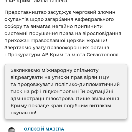
в АР Крим Таміла Ташева.
Представництво засуджує черговий злочин
окупантів щодо загарбання Кафедрального
собору та вимагає негайно припинити
системні порушення права на віросповідання
прихожан Православної церкви України!
Звертаємо увагу правоохоронних органів
і Прокуратури АР Крим та міста Севастополя.
Закликаємо міжнародну спільноту
відреагувати на утиски прав вірян ПЦУ
та продовжувати політико-дипломатичний
тиск на рф і підконтрольні їй окупаційні
адміністрації півострова. Лише звільнення
Криму покладе край подібним витівкам
окупантів!
ОЛЕКСІЙ МАЗЕПА