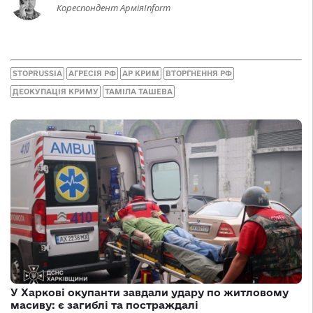
Кореспондент АрміяInform
STOPRUSSIA
АГРЕСІЯ РФ
АР КРИМ
ВТОРГНЕННЯ РФ
ДЕОКУПАЦІЯ КРИМУ
ТАМІЛА ТАШЕВА
У Харкові окупанти завдали удару по житловому
масиву: є загиблі та постраждалі