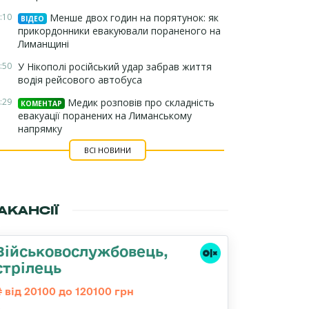
:10
Менше двох годин на порятунок: як
ВІДЕО
прикордонники евакуювали пораненого на
Лиманщині
:50
У Нікополі російський удар забрав життя
водія рейсового автобуса
:29
Медик розповів про складність
КОМЕНТАР
евакуації поранених на Лиманському
напрямку
ВСІ НОВИНИ
АКАНСІЇ
Військовослужбовець,
стрілець
від 20100 до 120100 грн