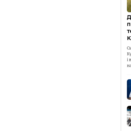
Д
п
т
К
С
К
і 
н