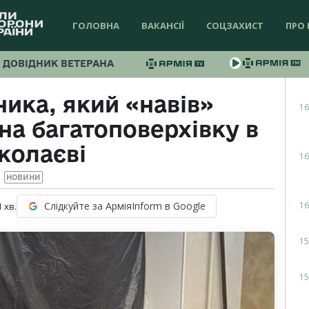
ГОЛОВНА
ВАКАНСІЇ
СОЦЗАХИСТ
ПРО 
ДОВІДНИК ВЕТЕРАНА
ика, який «навів»
16
на багатоповерхівку в
колаєві
16
НОВИНИ
16
Слідкуйте за АрміяInform в Google
1
хв.
15
15