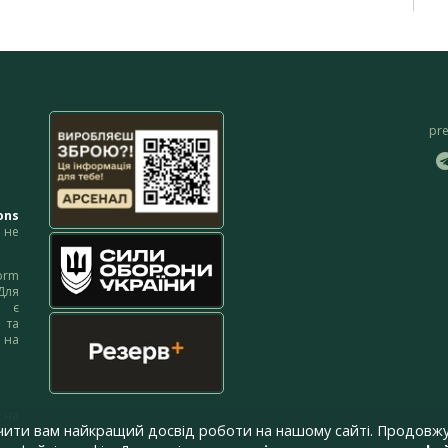
pr
ons
не
orm
Для
м є
 та
 на
 на
чити вам найкращий досвід роботи на нашому сайті. Продовжу