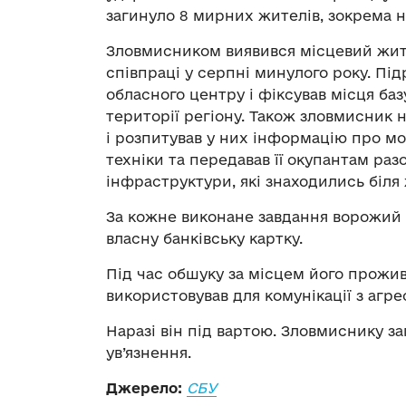
загинуло 8 мирних жителів, зокрема 
Зловмисником виявився місцевий жите
співпраці у серпні минулого року. Пі
обласного центру і фіксував місця ба
території регіону. Також зловмисник 
і розпитував у них інформацію про мо
техніки та передавав її окупантам раз
інфраструктури, які знаходились біля
За кожне виконане завдання ворожий 
власну банківську картку.
Під час обшуку за місцем його прожи
використовував для комунікації з агр
Наразі він під вартою. Зловмиснику з
ув’язнення.
Джерело:
СБУ