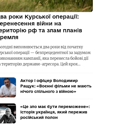
ва роки Курської операції:
еренесення війни на
ериторію рф та злам планів
ремля
ьогодні виповнюється два роки від початку
урської операції — безпрецедентної за задумом
виконанням кампанії, яка перенесла бойові дії
а територію держави-агресора. Цей крок…
Актор і офіцер Володимир
Ращук: «Воєнні фільми не мають
нічого спільного з війною»
«Це зло має бути переможене»:
історія українця, який пережив
російський полон