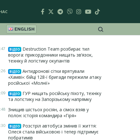
НАС
ENGLISH
:47
Destruction Team розбирає тил
ВІДЕО
ворога: прикордонники нищать зв’язок,
техніку й логістику окупантів
:26
Антидронові сітки врятували
ВІДЕО
«Хамві»: бійці 128-ї бригади пережили атаку
російської «Молнії»
:09
ГУР нищать російську піхоту, техніку
ВІДЕО
та логістику на Запорізькому напрямку
:48
Знищив шістьох росіян, а сімох взяв у
полон: історія командира «Гіря»
:30
Розстріл автобуса змінив її життя:
ВІДЕО
Олеся стала військовою і тепер підтримує
побратимів