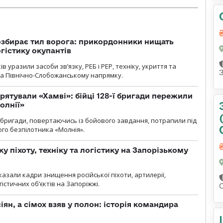
озбирає тил ворога: прикордонники нищать
огістику окупантів
 уразили засоби зв’язку, РЕБ і РЕР, техніку, укриття та
на Північно-Слобожанському напрямку.
рятували «Хамві»: бійці 128-ї бригади пережили
олнії»
ї бригади, повертаючись із бойового завдання, потрапили під
ого безпілотника «Молнія».
у піхоту, техніку та логістику на Запорізькому
азали кадри знищення російської піхоти, артилерії,
гістичних об’єктів на Запоріжжі.
ян, а сімох взяв у полон: історія командира