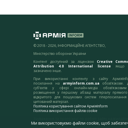
© 2018 - 2026, ІНФОРМАЦІЙНЕ АГЕНТСТВО,
Міністерство оборони України
Контент доступний за ліцензією
Creative Comm
Attribution 4.0 International license
якщо 
зазначено інше.
При використанні контенту з сайту АрміяInf
посилання на
armyinform.com.ua
обов’язкове. 
суб’єктів у сфері онлайн-медіа обов’язкови
розміщення у першому абзаці матеріалу прямого
відкритого для пошукових систем гіперпосилання
цитований матеріал.
Політика користування сайтом АрміяInform
Політика використання файлів cookie
Зауваження та пропозиції по роботі сайту надсилайте
Ми використовуємо файли cookie, щоб забезпе
адресу:
webmaster@armyinform.com.ua