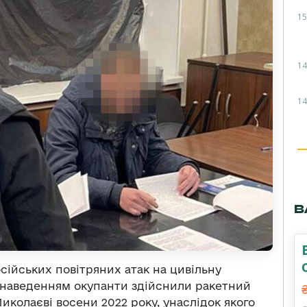
15
14
14
В
сійських повітряних атак на цивільну
о наведенням окупанти здійснили ракетний
иколаєві восени 2022 року, унаслідок якого