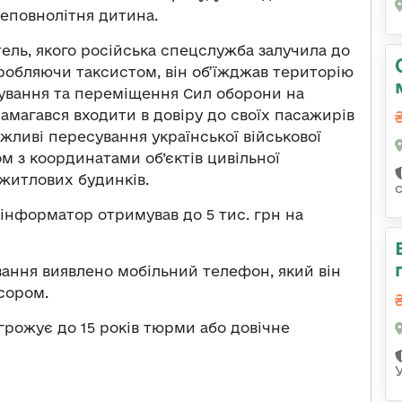
неповнолітня дитина.
ль, якого російська спецслужба залучила до
дробляючи таксистом, він об’їжджав територію
зування та переміщення Сил оборони на
намагався входити в довіру до своїх пасажирів
жливі пересування української військової
ом з координатами об’єктів цивільної
 житлових будинків.
інформатор отримував до 5 тис. грн на
вання виявлено мобільний телефон, який він
есором.
агрожує до 15 років тюрми або довічне