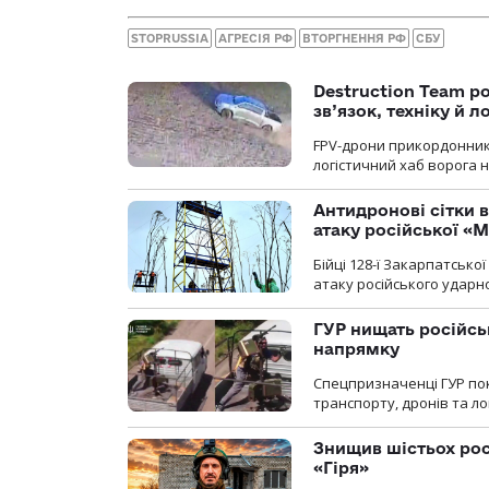
STOPRUSSIA
АГРЕСІЯ РФ
ВТОРГНЕННЯ РФ
СБУ
Destruction Team р
зв’язок, техніку й л
FPV-дрони прикордонників
логістичний хаб ворога 
Антидронові сітки в
атаку російської «М
Бійці 128-ї Закарпатсько
атаку російського ударн
ГУР нищать російськ
напрямку
Спецпризначенці ГУР пок
транспорту, дронів та ло
Знищив шістьох росі
«Гіря»