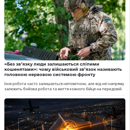
«Без зв’язку люди залишаються сліпими
кошенятами»: чому військовий зв’язок називають
головною нервовою системою фронту
Їхня робота часто залишається непомітною, але від неї напряму
залежить бойова робота та життя кожного бійця на передовій.