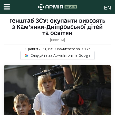
EN
Генштаб ЗСУ: окупанти вивозять
з Кам’янки-Дніпровської дітей
та освітян
НОВИНИ
9 Травня 2023, 19:19
Прочитаєте за:
< 1
хв.
Слідкуйте за АрміяInform в Google