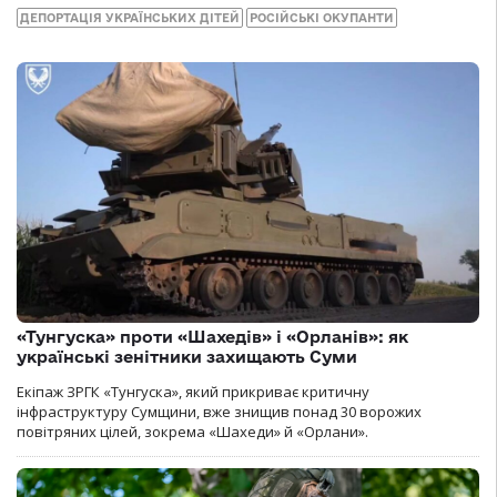
ДЕПОРТАЦІЯ УКРАЇНСЬКИХ ДІТЕЙ
РОСІЙСЬКІ ОКУПАНТИ
«Тунгуска» проти «Шахедів» і «Орланів»: як
українські зенітники захищають Суми
Екіпаж ЗРГК «Тунгуска», який прикриває критичну
інфраструктуру Сумщини, вже знищив понад 30 ворожих
повітряних цілей, зокрема «Шахеди» й «Орлани».