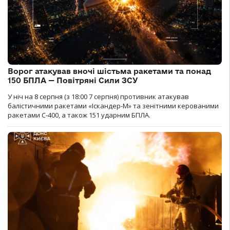
Ворог атакував вночі шістьма ракетами та понад
150 БПЛА — Повітряні Сили ЗСУ
У ніч на 8 серпня (з 18:00 7 серпня) противник атакував
балістичними ракетами «Іскандер-М» та зенітними керованими
ракетами С-400, а також 151 ударним БПЛА.