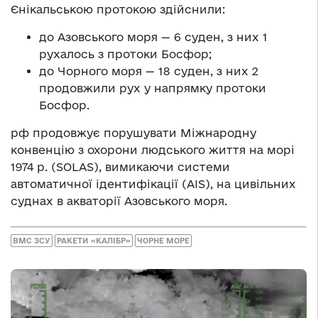
Єнікальською протокою здійснили:
до Азовського моря — 6 суден, з них 1
рухалось з протоки Босфор;
до Чорного моря — 18 суден, з них 2
продовжили рух у напрямку протоки
Босфор.
рф продовжує порушувати Міжнародну
конвенцію з охорони людського життя на морі
1974 р. (SOLAS), вимикаючи системи
автоматичної ідентифікації (AIS), на цивільних
суднах в акваторії Азовського моря.
ВМС ЗСУ
РАКЕТИ «КАЛІБР»
ЧОРНЕ МОРЕ