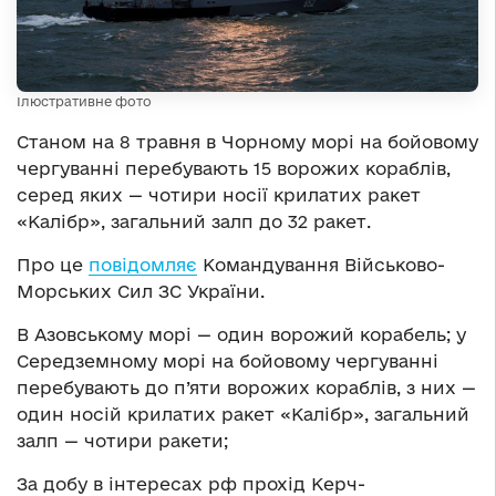
Ілюстративне фото
Станом на 8 травня в Чорному морі на бойовому
чергуванні перебувають 15 ворожих кораблів,
серед яких — чотири носії крилатих ракет
«Калібр», загальний залп до 32 ракет.
Про це
повідомляє
Командування Військово-
Морських Сил ЗС України.
В Азовському морі — один ворожий корабель; у
Середземному морі на бойовому чергуванні
перебувають до п’яти ворожих кораблів, з них —
один носій крилатих ракет «Калібр», загальний
залп — чотири ракети;
За добу в інтересах рф прохід Керч-