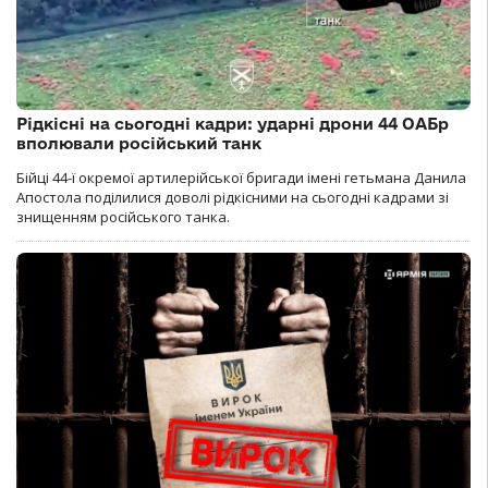
Рідкісні на сьогодні кадри: ударні дрони 44 ОАБр
вполювали російський танк
Бійці 44-ї окремої артилерійської бригади імені гетьмана Данила
Апостола поділилися доволі рідкісними на сьогодні кадрами зі
знищенням російського танка.