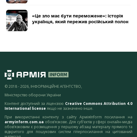
«Це зло має бути переможене»: історія
українця, який пережив російський полон
© 2018 - 2026, ІНФОРМАЦІЙНЕ АГЕНТСТВО,
Міністерство оборони України
Контент доступний за ліцензією
Creative Commons Attribution 4.0
International license
якщо не зазначено інше.
При використанні контенту з сайту АрміяInform посилання на
armyinform.com.ua
обов’язкове. Для суб’єктів у сфері онлайн-медіа
обов’язковим є розміщення у першому абзаці матеріалу прямого та
відкритого для пошукових систем гіперпосилання на цитований
матеріал.