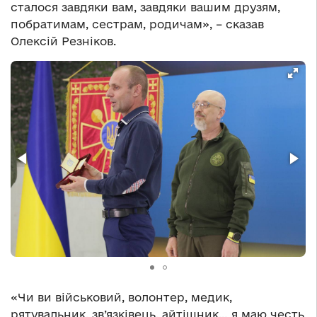
сталося завдяки вам, завдяки вашим друзям,
побратимам, сестрам, родичам», – сказав
Олексій Резніков.
«Чи ви військовий, волонтер, медик,
рятувальник, зв’язківець, айтішник… я маю честь