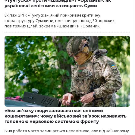
«Тунгуска» проти «Шахедів» і «Орланів»: як
українські зенітники захищають Суми
Екіпаж ЗРГК «Тунгуска», який прикриває критичну
інфраструктуру Сумщини, вже знищив понад 30 ворожих
повітряних цілей, зокрема «Шахеди» й «Орлани».
«Без зв’язку люди залишаються сліпими
кошенятами»: чому військовий зв’язок називають
головною нервовою системою фронту
Їхня робота часто залишається непомітною, але від неї напряму