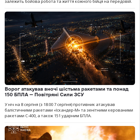
залежить бойова робота та життя кожного бійця на передовій.
Ворог атакував вночі шістьма ракетами та понад
150 БПЛА — Повітряні Сили ЗСУ
У ніч на 8 серпня (з 18:00 7 серпня) противник атакував
балістичними ракетами «Іскандер-М» та зенітними керованими
ракетами С-400, а також 151 ударним БПЛА.