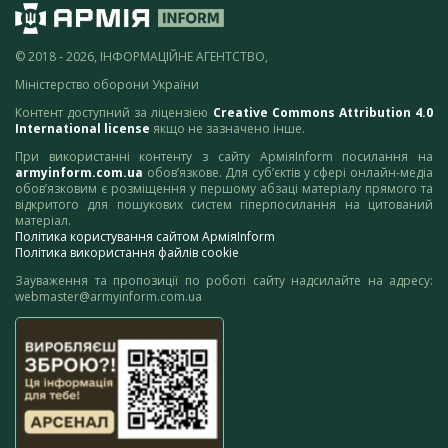
© 2018 - 2026, ІНФОРМАЦІЙНЕ АГЕНТСТВО,
Міністерство оборони України
Контент доступний за ліцензією
Creative Commons Attribution 4.0
International license
якщо не зазначено інше.
При використанні контенту з сайту АрміяInform посилання на
armyinform.com.ua
обов’язкове. Для суб’єктів у сфері онлайн-медіа
обов’язковим є розміщення у першому абзаці матеріалу прямого та
відкритого для пошукових систем гіперпосилання на цитований
матеріал.
Політика користування сайтом АрміяInform
Політика використання файлів cookie
Зауваження та пропозиції по роботі сайту надсилайте на адресу:
webmaster@armyinform.com.ua