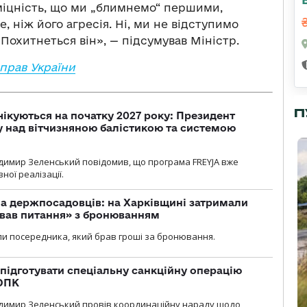
іцність, що ми „блимнемо“ першими,
 ніж його агресія. Ні, ми не відступимо
Похитнеться він», — підсумував Міністр.
прав України
П
чікуються на початку 2027 року: Президент
у над вітчизняною балістикою та системою
димир Зеленський повідомив, що програма FREYJA вже
ної реалізації.
а держпосадовців: на Харківщині затримали
ував питання» з бронюванням
и посередника, який брав гроші за бронювання.
підготувати спеціальну санкційну операцію
 ОПК
димир Зеленський провів координаційну нараду щодо