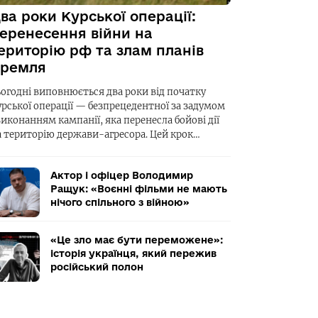
ва роки Курської операції:
еренесення війни на
ериторію рф та злам планів
ремля
ьогодні виповнюється два роки від початку
урської операції — безпрецедентної за задумом
виконанням кампанії, яка перенесла бойові дії
а територію держави-агресора. Цей крок…
Актор і офіцер Володимир
Ращук: «Воєнні фільми не мають
нічого спільного з війною»
«Це зло має бути переможене»:
історія українця, який пережив
російський полон