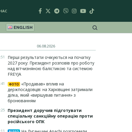
НАС
ENGLISH
06.08.2026
:51
Перші результати очікуються на початку
2027 року: Президент розповів про роботу
над вітчизняною балістикою та системою
FREYJA
:41
«Продавав» вплив на
ФОТО
держпосадовців: на Харківщині затримали
ділка, який «вирішував питання» з
бронюванням
:25
Президент доручив підготувати
спеціальну санкційну операцію проти
російського ОПК
:11
На Луганщині Apachi розгромили
ВІДЕО