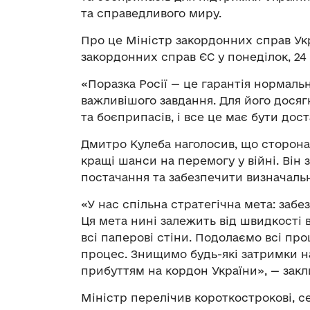
та справедливого миру.
Про це Міністр закордонних справ Укр
закордонних справ ЄС у понеділок, 24 
«Поразка Росії — це гарантія нормаль
важливішого завдання. Для його досяг
та боєприпасів, і все це має бути дос
Дмитро Кулеба наголосив, що сторона,
кращі шанси на перемогу у війні. Ві
постачання та забезпечити визначальн
«У нас спільна стратегічна мета: забе
Ця мета нині залежить від швидкості 
всі паперові стіни. Подолаємо всі 
процес. Знищимо будь-які затримки на
прибуттям на кордон України», — закли
Міністр перелічив короткострокові, с