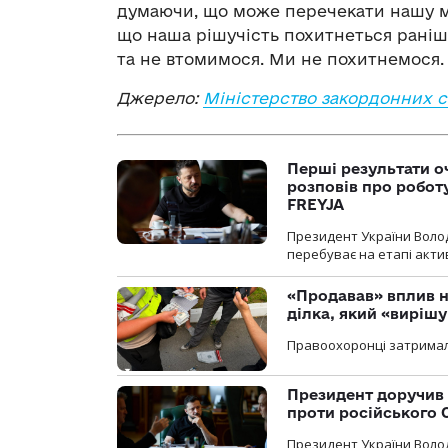
думаючи, що може перечекати нашу м
що наша рішучість похитнеться раніше,
та не втомимося. Ми не похитнемося. 
Джерело:
Міністерство закордонних с
Перші результати о
розповів про робот
FREYJA
Президент України Воло
перебуває на етапі актив
«Продавав» вплив н
ділка, який «виріш
Правоохоронці затримал
Президент доручив 
проти російського
Президент України Воло