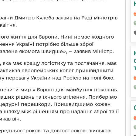
аїни Дмитро Кулеба заявив на Раді міністрів
квітня.
ного життя для Європи. Нині немає жодного
нення Україні потрібно більше зброї
тавлене якомога швидше», — заявив Міністр.
 яка має кращу логістику та постачання, має
н закликав європейських колег пришвидшити
у перевагу України над Росією на полі бою.
зпечити мир у Європі для майбутніх поколінь.
ваших рішень та їхнього втілення. Приберімо
процедурні перешкоди. Пришвидшимо кожен
 шляху між рішенням про надання зброї та її
кав він.
ередньострокові та довгострокові військові