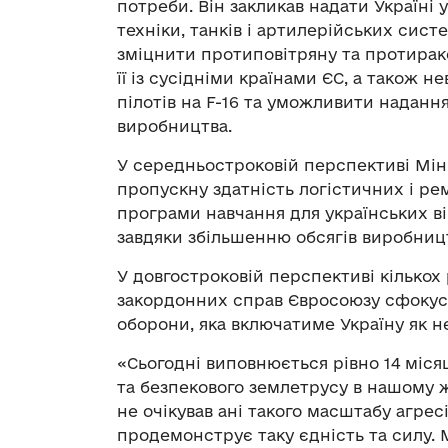
потреби. Він закликав надати Україні
техніки, танків і артилерійських сист
зміцнити протиповітряну та протирак
її із сусідніми країнами ЄС, а також 
пілотів на F-16 та уможливити надання 
виробництва.
У середньостроковій перспективі Мін
пропускну здатність логістичних і р
програми навчання для українських в
завдяки збільшенню обсягів виробниц
У довгостроковій перспективі кількох 
закордонних справ Євросоюзу сфокусу
оборони, яка включатиме Україну як не
«Сьогодні виповнюється рівно 14 міся
та безпекового землетрусу в нашому жи
не очікував ані такого масштабу агресі
продемонструє таку єдність та силу.