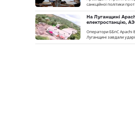
санкційної політики проти
На Луганщині Apach
електростанцію, АЗ
Оператори ББпС Apachi 8
Луганщині завдали ударів