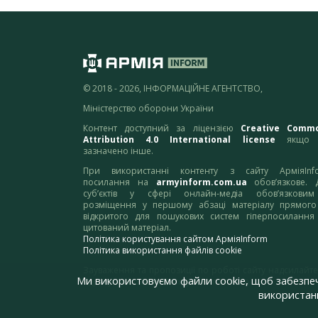
© 2018 - 2026, ІНФОРМАЦІЙНЕ АГЕНТСТВО,
Міністерство оборони України
Контент доступний за ліцензією
Creative Comm
Attribution 4.0 International license
якщо 
зазначено інше.
При використанні контенту з сайту АрміяInf
посилання на
armyinform.com.ua
обов’язкове. 
суб’єктів у сфері онлайн-медіа обов’язкови
розміщення у першому абзаці матеріалу прямого
відкритого для пошукових систем гіперпосилання
цитований матеріал.
Політика користування сайтом АрміяInform
Політика використання файлів cookie
Зауваження та пропозиції по роботі сайту надсилайте
Ми використовуємо файли cookie, щоб забезпе
адресу:
webmaster@armyinform.com.ua
використанн