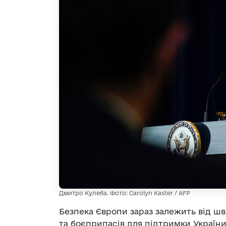
Дмитро Кулеба. Фото: Carolyn Kaster / AFP
Безпека Європи зараз залежить від шв
та боєприпасів для підтримки України 