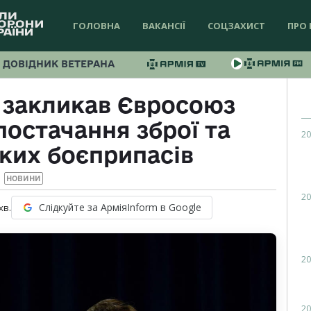
ГОЛОВНА
ВАКАНСІЇ
СОЦЗАХИСТ
ПРО 
ДОВІДНИК ВЕТЕРАНА
 закликав Євросоюз
остачання зброї та
20
ких боєприпасів
НОВИНИ
20
Слідкуйте за АрміяInform в Google
хв.
20
20