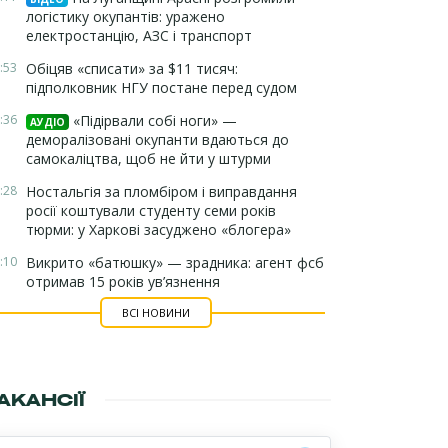
логістику окупантів: уражено
електростанцію, АЗС і транспорт
:53
Обіцяв «списати» за $11 тисяч:
підполковник НГУ постане перед судом
:36
«Підірвали собі ноги» —
АУДІО
деморалізовані окупанти вдаються до
самокаліцтва, щоб не йти у штурми
:28
Ностальгія за пломбіром і виправдання
росії коштували студенту семи років
тюрми: у Харкові засуджено «блогера»
:10
Викрито «батюшку» — зрадника: агент фсб
отримав 15 років ув’язнення
ВСІ НОВИНИ
АКАНСІЇ