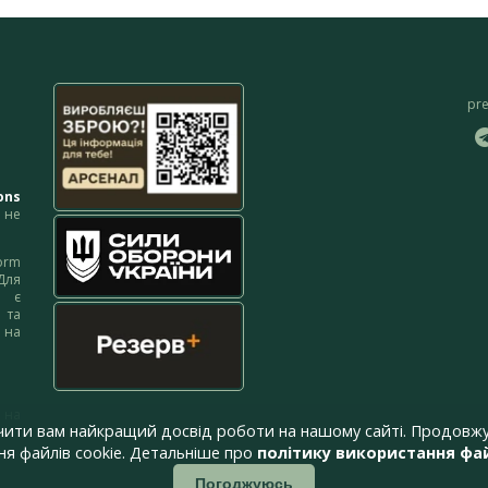
pr
ons
не
orm
Для
м є
 та
 на
 на
чити вам найкращий досвід роботи на нашому сайті. Продовжу
я файлів cookie. Детальніше про
політику використання фай
Погоджуюсь