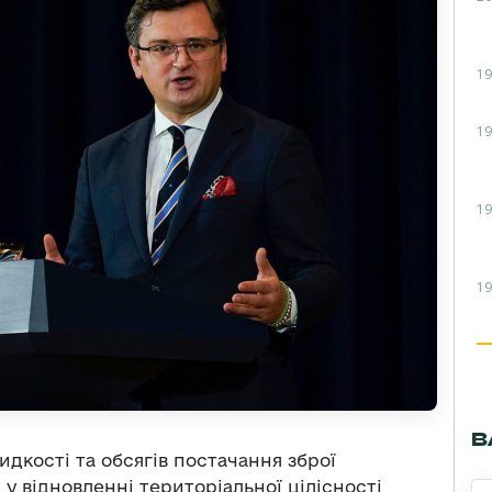
19
19
19
19
В
идкості та обсягів постачання зброї
у відновленні територіальної цілісності