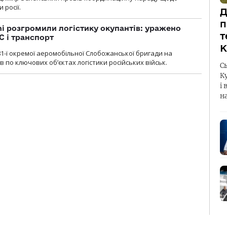
 росії.
Д
п
i розгромили логістику окупантів: уражено
т
С і транспорт
К
1-ї окремої аеромобільної Слобожанської бригади на
 по ключових об’єктах логістики російських військ.
С
К
і 
н