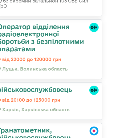
63 окремий батальйон 103 ОБр Сил
ТрО
Оператор відділення
радіоелектронної
боротьби з безпілотними
апаратами
від 22000 до 120000 грн
Луцьк, Волинська область
військовослужбовець
від 20100 до 125000 грн
Харків, Харківська область
Гранатометник,
військовослужбовець