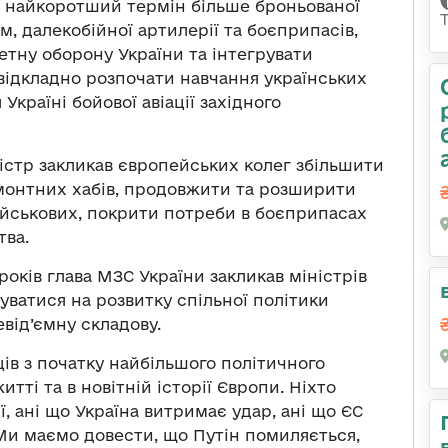
 у найкоротший термін більше броньованої
ем, далекобійної артилерії та боєприпасів,
етну оборону України та інтегрувати
невідкладно розпочати навчання українських
Україні бойової авіації західного
істр закликав європейських колег збільшити
емонтних хабів, продовжити та розширити
ійськових, покрити потреби в боєприпасах
тва.
років глава МЗС України закликав міністрів
ватися на розвитку спільної політики
від’ємну складову.
ців з початку найбільшого політичного
тті та в новітній історії Європи. Ніхто
ї, ані що Україна витримає удар, ані що ЄС
 Ми маємо довести, що Путін помиляється,