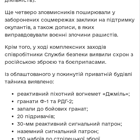
діяльність).
Ще четверо зловмисників поширювали у
заборонених соцмережах заклики на підтримку
окупантів, а також дописи, в яких
виправдовували воєнні злочини рашистів.
Крім того, у ході комплексних заходів
співробітники Служби безпеки виявили схрон з
російською зброєю та боєприпасами.
Із облаштованого у покинутій приватній будівлі
тайника виявлено:
реактивний піхотний вогнемет «Джміль»;
гранати Ф-1 та РДГ-2;
запали до бойових гранат;
20 підривачів;
30-мм реактивний сигнальний патрон;
наземний сигнальний патрон;
150 набоїв до стрілецької зброї.