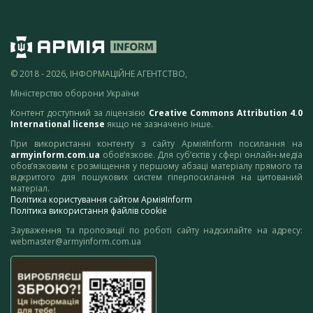
© 2018 - 2026, ІНФОРМАЦІЙНЕ АГЕНТСТВО,
Міністерство оборони України
Контент доступний за ліцензією
Creative Commons Attribution 4.0
International license
якщо не зазначено інше.
При використанні контенту з сайту АрміяInform посилання на
armyinform.com.ua
обов’язкове. Для суб’єктів у сфері онлайн-медіа
обов’язковим є розміщення у першому абзаці матеріалу прямого та
відкритого для пошукових систем гіперпосилання на цитований
матеріал.
Політика користування сайтом АрміяInform
Політика використання файлів cookie
Зауваження та пропозиції по роботі сайту надсилайте на адресу:
webmaster@armyinform.com.ua