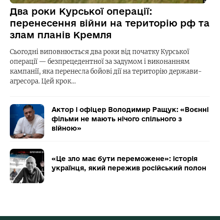
Два роки Курської операції:
перенесення війни на територію рф та
злам планів Кремля
Сьогодні виповнюється два роки від початку Курської
операції — безпрецедентної за задумом і виконанням
кампанії, яка перенесла бойові дії на територію держави-
агресора. Цей крок…
Актор і офіцер Володимир Ращук: «Воєнні
фільми не мають нічого спільного з
війною»
«Це зло має бути переможене»: історія
українця, який пережив російський полон