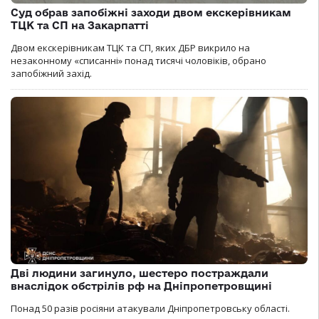
Суд обрав запобіжні заходи двом екскерівникам
ТЦК та СП на Закарпатті
Двом екскерівникам ТЦК та СП, яких ДБР викрило на
незаконному «списанні» понад тисячі чоловіків, обрано
запобіжний захід.
Дві людини загинуло, шестеро постраждали
внаслідок обстрілів рф на Дніпропетровщині
Понад 50 разів росіяни атакували Дніпропетровську області.