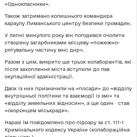
«Однокласники».
Також затримано колишнього командира
караулу Лиманського центру безпеки громадян.
У липні минулого року він погодився очолити
створену загарбниками місцеву «пожежно-
рятувальну частину мнс днр».
Разом з цим, викрито ще трьох колаборантів, які
після захоплення міста вступили до лав
окупаційної адміністрації.
Двох із них призначили на «посади» до «відділу
внутрішньої політики та взаємодії із змі» та
«відділу земельних відносин», а ще один ˗ став
«охоронцем міськради».
Наразі їм повідомлено про підозру за ст. 111-1
Кримінального кодексу України (колабораційна