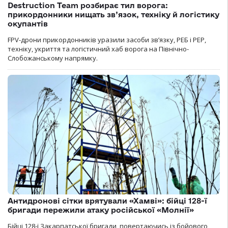
Destruction Team розбирає тил ворога:
прикордонники нищать зв’язок, техніку й логістику
окупантів
FPV-дрони прикордонників уразили засоби зв’язку, РЕБ і РЕР,
техніку, укриття та логістичний хаб ворога на Північно-
Слобожанському напрямку.
Антидронові сітки врятували «Хамві»: бійці 128-ї
бригади пережили атаку російської «Молнії»
Бійці 128-ї Закарпатської бригади, повертаючись із бойового