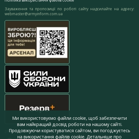
Політика використання файлів cookie
Зауваження та пропозиції по роботі сайту надсилайте на адресу:
webmaster@armyinform.com.ua
Ми використовуємо файли cookie, щоб забезпечити
вам найкращий досвід роботи на нашому сайті.
Продовжуючи користуватися сайтом, ви погоджуєтесь
press@armyinform.com.ua
на використання файлів cookie. Детальніше про