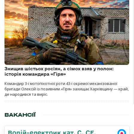
Знищив шістьох росіян, а сімох взяв у полон:
історія командира «Гіря»
Командир 3-ї мотопіхотної роти 43-ї окремої механізованої
бригади Олексій із позивним «Гіря» захищає Харківщину — край,
де народився та виріс.
ВАКАНСІЇ
Водій-електрик кат. С, СЕ,