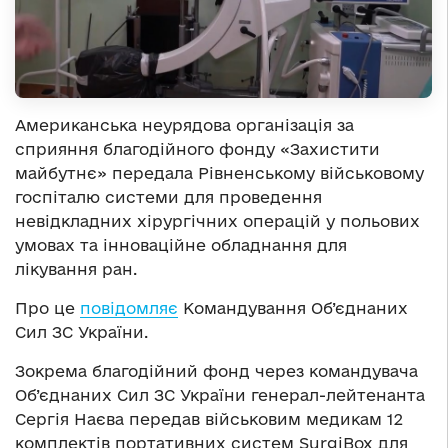
Американська неурядова організація за
сприяння благодійного фонду «Захистити
майбутнє» передала Рівненському військовому
госпіталю системи для проведення
невідкладних хірургічних операцій у польових
умовах та інноваційне обладнання для
лікування ран.
Про це
повідомляє
Командування Об’єднаних
Сил ЗС України.
Зокрема благодійний фонд через командувача
Об’єднаних Сил ЗС України генерал-лейтенанта
Сергія Наєва передав військовим медикам 12
комплектів портативних систем SurgiBox для