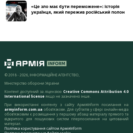
«Це зло має бути переможене»: історія
українця, який пережив російський полон
© 2018 - 2026, ІНФОРМАЦІЙНЕ АГЕНТСТВО,
Міністерство оборони України
Контент доступний за ліцензією
Creative Commons Attribution 4.0
International license
якщо не зазначено інше.
При використанні контенту з сайту АрміяInform посилання на
armyinform.com.ua
обов’язкове. Для суб’єктів у сфері онлайн-медіа
обов’язковим є розміщення у першому абзаці матеріалу прямого та
відкритого для пошукових систем гіперпосилання на цитований
матеріал.
Політика користування сайтом АрміяInform