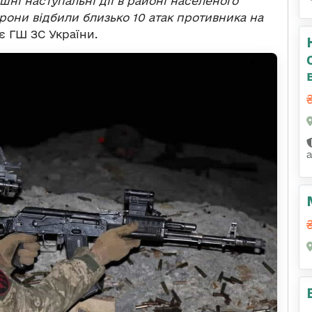
шні наступальні дії в районі населеного
орони відбили близько 10 атак противника на
є ГШ ЗС України.