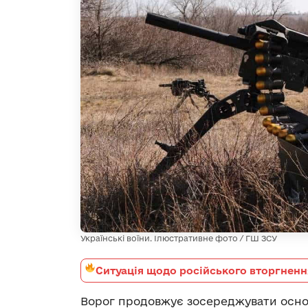
Українські воїни. Ілюстративне фото / ГШ ЗСУ
Ситуація щодо російського вторгненн
Ворог продовжує зосереджувати осно