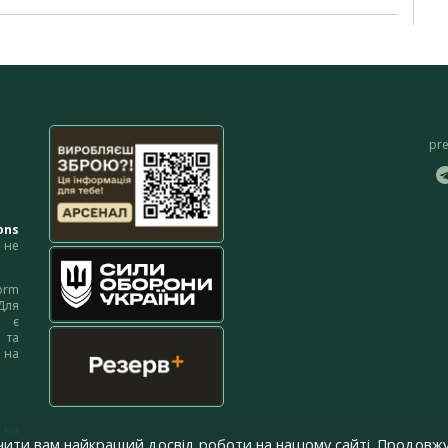
pr
ons
не
orm
Для
м є
 та
 на
 на
чити вам найкращий досвід роботи на нашому сайті. Продовжу