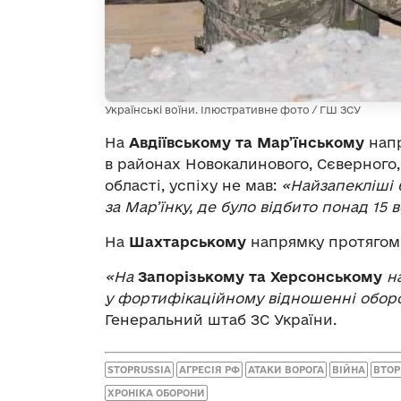
Українські воїни. Ілюстративне фото / ГШ ЗСУ
На
Авдіївському та Мар’їнському
напр
в районах Новокалинового, Сєверного,
області, успіху не мав:
«Найзапекліші 
за Мар’їнку, де було відбито понад 15 
На
Шахтарському
напрямку протягом 
«На
Запорізькому та Херсонському
н
у фортифікаційному відношенні оборо
Генеральний штаб ЗС України.
STOPRUSSIA
АГРЕСІЯ РФ
АТАКИ ВОРОГА
ВІЙНА
ВТОР
ХРОНІКА ОБОРОНИ