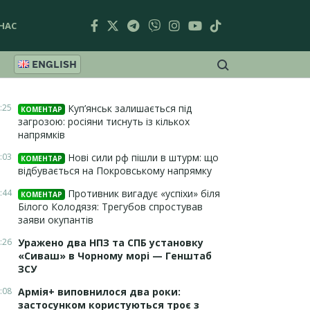
НАС
ENGLISH
:25
Куп’янськ залишається під
КОМЕНТАР
загрозою: росіяни тиснуть із кількох
напрямків
:03
Нові сили рф пішли в штурм: що
КОМЕНТАР
відбувається на Покровському напрямку
:44
Противник вигадує «успіхи» біля
КОМЕНТАР
Білого Колодязя: Трегубов спростував
заяви окупантів
:26
Уражено два НПЗ та СПБ установку
«Сиваш» в Чорному морі — Генштаб
ЗСУ
:08
Армія+ виповнилося два роки:
застосунком користуються троє з