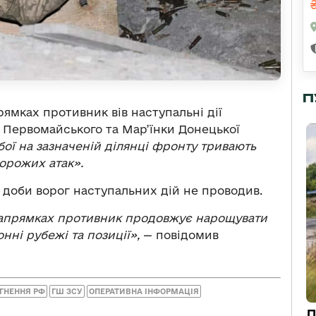
П
ямках противник вів наступальні дії
 Первомайського та Мар’їнки Донецької
бої на зазначеній ділянці фронту тривають
ворожих атак».
доби ворог наступальних дій не проводив.
апрямках противник продовжує нарощувати
нні рубежі та позиції»,
— повідомив
ГНЕННЯ РФ
ГШ ЗСУ
ОПЕРАТИВНА ІНФОРМАЦІЯ
Д