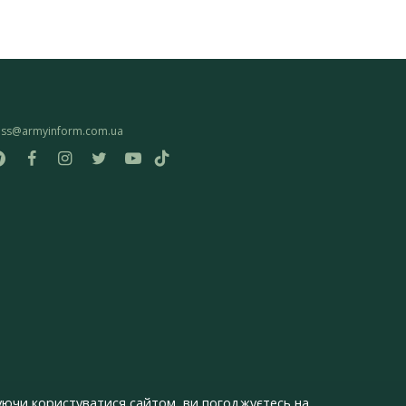
ess@armyinform.com.ua
ючи користуватися сайтом, ви погоджуєтесь на