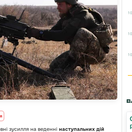
10
10
10
В
я
вні зусилля на веденні
наступальних дій