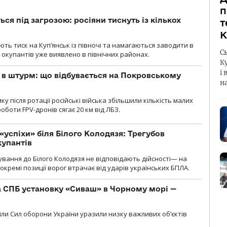
п
ся під загрозою: росіяни тиснуть із кількох
т
К
ють тиск на Куп’янськ із півночі та намагаються заводити в
С
у окупантів уже виявлено в північних районах.
К
і 
 в штурм: що відбувається на Покровському
н
 після ротації російські війська збільшили кількість малих
оботи FPV-дронів сягає 20 км від ЛБЗ.
«успіхи» біля Білого Колодязя: Трегубов
купантів
сування до Білого Колодязя не відповідають дійсності— на
кремі позиції ворог втрачає від ударів українських БПЛА.
 СПБ установку «Сиваш» в Чорному морі —
діли Сил оборони України уразили низку важливих об’єктів