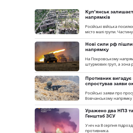
Куп’янськ залишаєть
напрямків
Російські війська посилю
місто малі групи. Частин
Нові сили рф пішли
напрямку
На Покровському напрямку
штурмових груп, а зона р
Противник вигадує 
спростував заяви о
Російські заяви про про
Вовчанському напрямку о
Уражено два НПЗ та
Генштаб ЗСУ
У ніч на 8 серпня підроз
противника.