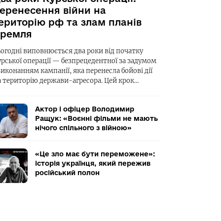
еренесення війни на
ериторію рф та злам планів
ремля
ьогодні виповнюється два роки від початку
урської операції — безпрецедентної за задумом
виконанням кампанії, яка перенесла бойові дії
а територію держави-агресора. Цей крок…
Актор і офіцер Володимир
Ращук: «Воєнні фільми не мають
нічого спільного з війною»
«Це зло має бути переможене»:
історія українця, який пережив
російський полон