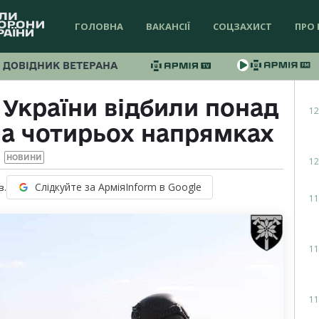
ГОЛОВНА
ВАКАНСІЇ
СОЦЗАХИСТ
ПРО 
ДОВІДНИК ВЕТЕРАНА
 України відбили понад
12
на чотирьох напрямках
НОВИНИ
12
Слідкуйте за АрміяInform в Google
в.
11
11
11