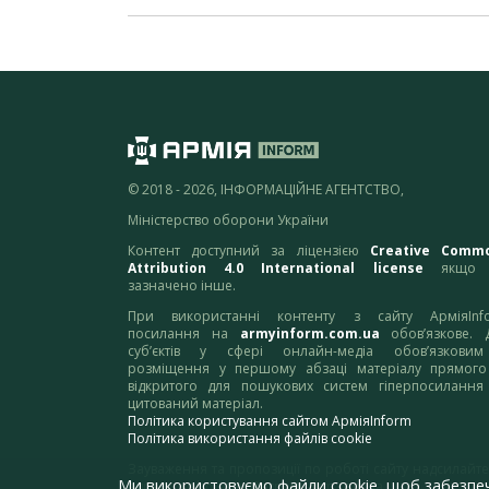
© 2018 - 2026, ІНФОРМАЦІЙНЕ АГЕНТСТВО,
Міністерство оборони України
Контент доступний за ліцензією
Creative Comm
Attribution 4.0 International license
якщо 
зазначено інше.
При використанні контенту з сайту АрміяInf
посилання на
armyinform.com.ua
обов’язкове. 
суб’єктів у сфері онлайн-медіа обов’язкови
розміщення у першому абзаці матеріалу прямого
відкритого для пошукових систем гіперпосилання
цитований матеріал.
Політика користування сайтом АрміяInform
Політика використання файлів cookie
Зауваження та пропозиції по роботі сайту надсилайте
Ми використовуємо файли cookie, щоб забезпе
адресу:
webmaster@armyinform.com.ua