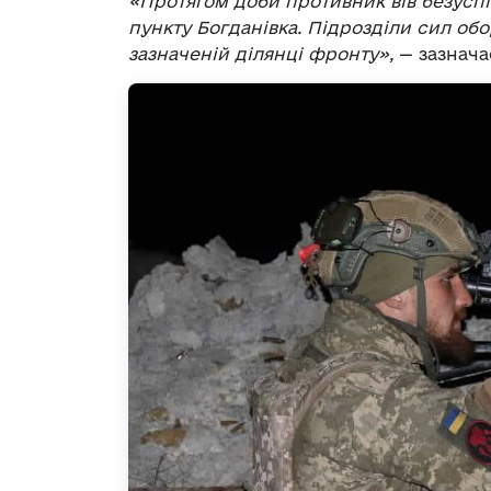
«Протягом доби противник вів безуспі
пункту Богданівка. Підрозділи сил об
зазначеній ділянці фронту»,
— зазнача