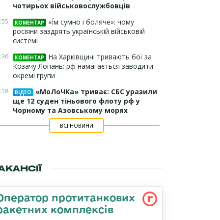
чотирьох військовослужбовців
:55
«Їм сумно і боляче»: чому
КОМЕНТАР
росіяни заздрять українській військовій
системі
:36
На Харківщині тривають бої за
КОМЕНТАР
Козачу Лопань: рф намагається заводити
окремі групи
:18
«МоЛоЧКа» триває: СБС уразили
ВІДЕО
ще 12 суден тіньового флоту рф у
Чорному та Азовському морях
ВСІ НОВИНИ
АКАНСІЇ
Оператор протитанкових
ракетних комплексів