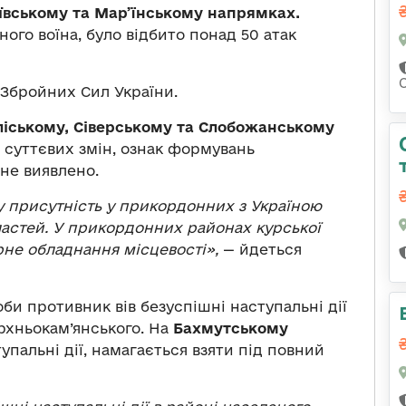
ївському та Мар’їнському напрямках.
ого воїна, було відбито понад 50 атак
Збройних Сил України.
ліському, Сіверському та Слобожанському
 суттєвих змін, ознак формувань
не виявлено.
ву присутність у прикордонних з Україною
ластей. У прикордонних районах курської
не обладнання місцевості»,
— йдеться
и противник вів безуспішні наступальні дії
рхньокам’янського. На
Бахмутському
пальні дії, намагається взяти під повний