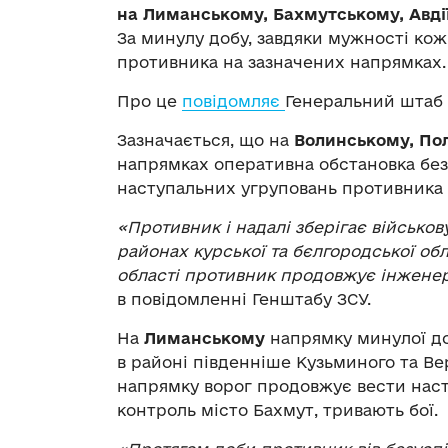
на Лиманському, Бахмутському, Авді
За минулу добу, завдяки мужності кожн
противника на зазначених напрямках.
Про це
повідомляє
Генеральний штаб 
Зазначається, що на
Волинському, По
напрямках оперативна обстановка без
наступальних угруповань противника 
«Противник і надалі зберігає військо
районах курської та бєлгородської об
області противник продовжує інженер
в повідомленні Генштабу ЗСУ.
На
Лиманському
напрямку минулої доб
в районі південніше Кузьминого та Ве
напрямку ворог продовжує вести насту
контроль місто Бахмут, тривають бої.