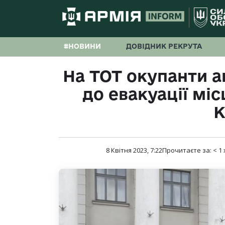
#НОВИНИ
ДОВІДНИК РЕКРУТА
На ТОТ окупанти а
до евакуації мі
К
8 Квітня 2023, 7:22
Прочитаєте за:
< 1