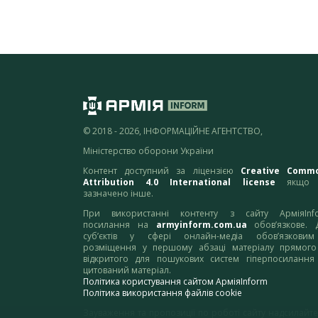
© 2018 - 2026, ІНФОРМАЦІЙНЕ АГЕНТСТВО,
Міністерство оборони України
Контент доступний за ліцензією
Creative Comm
Attribution 4.0 International license
якщо 
зазначено інше.
При використанні контенту з сайту АрміяInf
посилання на
armyinform.com.ua
обов’язкове. 
суб’єктів у сфері онлайн-медіа обов’язкови
розміщення у першому абзаці матеріалу прямого
відкритого для пошукових систем гіперпосилання
цитований матеріал.
Політика користування сайтом АрміяInform
Політика використання файлів cookie
Зауваження та пропозиції по роботі сайту надсилайте