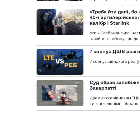
«Треба йти далі, бо
40-ї артилерійсько
калібр і Starlink
Успіх Слобожанської нас
надійного зв’язку, що д
7 корпус ДШВ розго
7 корпус швидкого реагу
Суд обрав запобіжн
Закарпатті
Двом екскерівникам ТЦК 
тисячі чоловіків, обрано