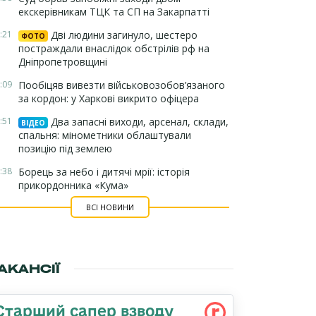
екскерівникам ТЦК та СП на Закарпатті
:21
Дві людини загинуло, шестеро
ФОТО
постраждали внаслідок обстрілів рф на
Дніпропетровщині
:09
Пообіцяв вивезти військовозобов’язаного
за кордон: у Харкові викрито офіцера
:51
Два запасні виходи, арсенал, склади,
ВІДЕО
спальня: мінометники облаштували
позицію під землею
:38
Борець за небо і дитячі мрії: історія
прикордонника «Кума»
ВСІ НОВИНИ
АКАНСІЇ
Старший сапер взводу