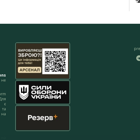
pr
ons
не
orm
Для
м є
 та
 на
 на