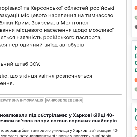
орізької та
Херсонської областей російські
вакуації місцевого населення на
тимчасово
убліки Крим.
Зокрема, в Мелітополі
тування місцевого населення щодо можливої
ється наявність російського паспорта,
ься періодичний виїзд автобусів
ьний штаб ЗСУ.
, що з кінця квітня розпочнеться
ення.
ПЕРАТИВНА ІНФОРМАЦІЯ
РАНКОВЕ ЗВЕДЕННЯ
новлювали під обстрілами: у Харкові бійці 40-
печили зв’язок попри вогонь ворожих снайперів
оверхівці біля танкового училища у Харкові зв’язківцям 40-
и довелося встановлювати під вогнем ворожих снайперів.