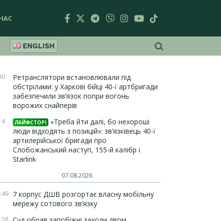
НАС
ENGLISH
30
Ретранслятори встановлювали під
обстрілами: у Харкові бійці 40-ї артбригади
забезпечили зв’язок попри вогонь
ворожих снайперів
14
«Треба йти далі, бо нехороші
ЛАЙФСТОРІ
люди відходять з позицій»: зв’язківець 40-ї
артилерійської бригади про
Слобожанський наступ, 155-й калібр і
Starlink
07.08.2026
:49
7 корпус ДШВ розгортає власну мобільну
мережу сотового зв’язку
:38
Суд обрав запобіжні заходи двом