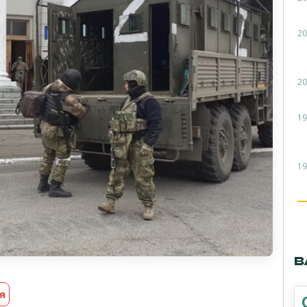
20
20
19
19
В
я