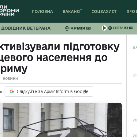
ГОЛОВНА
ВАКАНСІЇ
СОЦЗАХИСТ
ПРО 
ДОВІДНИК ВЕТЕРАНА
ктивізували підготовку
6:
сцевого населення до
риму
6:
НОВИНИ
Слідкуйте за АрміяInform в Google
хв.
20
20