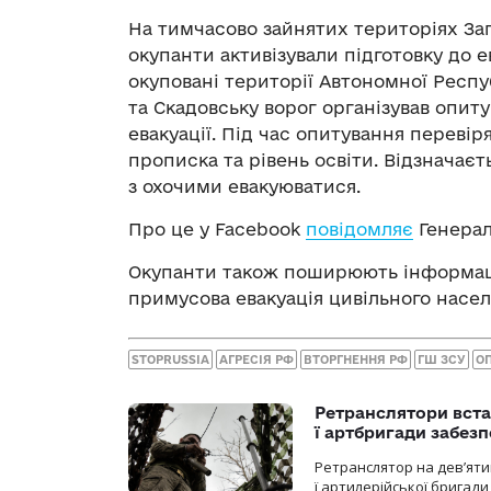
На
тимчасово зайнятих територіях Зап
окупанти активізували підготовку до
е
окуповані території Автономної Респ
та Скадовську ворог організував опи
евакуації.
Під час
опитування перевіря
прописка та рівень освіти. Відзначаєт
з
охо
чими евакуюватися.
Про це у Facebook
повідомляє
Генерал
Окупанти також поширюють інформацію
примусова евакуація цивільного насел
STOPRUSSIA
АГРЕСІЯ РФ
ВТОРГНЕННЯ РФ
ГШ ЗСУ
О
Ретранслятори вста
ї артбригади забез
Ретранслятор на дев’ятип
ї артилерійської бригад