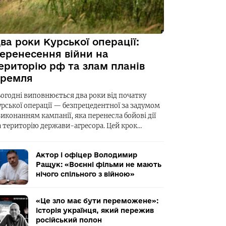
ва роки Курської операції:
еренесення війни на
ериторію рф та злам планів
ремля
ьогодні виповнюється два роки від початку
урської операції — безпрецедентної за задумом
виконанням кампанії, яка перенесла бойові дії
а територію держави-агресора. Цей крок…
Актор і офіцер Володимир
Ращук: «Воєнні фільми не мають
нічого спільного з війною»
«Це зло має бути переможене»:
історія українця, який пережив
російський полон