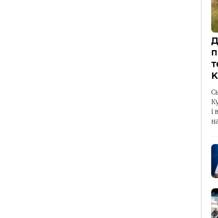
Д
п
т
К
С
К
і 
н