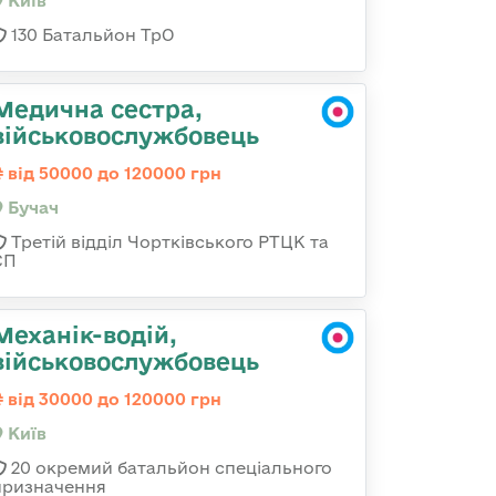
Київ
130 Батальйон ТрО
Медична сестра,
військовослужбовець
від 50000 до 120000 грн
Бучач
Третій відділ Чортківського РТЦК та
СП
Механік-водій,
військовослужбовець
від 30000 до 120000 грн
Київ
20 окремий батальйон спеціального
призначення