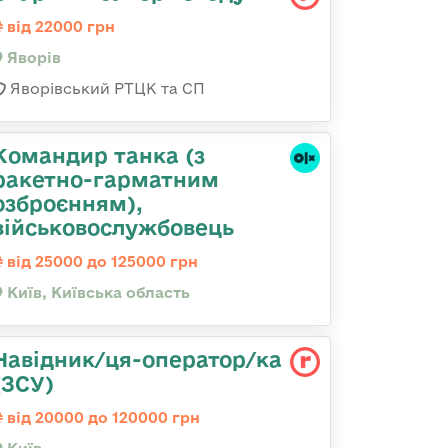
від 22000 грн
Яворів
Яворівський РТЦК та СП
Командиp танка (з
pакетно-гарматним
озброєнням),
військовослужбовець
від 25000 до 125000 грн
Київ, Київська область
Навідник/ця-оператор/ка
(ЗСУ)
від 20000 до 120000 грн