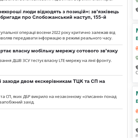
 нехороші люди відходять з позицій»: зв’язківець
ї бригади про Слобожанський наступ, 155-й
тупальної операції восени 2022 року критично залежав від
озволяв передавати інформацію в режимі реального часу.
ртає власну мобільну мережу сотового зв’язку
вання ДШВ ЗСУ тестує власну LTE-мережу на лінії фронту.
і заходи двом екскерівникам ТЦК та СП на
та СП, яких ДБР викрило на незаконному «списанні» понад
 запобіжний захід.