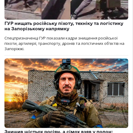
ГУР нищать російську піхоту, техніку та логістику
на Запорізькому напрямку
Спецпризначенці ГУР показали кадри знищення російської
піхоти, артилерії, транспорту, дронів та логістичних об’єктів на
Запоріжжі.
Знищив шістьох росіян, а сімох взяв у полон: