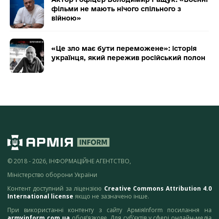
фільми не мають нічого спільного з
війною»
«Це зло має бути переможене»: історія
українця, який пережив російський полон
© 2018 - 2026, ІНФОРМАЦІЙНЕ АГЕНТСТВО,
Міністерство оборони України
Контент доступний за ліцензією
Creative Commons Attribution 4.0
International license
якщо не зазначено інше.
При використанні контенту з сайту АрміяInform посилання на
armyinform.com.ua
обов’язкове. Для суб’єктів у сфері онлайн-медіа