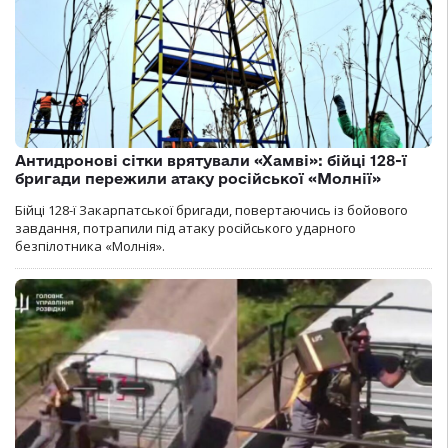
Антидронові сітки врятували «Хамві»: бійці 128-ї
бригади пережили атаку російської «Молнії»
Бійці 128-ї Закарпатської бригади, повертаючись із бойового
завдання, потрапили під атаку російського ударного
безпілотника «Молнія».