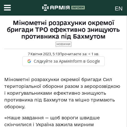
EN
Мінометні розрахунки окремої
бригади ТРО ефективно знищують
противника під Бахмутом
НОВИНИ
7 Квітня 2023, 5:13
Прочитаєте за:
< 1
хв.
Слідкуйте за АрміяInform в Google
Мінометні розрахунки окремої бригади Сил
територіальної оборони разом з аеророзвідкою
і коригувальниками ефективно знищують
противника під Бахмутом та міцно тримають
оборону.
«Наше завдання — щоб вороги швидше
скінчилися і Україна зажила мирним