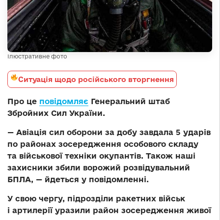
Ілюстративне фото
Ситуація щодо російського вторгнення
Про це
повідомляє
Генеральний штаб
Збройних Сил України.
— Авіація сил оборони за добу завдала 5 ударів
по районах зосередження особового складу
та військової техніки окупантів. Також наші
захисники збили ворожий розвідувальний
БПЛА, — йдеться у повідомленні.
У свою чергу, підрозділи ракетних військ
і артилерії уразили район зосередження живої