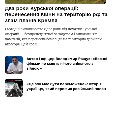
Два роки Курської операції:
перенесення війни на територію рф та
злам планів Кремля
Сьогодні виповнюється два роки від початку Курської
операції — безпрецедентної за задумом і виконанням
кампанії, яка перенесла бойові дії на територію держави-
агресора. Цей крок…
Актор і офіцер Володимир Ращук: «Воєнні
фільми не мають нічого спільного з
війною»
«Це зло має бути переможене»: історія
українця, який пережив російський полон