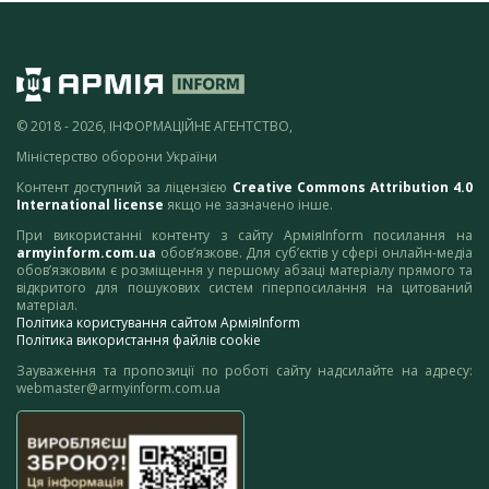
© 2018 - 2026, ІНФОРМАЦІЙНЕ АГЕНТСТВО,
Міністерство оборони України
Контент доступний за ліцензією
Creative Commons Attribution 4.0
International license
якщо не зазначено інше.
При використанні контенту з сайту АрміяInform посилання на
armyinform.com.ua
обов’язкове. Для суб’єктів у сфері онлайн-медіа
обов’язковим є розміщення у першому абзаці матеріалу прямого та
відкритого для пошукових систем гіперпосилання на цитований
матеріал.
Політика користування сайтом АрміяInform
Політика використання файлів cookie
Зауваження та пропозиції по роботі сайту надсилайте на адресу:
webmaster@armyinform.com.ua