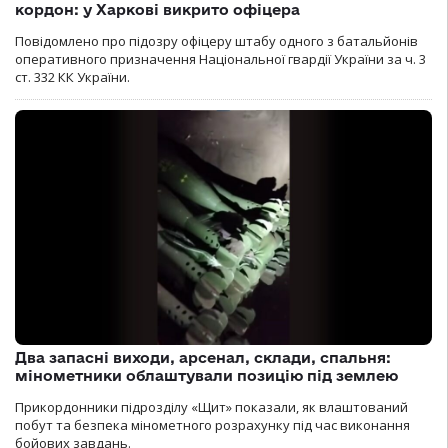
кордон: у Харкові викрито офіцера
Повідомлено про підозру офіцеру штабу одного з батальйонів
оперативного призначення Національної гвардії України за ч. 3
ст. 332 КК України.
Два запасні виходи, арсенал, склади, спальня:
мінометники облаштували позицію під землею
Прикордонники підрозділу «Щит» показали, як влаштований
побут та безпека мінометного розрахунку під час виконання
бойових завдань.