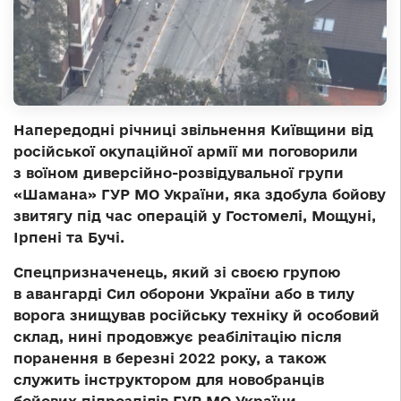
Напередодні річниці звільнення Київщини від
російської окупаційної армії ми поговорили
з воїном диверсійно-розвідувальної групи
«Шамана» ГУР МО України, яка здобула бойову
звитягу під час операцій у Гостомелі, Мощуні,
Ірпені та Бучі.
Спецпризначенець, який зі своєю групою
в авангарді Сил оборони України або в тилу
ворога знищував російську техніку й особовий
склад, нині продовжує реабілітацію після
поранення в березні 2022 року, а також
служить інструктором для новобранців