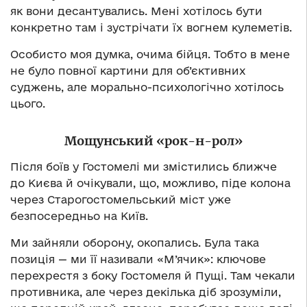
як вони десантувались. Мені хотілось бути
конкретно там і зустрічати їх вогнем кулеметів.
Особисто моя думка, очима бійця. Тобто в мене
не було повної картини для об’єктивних
суджень, але морально-психологічно хотілось
цього.
Мощунський «рок-н-рол»
Після боїв у Гостомелі ми змістились ближче
до Києва й очікували, що, можливо, піде колона
через Старогостомельський міст уже
безпосередньо на Київ.
Ми зайняли оборону, окопались. Була така
позиція — ми її називали «М’ячик»: ключове
перехрестя з боку Гостомеля й Пущі. Там чекали
противника, але через декілька діб зрозуміли,