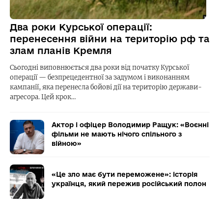
Два роки Курської операції:
перенесення війни на територію рф та
злам планів Кремля
Сьогодні виповнюється два роки від початку Курської
операції — безпрецедентної за задумом і виконанням
кампанії, яка перенесла бойові дії на територію держави-
агресора. Цей крок…
Актор і офіцер Володимир Ращук: «Воєнні
фільми не мають нічого спільного з
війною»
«Це зло має бути переможене»: історія
українця, який пережив російський полон