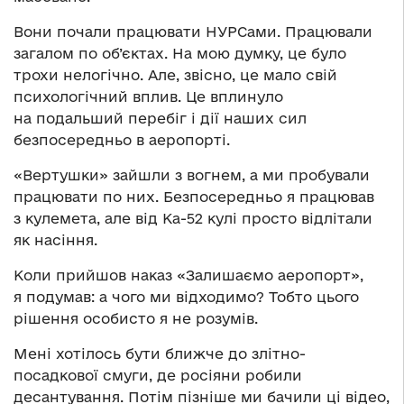
Вони почали працювати НУРСами. Працювали
загалом по об’єктах. На мою думку, це було
трохи нелогічно. Але, звісно, це мало свій
психологічний вплив. Це вплинуло
на подальший перебіг і дії наших сил
безпосередньо в аеропорті.
«Вертушки» зайшли з вогнем, а ми пробували
працювати по них. Безпосередньо я працював
з кулемета, але від Ка-52 кулі просто відлітали
як насіння.
Коли прийшов наказ «Залишаємо аеропорт»,
я подумав: а чого ми відходимо? Тобто цього
рішення особисто я не розумів.
Мені хотілось бути ближче до злітно-
посадкової смуги, де росіяни робили
десантування. Потім пізніше ми бачили ці відео,