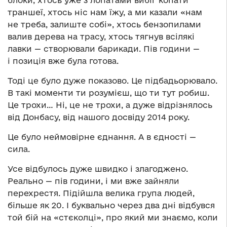
блоки, хтось уже з лопатами вибіг копати
траншеї, хтось ніс нам їжу, а ми казали «нам
не треба, залиште собі», хтось бензопилами
валив дерева на трасу, хтось тягнув всілякі
лавки — створювали барикади. Пів години —
і позиція вже була готова.
Тоді це було дуже показово. Це підбадьорювало.
В такі моменти ти розумієш, що ти тут робиш.
Це трохи… Ні, це не трохи, а дуже відрізнялось
від Донбасу, від нашого досвіду 2014 року.
Це було неймовірне єднання. А в єдності —
сила.
Усе відбулось дуже швидко і злагоджено.
Реально — пів години, і ми вже зайняли
перехрестя. Підійшла велика група людей,
більше як 20. І буквально через два дні відбувся
той бій на «стєколці», про який ми знаємо, коли