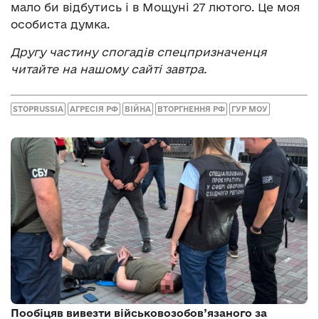
мало би відбутись і в Мощуні 27 лютого. Це моя
особиста думка.
Другу частину спогадів спецпризначенця
читайте на нашому сайті завтра.
STOPRUSSIA
АГРЕСІЯ РФ
ВІЙНА
ВТОРГНЕННЯ РФ
ГУР МОУ
Пообіцяв вивезти військовозобов’язаного за