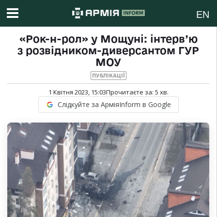
EN
«Рок-н-рол» у Мощуні: інтерв’ю
з розвідником-диверсантом ГУР
МОУ
ПУБЛІКАЦІЇ
1 Квітня 2023, 15:03
Прочитаєте за:
5
хв.
Слідкуйте за АрміяInform в Google