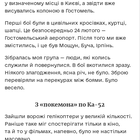
у визначеному місці в Києві, а звідти вже
висувались колоною в Гостомель.
Перші бої були в цивільних кросівках, куртці,
шапці. Це безпосередньо 24 лютого —
Гостомельський аеропорт. Після того ми вже
змістились, і це був Мощун, Буча, Ірпінь.
Зібралась моя група — люди, які колись
служили й повернулися. В бої вкотилися зразу.
Ніякого злагодження, ясна річ, не було. Зброю
перевіряли на перекурах між боями. Було
весело.
З «покемона» по Ка-52
Зайшли ворожі гелікоптери у великій кількості.
Раніше таке міг спостерігати тільки в кіно,
та й то у фільмах, напевно, було не настільки
масовано.