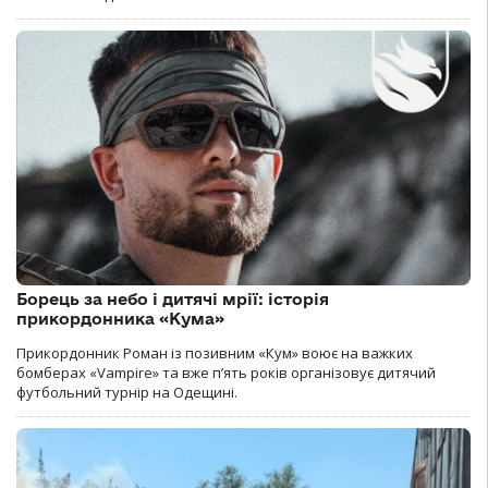
Борець за небо і дитячі мрії: історія
прикордонника «Кума»
Прикордонник Роман із позивним «Кум» воює на важких
бомберах «Vampire» та вже п’ять років організовує дитячий
футбольний турнір на Одещині.