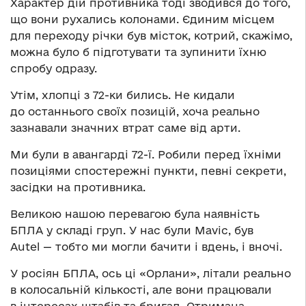
Характер дій противника тоді зводився до того,
що вони рухались колонами. Єдиним місцем
для переходу річки був місток, котрий, скажімо,
можна було б підготувати та зупинити їхню
спробу одразу.
Утім, хлопці з 72-ки бились. Не кидали
до останнього своїх позицій, хоча реально
зазнавали значних втрат саме від арти.
Ми були в авангарді 72-ї. Робили перед їхніми
позиціями спостережні пункти, певні секрети,
засідки на противника.
Великою нашою перевагою була наявність
БПЛА у складі груп. У нас були Mavic, був
Autel — тобто ми могли бачити і вдень, і вночі.
У росіян БПЛА, ось ці «Орлани», літали реально
в колосальній кількості, але вони працювали