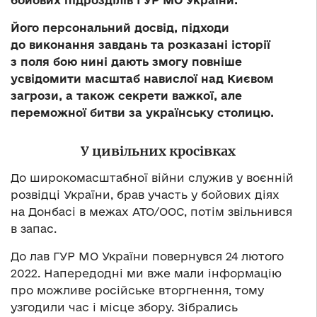
бойових підрозділів ГУР МО України.
Його персональний досвід, підходи
до виконання завдань та розказані історії
з поля бою нині дають змогу повніше
усвідомити масштаб навислої над Києвом
загрози, а також секрети важкої, але
переможної битви за українську столицю.
У цивільних кросівках
До широкомасштабної війни служив у воєнній
розвідці України, брав участь у бойових діях
на Донбасі в межах АТО/ООС, потім звільнився
в запас.
До лав ГУР МО України повернувся 24 лютого
2022. Напередодні ми вже мали інформацію
про можливе російське вторгнення, тому
узгодили час і місце збору. Зібрались