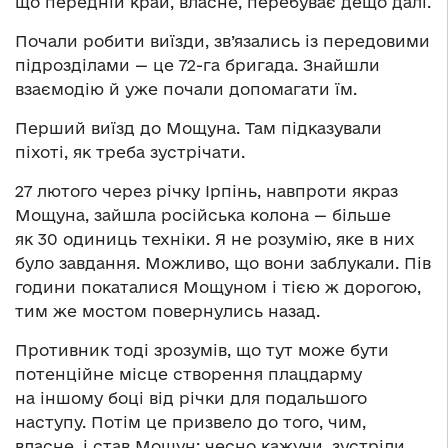
що передній край, власне, перебуває дещо далі.
Почали робити виїзди, зв’язались із передовими
підрозділами — це 72-га бригада. Знайшли
взаємодію й уже почали допомагати їм.
Перший виїзд до Мощуна. Там підказували
піхоті, як треба зустрічати.
27 лютого через річку Ірпінь, навпроти якраз
Мощуна, зайшла російська колона — більше
як 30 одиниць техніки. Я не розумію, яке в них
було завдання. Можливо, що вони заблукали. Пів
години покаталися Мощуном і тією ж дорогою,
тим же мостом повернулись назад.
Противник тоді зрозумів, що тут може бути
потенційне місце створення плацдарму
на іншому боці від річки для подальшого
наступу. Потім це призвело до того, чим,
власне, і став Мощун: чесно кажучи, зустріли