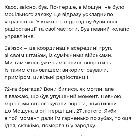
Хаос, звісно, був. По-перше, в Мощуні не було
мобільного зв’язку. Це відразу ускладнило
управління. У кожного підрозділу були свої
радіостанції та свої частоти. Був певний колапс
управління.
Зв’язок — це координація всередині груп,
зі своїм штабом, із суміжними військами.
Ми там якось уже намагалися впоратись
із таким становищем: використовували,
приміром, цивільні радіостанції.
72-га бригада? Вони билися, як могли, але
я вважаю, що був упущений момент. Певною
мірою ми спровокували ворога, впустивши
до Мощуна в оті перші дні, 27 лютого. Якби
в той момент дали їм гарненько по зубах, то оця
ідея, скажімо, померла б у зародку.