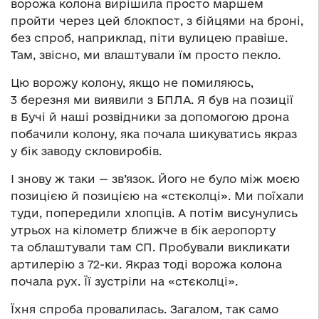
ворожа колона вирішила просто маршем
пройти через цей блокпост, з бійцями на броні,
без спроб, наприклад, піти вулицею правіше.
Там, звісно, ми влаштували їм просто пекло.
Цю ворожу колону, якщо не помиляюсь,
3 березня ми виявили з БПЛА. Я був на позиції
в Бучі й наші розвідники за допомогою дрона
побачили колону, яка почала шикуватись якраз
у бік заводу скловиробів.
І знову ж таки — зв’язок. Його не було між моєю
позицією й позицією на «стєколці». Ми поїхали
туди, попередили хлопців. А потім висунулись
утрьох на кілометр ближче в бік аеропорту
та облаштували там СП. Пробували викликати
артилерію з 72-ки. Якраз тоді ворожа колона
почала рух. Її зустріли на «стєколці».
Їхня спроба провалилась. Загалом, так само