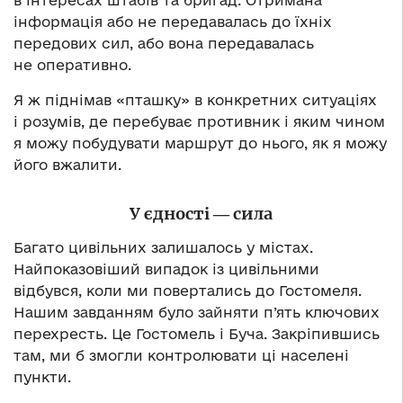
в інтересах штабів та бригад. Отримана
інформація або не передавалась до їхніх
передових сил, або вона передавалась
не оперативно.
Я ж піднімав «пташку» в конкретних ситуаціях
і розумів, де перебуває противник і яким чином
я можу побудувати маршрут до нього, як я можу
його вжалити.
У єдності ― сила
Багато цивільних залишалось у містах.
Найпоказовіший випадок із цивільними
відбувся, коли ми повертались до Гостомеля.
Нашим завданням було зайняти п’ять ключових
перехресть. Це Гостомель і Буча. Закріпившись
там, ми б змогли контролювати ці населені
пункти.