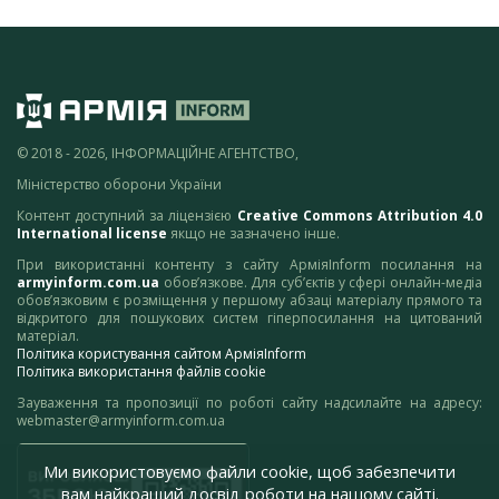
© 2018 - 2026, ІНФОРМАЦІЙНЕ АГЕНТСТВО,
Міністерство оборони України
Контент доступний за ліцензією
Creative Commons Attribution 4.0
International license
якщо не зазначено інше.
При використанні контенту з сайту АрміяInform посилання на
armyinform.com.ua
обов’язкове. Для суб’єктів у сфері онлайн-медіа
обов’язковим є розміщення у першому абзаці матеріалу прямого та
відкритого для пошукових систем гіперпосилання на цитований
матеріал.
Політика користування сайтом АрміяInform
Політика використання файлів cookie
Зауваження та пропозиції по роботі сайту надсилайте на адресу:
webmaster@armyinform.com.ua
Ми використовуємо файли cookie, щоб забезпечити
вам найкращий досвід роботи на нашому сайті.