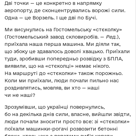
Дві точки — це конкретно в напрямку
аеропорту, де сконцентрувались ворожі сили.
Одна — це Ворзель. І ще дві по Бучі.
Ми висунулись на Гостомельську «стєколку»
(Гостомельський завод скловиробів. —
Ред
.),
приїхала наша перша машина. Ми діяли так,
що збоку це здавалось доволі хвацько. Приїхали
туди, зробивши попередньо розвідку з БПЛА,
виявили, що на «стєколці» немає нікого.
На маршруті до «стєколки» також порожньо.
Коли ми приїхали, люди почали пильно нас
роздивлятись, мовляв, ви хто — наші
чи не наші?
Зрозумівши, що українці повернулись,
бо на декілька днів сили, власне, вийшли звідти,
люди почали зносити просто все: зі «стєколки»
поїхали машинки-рогачі розвозити бетонні