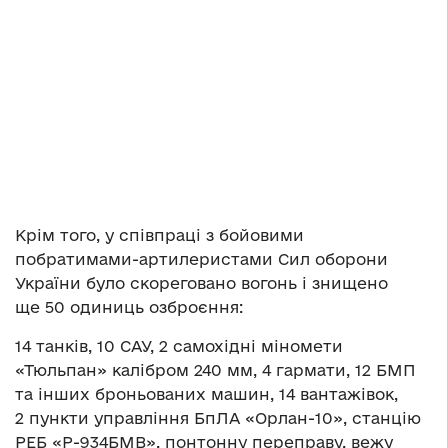
Крім того, у співпраці з бойовими
побратимами-артилеристами Сил оборони
України було скореговано вогонь і знищено
ще 50 одиниць озброєння:
14 танків, 10 САУ, 2 самохідні міномети
«Тюльпан» калібром 240 мм, 4 гармати, 12 БМП
та інших броньованих машин, 14 вантажівок,
2 пункти управління БпЛА «Орлан-10», станцію
РЕБ «Р-934БМВ», понтонну переправу, вежу