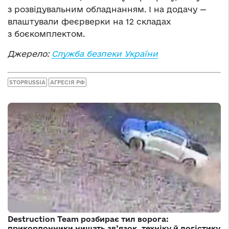
з розвідувальним обладнанням. І на додачу —
влаштували феєрверки на 12 складах
з боєкомплектом.
Джерело:
Служба безпеки України
STOPRUSSIA
АГРЕСІЯ РФ
Destruction Team розбирає тил ворога:
прикордонники нищать зв’язок, техніку й логістику