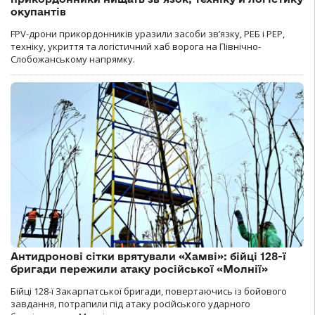
окупантів
FPV-дрони прикордонників уразили засоби зв’язку, РЕБ і РЕР,
техніку, укриття та логістичний хаб ворога на Північно-
Слобожанському напрямку.
Антидронові сітки врятували «Хамві»: бійці 128-ї
бригади пережили атаку російської «Молнії»
Бійці 128-ї Закарпатської бригади, повертаючись із бойового
завдання, потрапили під атаку російського ударного