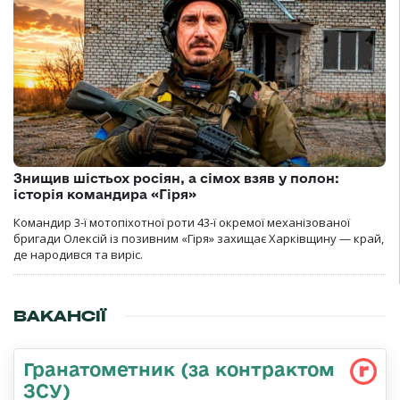
Знищив шістьох росіян, а сімох взяв у полон:
історія командира «Гіря»
Командир 3-ї мотопіхотної роти 43-ї окремої механізованої
бригади Олексій із позивним «Гіря» захищає Харківщину — край,
де народився та виріс.
ВАКАНСІЇ
Гранатометник (за контрактом
ЗСУ)