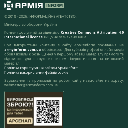
© 2018 - 2026, ІНФОРМАЦІЙНЕ АГЕНТСТВО,
Міністерство оборони України
Контент доступний за ліцензією
Creative Commons Attribution 4.0
International license
якщо не зазначено інше.
При використанні контенту з сайту АрміяInform посилання на
armyinform.com.ua
обов’язкове. Для суб’єктів у сфері онлайн-медіа
обов’язковим є розміщення у першому абзаці матеріалу прямого та
відкритого для пошукових систем гіперпосилання на цитований
матеріал.
Політика користування сайтом АрміяInform
Політика використання файлів cookie
Зауваження та пропозиції по роботі сайту надсилайте на адресу:
webmaster@armyinform.com.ua