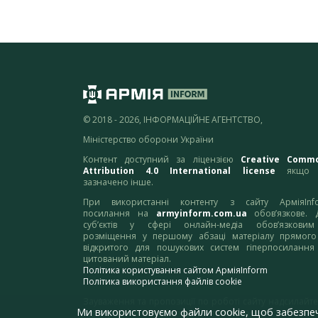
© 2018 - 2026, ІНФОРМАЦІЙНЕ АГЕНТСТВО,
Міністерство оборони України
Контент доступний за ліцензією
Creative Comm
Attribution 4.0 International license
якщо 
зазначено інше.
При використанні контенту з сайту АрміяInf
посилання на
armyinform.com.ua
обов’язкове. 
суб’єктів у сфері онлайн-медіа обов’язкови
розміщення у першому абзаці матеріалу прямого
відкритого для пошукових систем гіперпосилання
цитований матеріал.
Політика користування сайтом АрміяInform
Політика використання файлів cookie
Зауваження та пропозиції по роботі сайту надсилайте
Ми використовуємо файли cookie, щоб забезпе
адресу:
webmaster@armyinform.com.ua