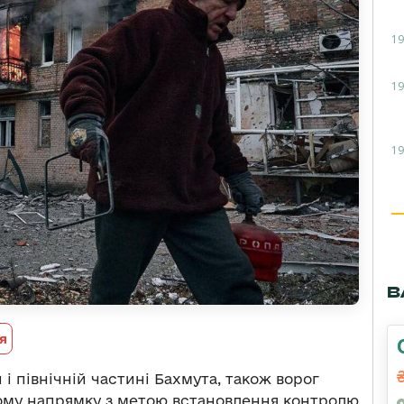
19
19
19
В
я
 і північній частині Бахмута, також ворог
ькому напрямку з метою встановлення контролю