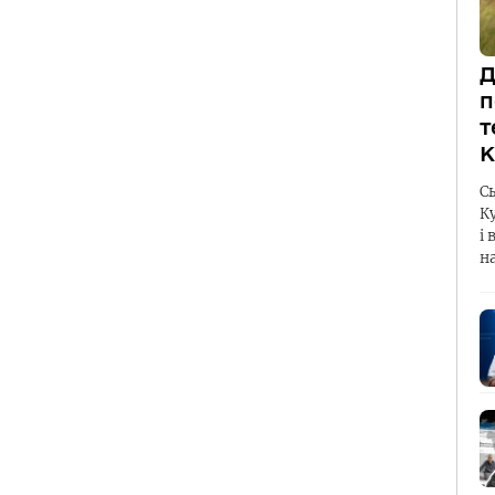
Д
п
т
К
С
К
і 
н