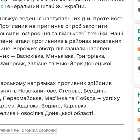
яє
Генеральний штаб ЗС України.
овжує ведення наступальних дій, проте його
 Противник не припиняє спроб захопити
ої сили, озброєння та військової техніки. Наші
ленні атаки противника в районах населених
чине. Ворожих обстрілів зазнали населені
них — Васюківка, Миньківка, Григорівка,
, Майорськ, Залізне та Нью-Йорк Донецької
хтарському напрямках противник здійснив
пунктів Новокалинове, Степове, Бердичі,
, Первомайське, Мар’їнка та Побєда — успіху
рема, Авдіївка, Водяне, Карлівка,
Велика Новосілка Донецької області.
ГНЕННЯ РФ
ХРОНІКА ОБОРОНИ