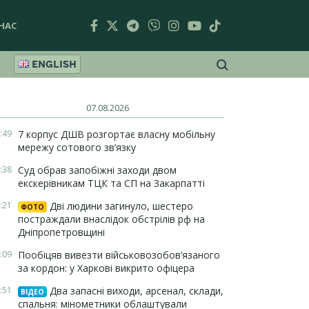
НАС
ENGLISH
07.08.2026
:49
7 корпус ДШВ розгортає власну мобільну
мережу сотового зв’язку
:38
Суд обрав запобіжні заходи двом
екскерівникам ТЦК та СП на Закарпатті
:21
Дві людини загинуло, шестеро
ФОТО
постраждали внаслідок обстрілів рф на
Дніпропетровщині
:09
Пообіцяв вивезти військовозобов’язаного
за кордон: у Харкові викрито офіцера
:51
Два запасні виходи, арсенал, склади,
ВІДЕО
спальня: мінометники облаштували