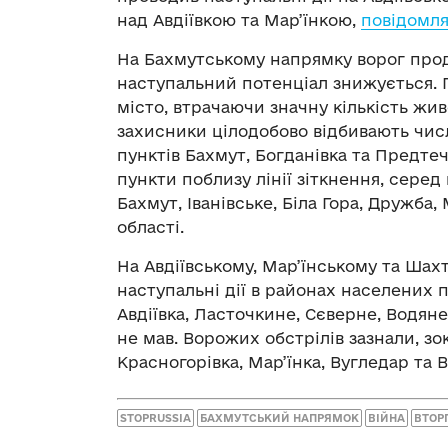
над Авдіївкою та Мар’їнкою,
повідомл
На Бахмутському напрямку ворог прод
наступальний потенціал знижується.
місто, втрачаючи значну кількість жив
захисники цілодобово відбивають чис
пунктів Бахмут, Богданівка та Предте
пункти поблизу лінії зіткнення, серед 
Бахмут, Іванівське, Біла Гора, Дружба
області.
На Авдіївському, Мар’їнському та Ша
наступальні дії в районах населених 
Авдіївка, Ласточкине, Сєверне, Водяне
не мав. Ворожих обстрілів зазнали, зок
Красногорівка, Мар’їнка, Вугледар та 
STOPRUSSIA
БАХМУТСЬКИЙ НАПРЯМОК
ВІЙНА
ВТОР