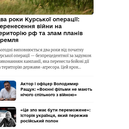
ва роки Курської операції:
еренесення війни на
ериторію рф та злам планів
ремля
ьогодні виповнюється два роки від початку
урської операції — безпрецедентної за задумом
виконанням кампанії, яка перенесла бойові дії
а територію держави-агресора. Цей крок…
Актор і офіцер Володимир
Ращук: «Воєнні фільми не мають
нічого спільного з війною»
«Це зло має бути переможене»:
історія українця, який пережив
російський полон