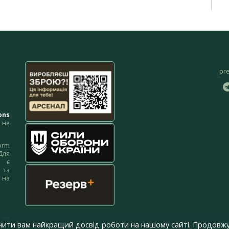
pr
ons
не
orm
Для
м є
 та
 на
 на
чити вам найкращий досвід роботи на нашому сайті. Продовжу