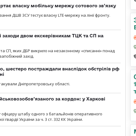
ртає власну мобільну мережу сотового зв’язку
вання ДШВ ЗСУ тестує власну LTE-мережу на лінії фронту.
і заходи двом екскерівникам ТЦК та СП на
та СП, яких ДБР викрило на незаконному «списанні» понад
 запобіжний захід.
о, шестеро постраждали внаслідок обстрілів рф
ні
атакували Дніпропетровську області.
йськовозобов’язаного за кордон: у Харкові
у офіцеру штабу одного з батальйонів оперативного
гвардії України за ч. 3 ст. 332 КК України.