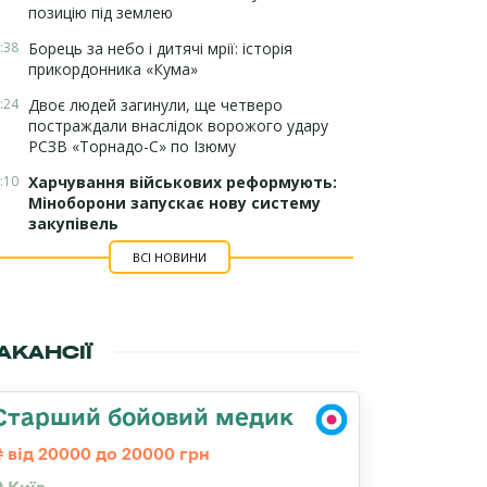
позицію під землею
:38
Борець за небо і дитячі мрії: історія
прикордонника «Кума»
:24
Двоє людей загинули, ще четверо
постраждали внаслідок ворожого удару
РСЗВ «Торнадо-С» по Ізюму
:10
Харчування військових реформують:
Міноборони запускає нову систему
закупівель
ВСІ НОВИНИ
АКАНСІЇ
Старший бойовий медик
від 20000 до 20000 грн