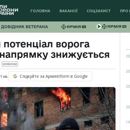
ГОЛОВНА
ВАКАНСІЇ
СОЦЗАХИСТ
ПРО 
ДОВІДНИК ВЕТЕРАНА
 потенціал ворога
 напрямку знижується
20
НОВИНИ
20
Слідкуйте за АрміяInform в Google
 1
хв.
20
20
19