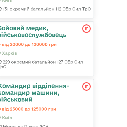
Київ
131 окремий батальйон 112 ОБр Сил ТрО
Бойовий медик,
військовослужбовець
від 20000 до 120000 грн
Харків
229 окремий батальйон 127 ОБр Сил
ТрО
Командир відділення-
командир машини,
військовий
від 25000 до 125000 грн
Київ
Морська Піхота ЗСУ