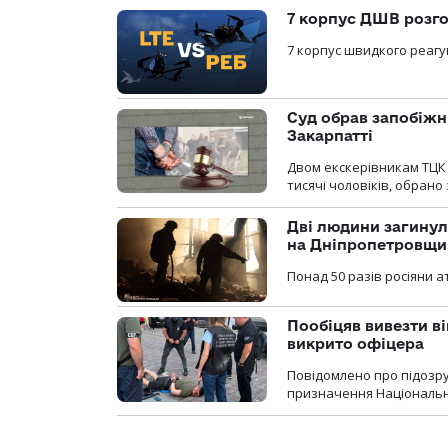
7 корпус ДШВ розго
7 корпус швидкого реагу
Суд обрав запобіжн
Закарпатті
Двом екскерівникам ТЦК 
тисячі чоловіків, обрано
Дві людини загинул
на Дніпропетровщи
Понад 50 разів росіяни 
Пообіцяв вивезти ві
викрито офіцера
Повідомлено про підозр
призначення Національної 