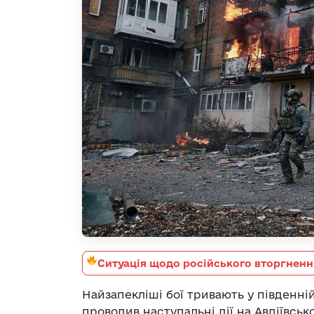
Ситуація щодо російського вторгненн
Найзапекліші бої тривають у південній
проводив наступальні дії на Авдіївс