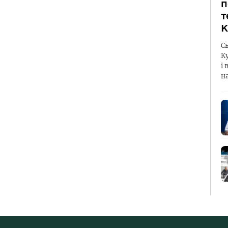
п
т
К
С
К
і 
н