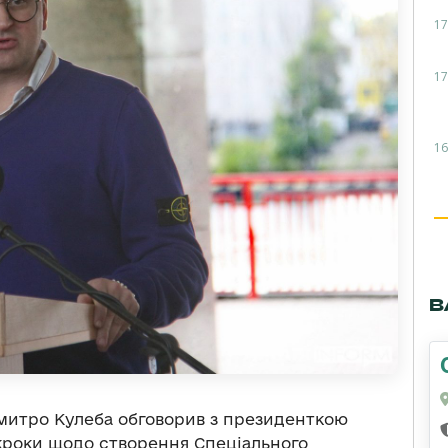
17
17
16
В
митро Кулеба обговорив з президенткою
роки щодо створення Спеціального