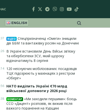
НАС
ENGLISH
:37
Спецпризначенці «Омеги» знищили
ВІДЕО
дві ББМ та вантажівку росіян на Донеччині
:26
В Україні встановили День Військ зв’язку
та кібербезпеки ЗСУ, який щороку
відзначатимуть 8 серпня
:14
120 неіснуючих мобілізованих: посадовців
ТЦК підозрюють у махінаціях з реєстром
«Оберіг»
:56
НАТО виділить Україні €70 млрд
військової допомоги у 2026 році
:38
«Ми заходили першими»: боєць
КОМЕНТАР
ССО «Дацент» розповів, як вижив після
важкого поранення на Курщині