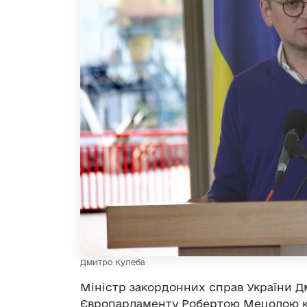
Дмитро Кулеба
Міністр закордонних справ України Д
Європарламенту Робертою Мецолою к