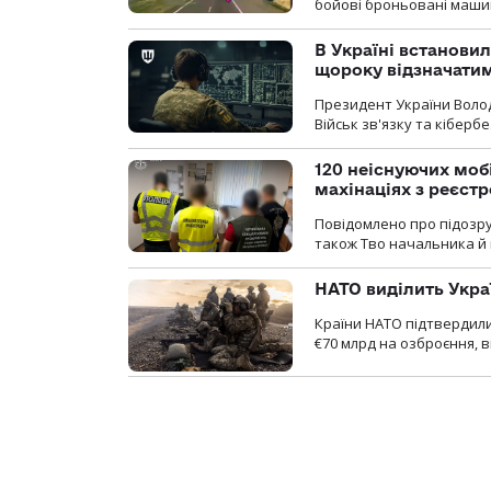
бойові броньовані машин
В Україні встановил
щороку відзначатим
Президент України Воло
Військ зв'язку та кіберб
120 неіснуючих моб
махінаціях з реєст
Повідомлено про підозру
також Тво начальника й 
НАТО виділить Укра
Країни НАТО підтвердили
€70 млрд на озброєння, в