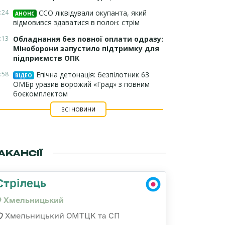
:24
ССО ліквідували окупанта, який
АНОНС
відмовився здаватися в полон: стрім
:13
Обладнання без повної оплати одразу:
Міноборони запустило підтримку для
підприємств ОПК
:58
Епічна детонація: безпілотник 63
ВІДЕО
ОМБр уразив ворожий «Град» з повним
боєкомплектом
ВСІ НОВИНИ
АКАНСІЇ
Стрілець
Хмельницький
Хмельницький ОМТЦК та СП