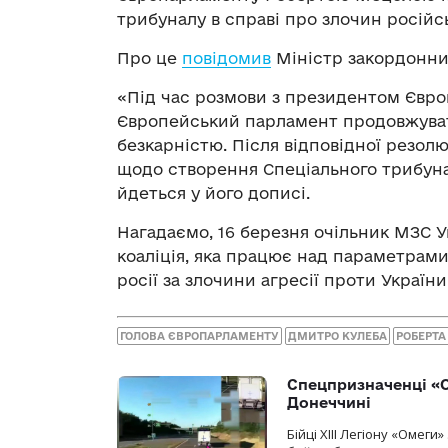
трибуналу в справі про злочин російсь
Про це
повідомив
Міністр закордонних
«Під час розмови з президентом Євр
Європейський парламент продовжуват
безкарністю. Після відповідної резо
щодо створення Спеціального трибуна
йдеться у його дописі.
Нагадаємо, 16 березня очільник МЗС 
коаліція, яка працює над параметрам
росії за злочини агресії проти України
ГОЛОВА ЄВРОПАРЛАМЕНТУ
ДМИТРО КУЛЕБА
РОБЕРТА
Спецпризначенці «О
Донеччині
Бійці ХІІІ Легіону «Омег