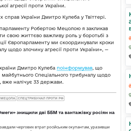
кої агресії проти України.
 справ України Дмитро Кулеба у Твіттері.
опарламенту Робертою Мецолою я закликав
и свою життєво важливу роль у боротьбі з
люції Європарламенту ми скоординували кроки
лу щодо злочину агресії проти України», —
України Дмитро Кулеба
поінформував
, що
и майбутнього Спеціального трибуналу щодо
, вже налічує 33 держави.
 МЕЦОЛА
СПЕЦТРИБУНАЛ ПРОТИ РФ
меги» знищили дві ББМ та вантажівку росіян на
и» завдали чергових втрат російським окупантам, уразивши