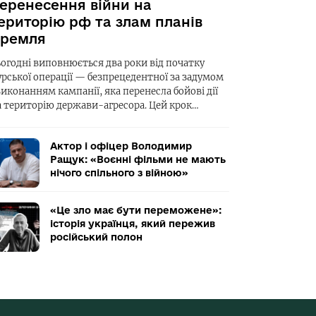
еренесення війни на
ериторію рф та злам планів
ремля
ьогодні виповнюється два роки від початку
урської операції — безпрецедентної за задумом
виконанням кампанії, яка перенесла бойові дії
а територію держави-агресора. Цей крок…
Актор і офіцер Володимир
Ращук: «Воєнні фільми не мають
нічого спільного з війною»
«Це зло має бути переможене»:
історія українця, який пережив
російський полон