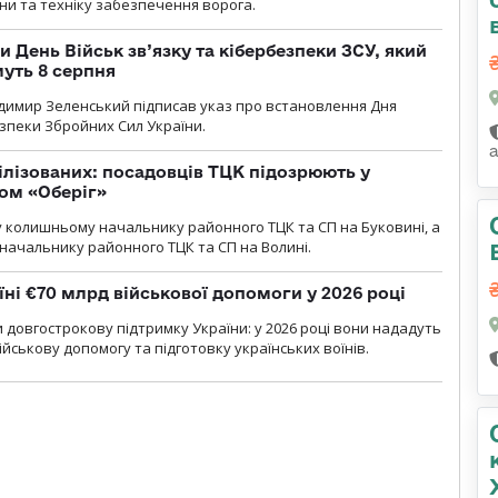
и та техніку забезпечення ворога.
и День Військ зв’язку та кібербезпеки ЗСУ, який
уть 8 серпня
димир Зеленський підписав указ про встановлення Дня
езпеки Збройних Сил України.
ілізованих: посадовців ТЦК підозрюють у
ром «Оберіг»
 колишньому начальнику районного ТЦК та СП на Буковині, а
начальнику районного ТЦК та СП на Волині.
їні €70 млрд військової допомоги у 2026 році
 довгострокову підтримку України: у 2026 році вони нададуть
ійськову допомогу та підготовку українських воїнів.