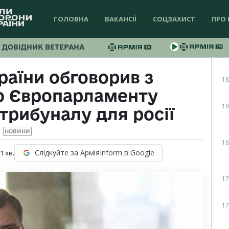
ГОЛОВНА
ВАКАНСІЇ
СОЦЗАХИСТ
ПРО 
ДОВІДНИК ВЕТЕРАНА
раїни обговорив з
18
ю Європарламенту
18
трибуналу для росії
НОВИНИ
18
Слідкуйте за АрміяInform в Google
 1
хв.
17
17