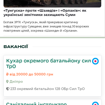
«Тунгуска» проти «Шахедів» і «Орланів»: як
українські зенітники захищають Суми
Екіпаж ЗРГК «Тунгуска», який прикриває критичну
інфраструктуру Сумщини, вже знищив понад 30 ворожих
повітряних цілей, зокрема «Шахеди» й «Орлани».
ВАКАНСІЇ
Кухар окремого батальйону сил
ТрО
від 20000 до 50000 грн
Дніпро
233 окремий батальйон 128 ОБр Сил ТрО
Санітарний інструктор