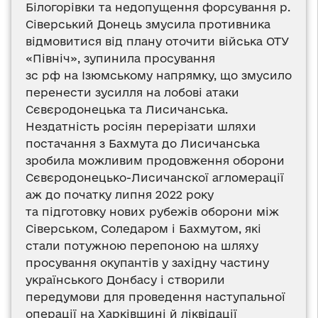
Білогорівки та недопущення форсування р.
Сіверський Донець змусила противника
відмовитися від плану оточити війська ОТУ
«Північ», зупинила просування
зс рф на Ізюмському напрямку, що змусило
перенести зусилля на лобові атаки
Сєвєродонецька та Лисичанська.
Нездатність росіян перерізати шляхи
постачання з Бахмута до Лисичанська
зробила можливим продовження оборони
Сєвєродонецько-Лисичанскої агломерації
аж до початку липня 2022 року
та підготовку нових рубежів оборони між
Сіверськом, Соледаром і Бахмутом, які
стали потужною перепоною на шляху
просування окупантів у західну частину
українського Донбасу і створили
передумови для проведення наступальної
операції на Харківщині й ліквідації