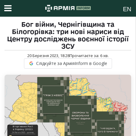
EN
Бог війни, Чернігівщина та
Білогорівка: три нові нариси від
Центру досліджень воєнної історії
ЗСУ
20 Березня 2023, 18:28
Прочитаєте за:
6
хв.
Слідкуйте за АрміяInform в Google