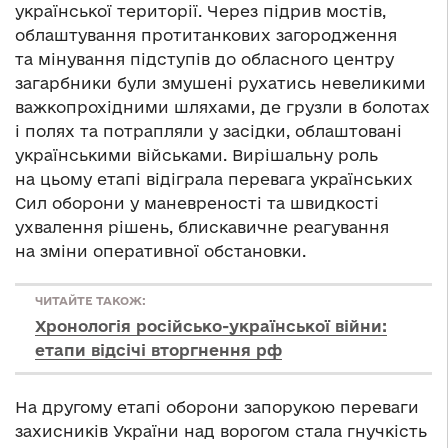
української території. Через підрив мостів,
облаштування протитанкових загородження
та мінування підступів до обласного центру
загарбники були змушені рухатись невеликими
важкопрохідними шляхами, де грузли в болотах
і полях та потрапляли у засідки, облаштовані
українськими військами. Вирішальну роль
на цьому етапі відіграла перевага українських
Сил оборони у маневреності та швидкості
ухвалення рішень, блискавичне реагування
на зміни оперативної обстановки.
ЧИТАЙТЕ ТАКОЖ:
Хронологія російсько-української війни:
етапи відсічі вторгнення рф
На другому етапі оборони запорукою переваги
захисників України над ворогом стала гнучкість