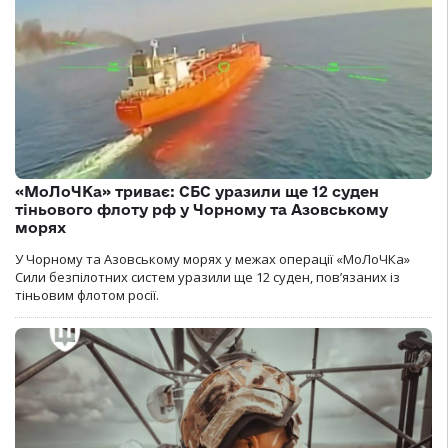
«МоЛоЧКа» триває: СБС уразили ще 12 суден
тіньового флоту рф у Чорному та Азовському
морях
У Чорному та Азовському морях у межах операції «МоЛоЧКа»
Сили безпілотних систем уразили ще 12 суден, пов’язаних із
тіньовим флотом росії.