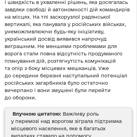
і швидкість в ухваленні рішень, яка досягалась
завдяки свободі й автономності дій командирів
на місцях. На тлі заскорузлої радянської
вертикалі, яка панувала у російських військах,
унеможливлюючи будь-яку ініціативу,
український досвід виявився напрочуд
виграшним. Не меншими проблемами для
ворога стали повна відсутність продуманого
планування дій, розтягнутість комунікацій
та опір з боку місцевих мешканців. Уже
до середини березня наступальний потенціал
російських загарбників було остаточно
вичерпано і вони змушені були перейти
до оборони.
Влучною цитатою:
Важливу роль
у перемозі над ворогом зіграла підтримка
місцевого населення, яке в багатьох
випадках ставало на допомогу