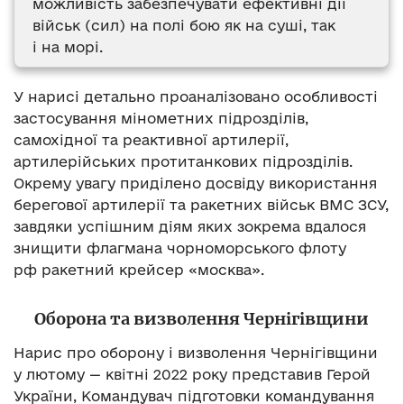
можливість забезпечувати ефективні дії
військ (сил) на полі бою як на суші, так
і на морі.
У нарисі детально проаналізовано особливості
застосування мінометних підрозділів,
самохідної та реактивної артилерії,
артилерійських протитанкових підрозділів.
Окрему увагу приділено досвіду використання
берегової артилерії та ракетних військ ВМС ЗСУ,
завдяки успішним діям яких зокрема вдалося
знищити флагмана чорноморського флоту
рф ракетний крейсер «москва».
Оборона та визволення Чернігівщини
Нарис про оборону і визволення Чернігівщини
у лютому — квітні 2022 року представив Герой
України, Командувач підготовки командування