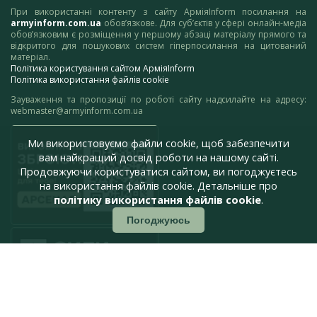
При використанні контенту з сайту АрміяInform посилання на
armyinform.com.ua
обов’язкове. Для суб’єктів у сфері онлайн-медіа
обов’язковим є розміщення у першому абзаці матеріалу прямого та
відкритого для пошукових систем гіперпосилання на цитований
матеріал.
Політика користування сайтом АрміяInform
Політика використання файлів cookie
Зауваження та пропозиції по роботі сайту надсилайте на адресу:
webmaster@armyinform.com.ua
Ми використовуємо файли cookie, щоб забезпечити
вам найкращий досвід роботи на нашому сайті.
Продовжуючи користуватися сайтом, ви погоджуєтесь
на використання файлів cookie. Детальніше про
політику використання файлів cookie
.
Погоджуюсь