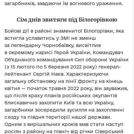
загарбників, завдаючи їм вогневого ураження.
Сім днів звитяги під Білогорівкою
Бойові дії в районі знаменитої Білогорівки, яка
встигла уславитись у ЗМІ не зменш
за легендарну Чорнобаївку, висвітлив
в окремому нарисі Герой України, Командувач
Об’єднаного командування Сил оборони України
(з 15 лютого по 5 березня 2022 року) генерал-
лейтенант Сергій Наєв. Характеризуючи
загальну обстановку на лінії фронту на кінець
квітня — початок травня 2022 року, він зауважив,
що після краху планів російських окупантів
блискавично захопити Київ та всю Україну,
загарбники зосередили зусилля на захопленні
сходу та півдня території нашої держави.
Одним з вирішальних кроків мав стати наступ
росіян з району на північ від річки Сіверський