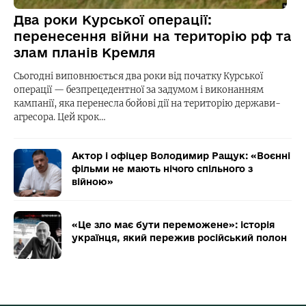
Два роки Курської операції:
перенесення війни на територію рф та
злам планів Кремля
Сьогодні виповнюється два роки від початку Курської
операції — безпрецедентної за задумом і виконанням
кампанії, яка перенесла бойові дії на територію держави-
агресора. Цей крок…
Актор і офіцер Володимир Ращук: «Воєнні
фільми не мають нічого спільного з
війною»
«Це зло має бути переможене»: історія
українця, який пережив російський полон