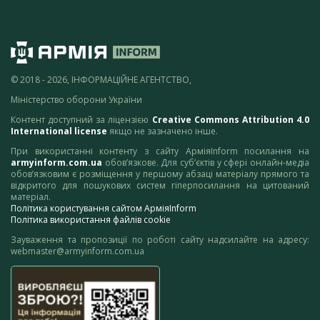
© 2018 - 2026, ІНФОРМАЦІЙНЕ АГЕНТСТВО,
Міністерство оборони України
Контент доступний за ліцензією
Creative Commons Attribution 4.0
International license
якщо не зазначено інше.
При використанні контенту з сайту АрміяInform посилання на
armyinform.com.ua
обов’язкове. Для суб’єктів у сфері онлайн-медіа
обов’язковим є розміщення у першому абзаці матеріалу прямого та
відкритого для пошукових систем гіперпосилання на цитований
матеріал.
Політика користування сайтом АрміяInform
Політика використання файлів cookie
Зауваження та пропозиції по роботі сайту надсилайте на адресу:
webmaster@armyinform.com.ua