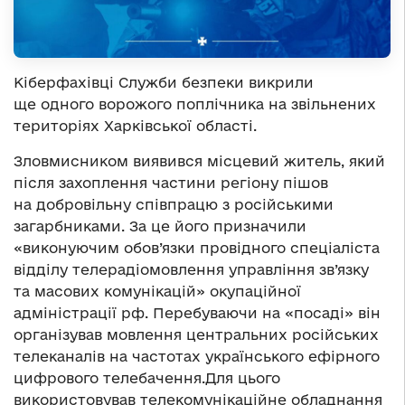
Кіберфахівці Служби безпеки викрили
ще одного ворожого поплічника на звільнених
територіях Харківської області.
Зловмисником виявився місцевий житель, який
після захоплення частини регіону пішов
на добровільну співпрацю з російськими
загарбниками. За це його призначили
«виконуючим обов’язки провідного спеціаліста
відділу телерадіомовлення управління зв’язку
та масових комунікацій» окупаційної
адміністрації рф. Перебуваючи на «посаді» він
організував мовлення центральних російських
телеканалів на частотах українського ефірного
цифрового телебачення.Для цього
використовував телекомунікаційне обладнання