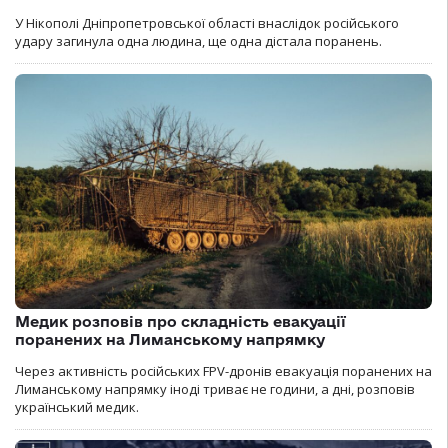
У Нікополі Дніпропетровської області внаслідок російського
удару загинула одна людина, ще одна дістала поранень.
Медик розповів про складність евакуації
поранених на Лиманському напрямку
Через активність російських FPV-дронів евакуація поранених на
Лиманському напрямку іноді триває не години, а дні, розповів
український медик.