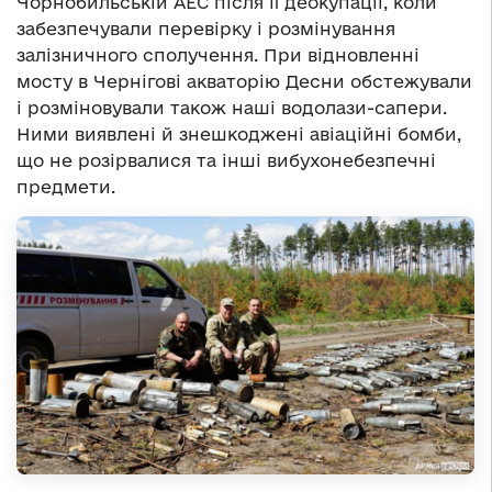
Чорнобильській АЕС після її деокупації, коли
забезпечували перевірку і розмінування
залізничного сполучення. При відновленні
мосту в Чернігові акваторію Десни обстежували
і розміновували також наші водолази-сапери.
Ними виявлені й знешкоджені авіаційні бомби,
що не розірвалися та інші вибухонебезпечні
предмети.