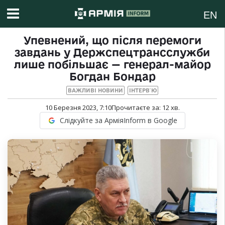
EN
Упевнений, що після перемоги
завдань у Держспецтрансслужби
лише побільшає — генерал-майор
Богдан Бондар
ВАЖЛИВІ НОВИНИ
ІНТЕРВ`Ю
10 Березня 2023, 7:10
Прочитаєте за:
12
хв.
Слідкуйте за АрміяInform в Google