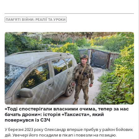
ПАМ’ЯТІ ВІЙНИ: РЕАЛІЇ ТА УРОКИ
«Тоді спостерігали власними очима, тепер за нас
бачать дрони»: історія «Таксиста», який
повернувся із СЗЧ
У березні 2023 року Олександр вперше прибув у район бойових
дій. Увечері його посадили в пікап і повезли на позицію.