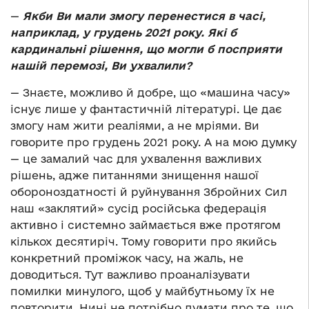
—
Якби Ви мали змогу перенестися в часі,
наприклад, у грудень 2021 року. Які б
кардинальні рішення, що могли б посприяти
нашій перемозі, Ви ухвалили?
—
Знаєте, можливо й добре, що «машина часу»
існує лише у фантастичній літературі. Це дає
змогу нам жити реаліями, а не мріями. Ви
говорите про грудень 2021 року. А на мою думку
—
це замалий час для ухвалення важливих
рішень, адже питаннями знищення нашої
обороноздатності й руйнування Збройних Сил
наш «заклятий» сусід російська федерація
активно і системно займається вже протягом
кількох десятиріч. Тому говорити про якийсь
конкретний проміжок часу, на жаль, не
доводиться. Тут важливо проаналізувати
помилки минулого, щоб у майбутньому їх не
повторити. Нині не потрібно думати про те, що