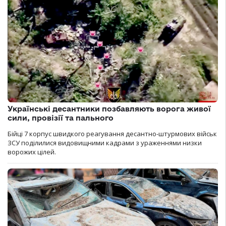
Українські десантники позбавляють ворога живої
сили, провізії та пального
Бійці 7 корпус швидкого реагування десантно-штурмових військ
ЗСУ поділилися видовищними кадрами з ураженнями низки
ворожих цілей.