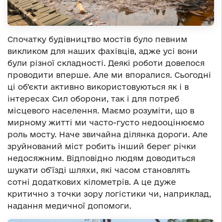
Спочатку будівництво мостів було певним
викликом для наших фахівців, адже усі вони
були різної складності. Деякі роботи довелося
проводити вперше. Але ми впоралися. Сьогодні
ці об’єкти активно використовуються як і в
інтересах Сил оборони, так і для потреб
місцевого населення. Маємо розуміти, що в
мирному житті ми часто-густо недооцінюємо
роль мосту. Наче звичайна ділянка дороги. Але
зруйнований міст робить інший берег річки
недосяжним. Відповідно людям доводиться
шукати об’їзді шляхи, які часом становлять
сотні додаткових кілометрів. А це дуже
критично з точки зору логістики чи, наприклад,
надання медичної допомоги.