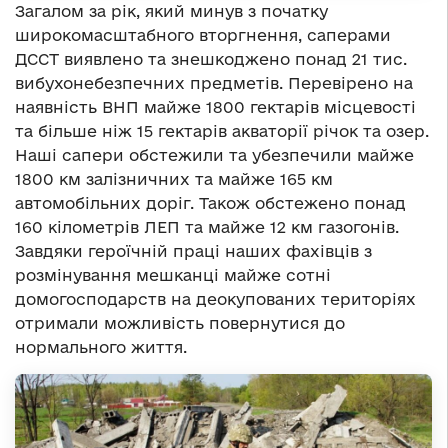
Загалом за рік, який минув з початку
широкомасштабного вторгнення, саперами
ДССТ виявлено та знешкоджено понад 21 тис.
вибухонебезпечних предметів. Перевірено на
наявність ВНП майже 1800 гектарів місцевості
та більше ніж 15 гектарів акваторії річок та озер.
Наші сапери обстежили та убезпечили майже
1800 км залізничних та майже 165 км
автомобільних доріг. Також обстежено понад
160 кілометрів ЛЕП та майже 12 км газогонів.
Завдяки героїчній праці наших фахівців з
розмінування мешканці майже сотні
домогосподарств на деокупованих територіях
отримали можливість повернутися до
нормального життя.