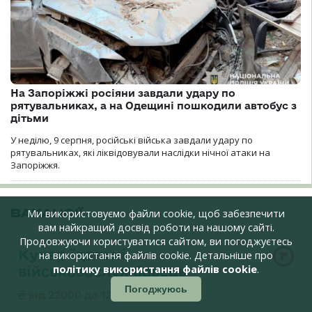
На Запоріжжі росіяни завдали удару по
рятувальниках, а на Одещині пошкодили автобус з
дітьми
У неділю, 9 серпня, російські війська завдали удару по
рятувальниках, які ліквідовували наслідки нічної атаки на
Запоріжжя.
ВАКАНСІЇ
Ми використовуємо файли cookie, щоб забезпечити
вам найкращий досвід роботи на нашому сайті.
Продовжуючи користуватися сайтом, ви погоджуєтесь
Кухар їдальні,
на використання файлів cookie. Детальніше про
військовослужбовець
політику використання файлів cookie
.
Погоджуюсь
від 22000 до 122000 грн