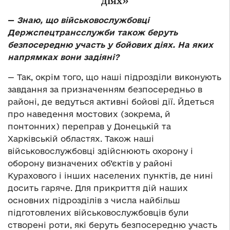
діях»
—
Знаю, що військовослужбовці
Держспецтрансслужби також беруть
безпосередню участь у бойових діях. На яких
напрямках вони задіяні?
—
Так, окрім того, що наші підрозділи виконують
завдання за призначенням безпосередньо в
районі, де ведуться активні бойові дії. Йдеться
про наведення мостових (зокрема, й
понтонних) переправ у Донецькій та
Харківській областях. Також наші
військовослужбовці здійснюють охорону і
оборону визначених об’єктів у районі
Курахового і інших населених пунктів, де нині
досить гаряче. Для прикриття дій наших
основних підрозділів з числа найбільш
підготовлених військовослужбовців були
створені роти, які беруть безпосередню участь