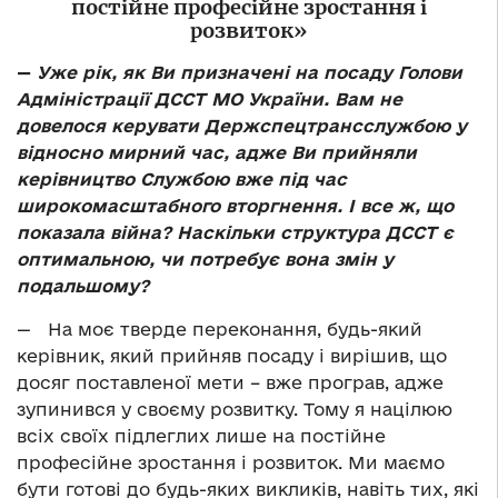
постійне професійне зростання і
розвиток»
—
Уже рік, як Ви призначені на посаду Голови
Адміністрації ДССТ МО України. Вам не
довелося керувати Держспецтрансслужбою у
відносно мирний час, адже Ви прийняли
керівництво Службою вже під час
широкомасштабного вторгнення. І все ж, що
показала війна? Наскільки структура ДССТ є
оптимальною, чи потребує вона змін у
подальшому?
—
На моє тверде переконання, будь-який
керівник, який прийняв посаду і вирішив, що
досяг поставленої мети – вже програв, адже
зупинився у своєму розвитку. Тому я націлюю
всіх своїх підлеглих лише на постійне
професійне зростання і розвиток. Ми маємо
бути готові до будь-яких викликів, навіть тих, які