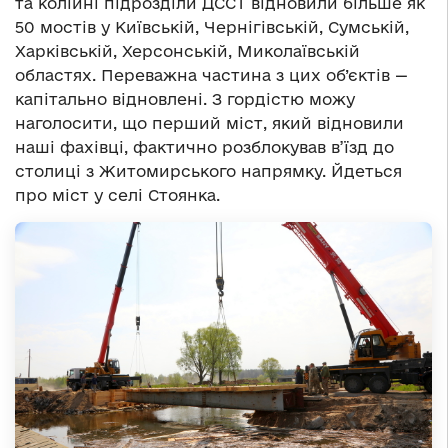
та колійні підрозділи ДССТ відновили більше як
50 мостів у Київській, Чернігівській, Сумській,
Харківській, Херсонській, Миколаївській
областях. Переважна частина з цих об’єктів
—
капітально відновлені. З гордістю можу
наголосити, що перший міст, який відновили
наші фахівці, фактично розблокував в’їзд до
столиці з Житомирського напрямку. Йдеться
про міст у селі Стоянка.