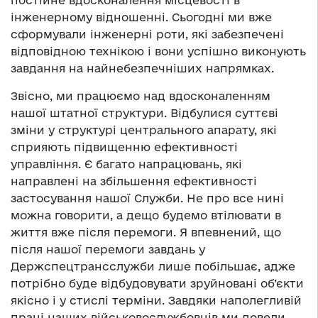
постійне вдосконалення місцевості в
інженерному відношенні. Сьогодні ми вже
сформували інженерні роти, які забезпечені
відповідною технікою і вони успішно виконують
завдання на найнебезпечніших напрямках.
Звісно, ми працюємо над вдосконаленням
нашої штатної структури. Відбулися суттєві
зміни у структурі центрального апарату, які
сприяють підвищенню ефективності
управління. Є багато напрацювань, які
направлені на збільшення ефективності
застосування нашої Служби. Не про все нині
можна говорити, а дещо будемо втілювати в
життя вже після перемоги. Я впевнений, що
після нашої перемоги завдань у
Держспецтрансслужби лише побільшає, адже
потрібно буде відбудовувати зруйновані об’єкти
якісно і у стислі терміни. Завдяки наполегливій
праці наших військовослужбовців ми довели,