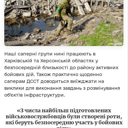
Наші саперні групи нині працюють в
Харківській та Херсонській областях у
безпосередній близькості до району активних
бойових дій. Також практично щоденно
саперам ДССТ доводиться виїжджати на
виклики для виконання завдань з розмінування
об’єктів інфраструктури.
«З числа найбільш підготовлених
військовослужбовців були створені роти,
які беруть безпосередню участь у бойових