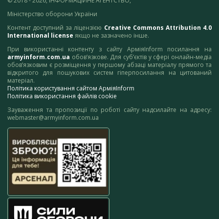
© 2018 - 2026, ІНФОРМАЦІЙНЕ АГЕНТСТВО,
Міністерство оборони України
Контент доступний за ліцензією
Creative Commons Attribution 4.0
International license
якщо не зазначено інше.
При використанні контенту з сайту АрміяInform посилання на
armyinform.com.ua
обов’язкове. Для суб’єктів у сфері онлайн-медіа
обов’язковим є розміщення у першому абзаці матеріалу прямого та
відкритого для пошукових систем гіперпосилання на цитований
матеріал.
Політика користування сайтом АрміяInform
Політика використання файлів cookie
Зауваження та пропозиції по роботі сайту надсилайте на адресу:
webmaster@armyinform.com.ua