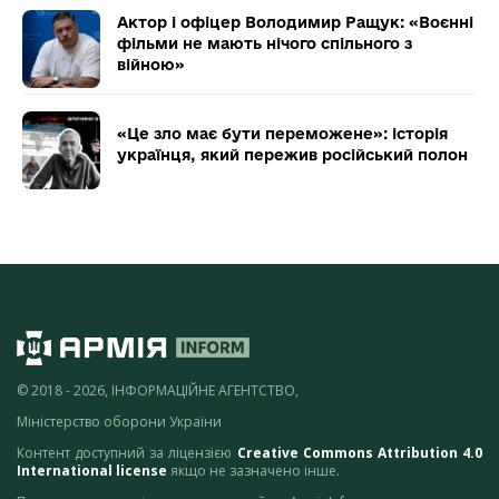
Актор і офіцер Володимир Ращук: «Воєнні
фільми не мають нічого спільного з
війною»
«Це зло має бути переможене»: історія
українця, який пережив російський полон
© 2018 - 2026, ІНФОРМАЦІЙНЕ АГЕНТСТВО,
Міністерство оборони України
Контент доступний за ліцензією
Creative Commons Attribution 4.0
International license
якщо не зазначено інше.