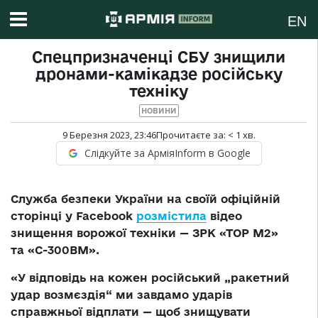
EN
Спецпризначенці СБУ знищили
дронами-камікадзе російську
техніку
НОВИНИ
9 Березня 2023, 23:46
Прочитаєте за:
< 1
хв.
Слідкуйте за АрміяInform в Google
Служба безпеки України на своїй офіційній
сторінці у Facebook
розмістила
відео
знищення ворожої техніки — ЗРК «ТОР М2»
та «С-300ВМ».
«У відповідь на кожен російський „ракетний
удар возмєздія“ ми завдамо ударів
справжньої відплати — щоб знищувати