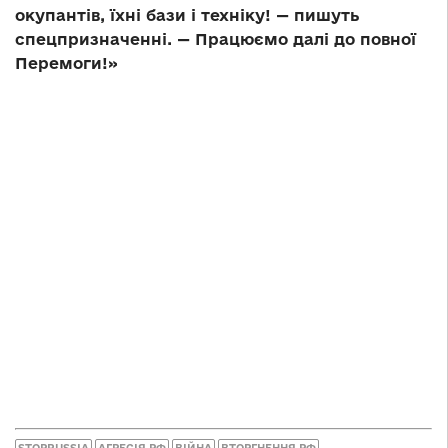
окупантів, їхні бази і техніку! — пишуть
спецпризначенні. — Працюємо далі до повної
Перемоги!»
STOPRUSSIA
АГРЕСІЯ РФ
ВІЙНА
ВТОРГНЕННЯ РФ