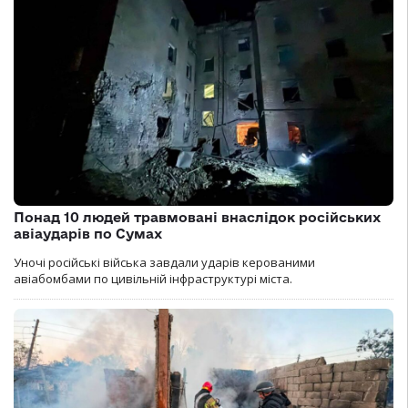
Понад 10 людей травмовані внаслідок російських
авіаударів по Сумах
Уночі російські війська завдали ударів керованими
авіабомбами по цивільній інфраструктурі міста.