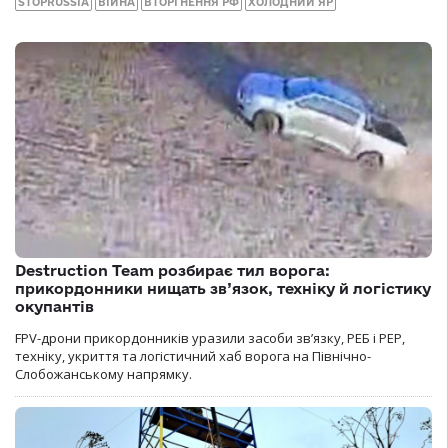
STOPRUSSIA
ВІЙНА
ВТОРГНЕННЯ РФ
ХОЛОДНИЙ ЯР
Destruction Team розбирає тил ворога:
прикордонники нищать зв’язок, техніку й логістику
окупантів
FPV-дрони прикордонників уразили засоби зв’язку, РЕБ і РЕР,
техніку, укриття та логістичний хаб ворога на Північно-
Слобожанському напрямку.