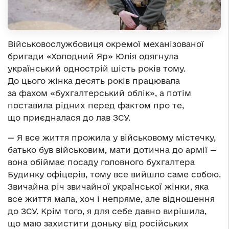
Військовослужбовиця окремої механізованої
бригади «Холодний Яр» Юлія одягнула
український однострій шість років тому.
До цього жінка десять років працювала
за фахом «бухгалтерський облік», а потім
поставила рідних перед фактом про те,
що приєдналася до лав ЗСУ.
— Я все життя прожила у військовому містечку,
батько був військовим, мати дотична до армії —
вона обіймає посаду головного бухгалтера
Будинку офіцерів, тому все вийшло саме собою.
Звичайна річ звичайної української жінки, яка
все життя мала, хоч і непряме, але відношення
до ЗСУ. Крім того, я для себе давно вирішила,
що маю захистити доньку від російських