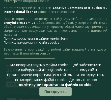
Міністерство оборони України
Контент доступний за ліцензією
Creative Commons Attribution 4.0
International license
якщо не зазначено інше.
При використанні контенту з сайту АрміяInform посилання на
armyinform.com.ua
обов’язкове. Для суб’єктів у сфері онлайн-медіа
обов’язковим є розміщення у першому абзаці матеріалу прямого та
відкритого для пошукових систем гіперпосилання на цитований
матеріал.
Політика користування сайтом АрміяInform
Політика використання файлів cookie
Зауваження та пропозиції по роботі сайту надсилайте на адресу:
webmaster@armyinform.com.ua
Ми використовуємо файли cookie, щоб забезпечити
вам найкращий досвід роботи на нашому сайті.
Продовжуючи користуватися сайтом, ви погоджуєтесь
на використання файлів cookie. Детальніше про
політику використання файлів cookie
.
Погоджуюсь