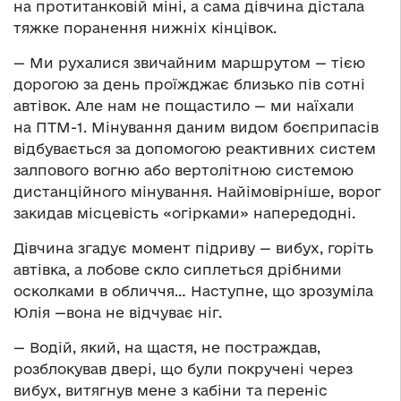
на протитанковій міні, а сама дівчина дістала
тяжке поранення нижніх кінцівок.
— Ми рухалися звичайним маршрутом — тією
дорогою за день проїжджає близько пів сотні
автівок. Але нам не пощастило — ми наїхали
на ПТМ-1. Мінування даним видом боєприпасів
відбувається за допомогою реактивних систем
залпового вогню або вертолітною системою
дистанційного мінування. Найімовірніше, ворог
закидав місцевість «огірками» напередодні.
Дівчина згадує момент підриву — вибух, горіть
автівка, а лобове скло сиплеться дрібними
осколками в обличчя… Наступне, що зрозуміла
Юлія —вона не відчуває ніг.
— Водій, який, на щастя, не постраждав,
розблокував двері, що були покручені через
вибух, витягнув мене з кабіни та переніс