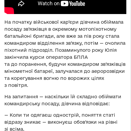
На початку військової кар’єри дівчина обіймала
посаду зв’язківця в окремому мотопіхотному
батальйоні бригади, але вже за пів року стала
командиром відділення зв’язку, потім — очолила
піхотний підрозділ. Позаминулого року Юлія
закінчила курси оператора БПЛА
та до поранення, будучи командиром зв’язківців
мінометної батареї, залучалася до аеророзвідки
та корегування вогню по ворожих цілях
з повітря.
На запитання — наскільки їй складно обіймати
командирську посаду, дівчина відповідає:
— Коли ти одягаєш однострій, поняття статі
відразу зникає — виконуєш обов’язки на рівні
зі всіма.