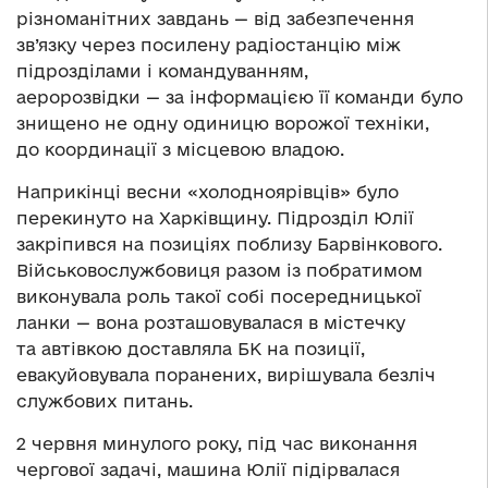
різноманітних завдань — від забезпечення
зв’язку через посилену радіостанцію між
підрозділами і командуванням,
аеророзвідки —
за інформацією її команди було
знищено не одну одиницю ворожої техніки,
до координації з місцевою владою.
Наприкінці весни «холодноярівців» було
перекинуто на Харківщину. Підрозділ Юлії
закріпився на позиціях поблизу Барвінкового.
Військовослужбовиця разом із побратимом
виконувала роль такої собі посередницької
ланки — вона розташовувалася в містечку
та автівкою доставляла БК на позиції,
евакуйовувала поранених, вирішувала безліч
службових питань.
2 червня минулого року, під час виконання
чергової задачі, машина Юлії підірвалася