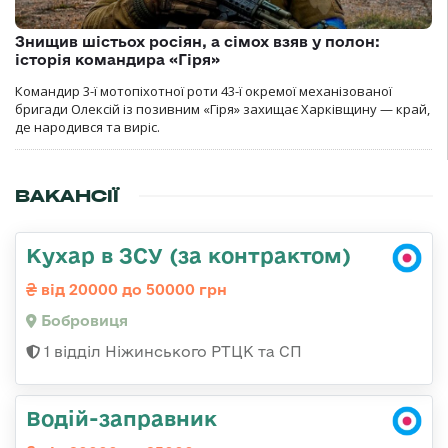
Знищив шістьох росіян, а сімох взяв у полон:
історія командира «Гіря»
Командир 3-ї мотопіхотної роти 43-ї окремої механізованої
бригади Олексій із позивним «Гіря» захищає Харківщину — край,
де народився та виріс.
ВАКАНСІЇ
Кухар в ЗСУ (за контрактом)
від 20000 до 50000 грн
Бобровиця
1 відділ Ніжинського РТЦК та СП
Водій-заправник