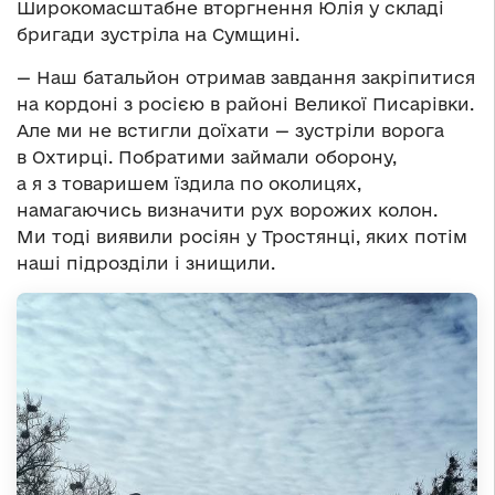
Широкомасштабне вторгнення Юлія у складі
бригади зустріла на Сумщині.
— Наш батальйон отримав завдання закріпитися
на кордоні з росією в районі Великої Писарівки.
Але ми не встигли доїхати — зустріли ворога
в Охтирці. Побратими займали оборону,
а я з товаришем їздила по околицях,
намагаючись визначити рух ворожих колон.
Ми тоді виявили росіян у Тростянці, яких потім
наші підрозділи і знищили.