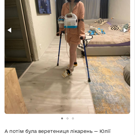
А потім була веретениця лікарень — Юлії