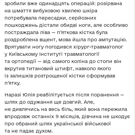
зробили вже одинадцять операцій: розірвана
на шмаття вибуховою хвилею шкіра
потребувала пересадки, серйозних
пошкоджень дістали обидві ноги, але особливо
постраждала ліва — п’яткова кістка була
роздроблена вщент, мова йшла про ампутацію.
Врятувати ногу погодився хірург-травматолог
у Київському Інституті травматології
та ортопедії — від самого коліна до стопи він
вкрутив титановий штифт, навколо якого
із залишків розтрощеної кістки сформував
п’ятку.
Наразі Юлія реабілітується після поранення —
шлях до одужання ще довгий. Але,
не дивлячись на весь біль, який вона пережила
впродовж останніх 9 місяців, дівчина не шкодує
про обраний шлях української військової
та не падає духом.