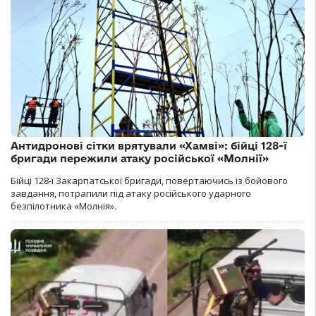
Антидронові сітки врятували «Хамві»: бійці 128-ї
бригади пережили атаку російської «Молнії»
Бійці 128-ї Закарпатської бригади, повертаючись із бойового
завдання, потрапили під атаку російського ударного
безпілотника «Молнія».