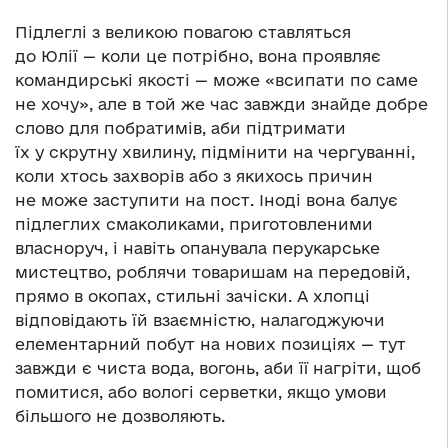
Підлеглі з великою повагою ставляться
до Юлії — коли це потрібно, вона проявляє
командирські якості — може «всипати по саме
не хочу», але в той же час завжди знайде добре
слово для побратимів, аби підтримати
їх у скрутну хвилину, підмінити на чергуванні,
коли хтось захворів або з якихось причин
не може заступити на пост. Іноді вона балує
підлеглих смаколиками, приготовленими
власноруч, і навіть опанувала перукарське
мистецтво, роблячи товаришам на передовій,
прямо в окопах, стильні зачіски. А хлопці
відповідають їй взаємністю, налагоджуючи
елементарний побут на нових позиціях — тут
завжди є чиста вода, вогонь, аби її нагріти, щоб
помитися, або вологі серветки, якщо умови
більшого не дозволяють.