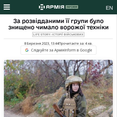
EN
За розвідданими її групи було
знищено чимало ворожої техніки
LIFE STORY: ІСТОРІЇ ВІЙСЬКОВИХ
8 Березня 2023, 13:44
Прочитаєте за:
4
хв.
Слідкуйте за АрміяInform в Google