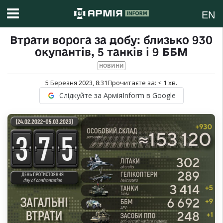
EN
Втрати ворога за добу: близько 930
окупантів, 5 танків і 9 ББМ
НОВИНИ
5 Березня 2023, 8:31
Прочитаєте за:
< 1
хв.
Слідкуйте за АрміяInform в Google