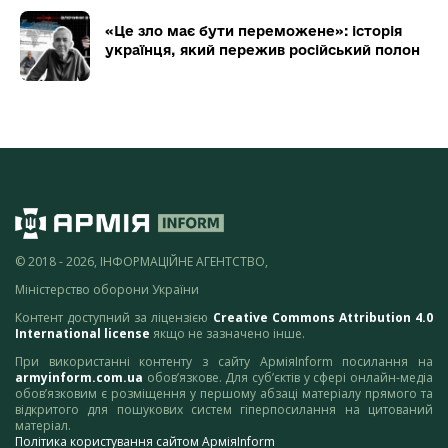
«Це зло має бути переможене»: історія
українця, який пережив російський полон
© 2018 - 2026, ІНФОРМАЦІЙНЕ АГЕНТСТВО,
Міністерство оборони України
Контент доступний за ліцензією
Creative Commons Attribution 4.0
International license
якщо не зазначено інше.
При використанні контенту з сайту АрміяInform посилання на
armyinform.com.ua
обов’язкове. Для суб’єктів у сфері онлайн-медіа
обов’язковим є розміщення у першому абзаці матеріалу прямого та
відкритого для пошукових систем гіперпосилання на цитований
матеріал.
Політика користування сайтом АрміяInform