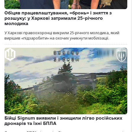
Обіцяв працевлаштування, «бронь» і зняття з
розшуку: у Харкові затримали 25-річного
молодика
У Харкові правоохоронці викрили 25-річного молодика, який
вирішив «підзаробити» на охочих уникнути мобілізації.
Бійці Signum виявили і знищили лігво російських
дронарів та їхні БПЛА