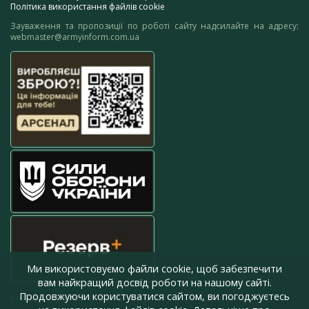
Політика використання файлів cookie
Зауваження та пропозиції по роботі сайту надсилайте на адресу:
webmaster@armyinform.com.ua
Ми використовуємо файли cookie, щоб забезпечити
вам найкращий досвід роботи на нашому сайті.
Продовжуючи користуватися сайтом, ви погоджуєтесь
press@armyinform.com.ua