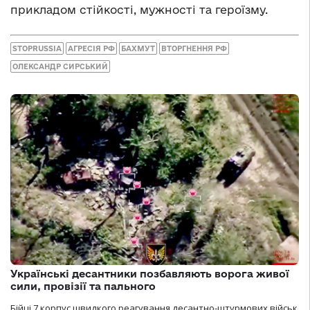
прикладом стійкості, мужності та героїзму.
STOPRUSSIA
АГРЕСІЯ РФ
БАХМУТ
ВТОРГНЕННЯ РФ
ОЛЕКСАНДР СИРСЬКИЙ
Українські десантники позбавляють ворога живої
сили, провізії та пального
Бійці 7 корпус швидкого реагування десантно-штурмових військ