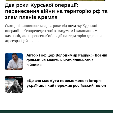
Два роки Курської операції:
перенесення війни на територію рф та
злам планів Кремля
Сьогодні виповнюється два роки від початку Курської
операції — безпрецедентної за задумом і виконанням
кампанії, яка перенесла бойові дії на територію держави-
агресора. Цей крок…
Актор і офіцер Володимир Ращук: «Воєнні
фільми не мають нічого спільного з
війною»
«Це зло має бути переможене»: історія
українця, який пережив російський полон