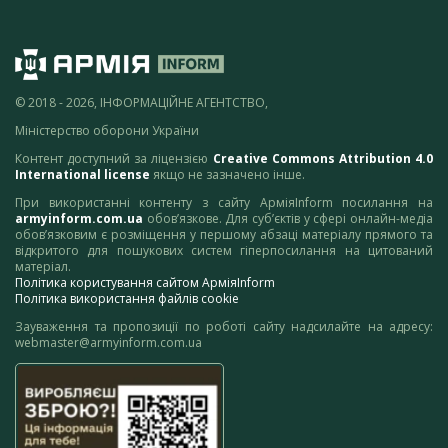
© 2018 - 2026, ІНФОРМАЦІЙНЕ АГЕНТСТВО,
Міністерство оборони України
Контент доступний за ліцензією
Creative Commons Attribution 4.0
International license
якщо не зазначено інше.
При використанні контенту з сайту АрміяInform посилання на
armyinform.com.ua
обов’язкове. Для суб’єктів у сфері онлайн-медіа
обов’язковим є розміщення у першому абзаці матеріалу прямого та
відкритого для пошукових систем гіперпосилання на цитований
матеріал.
Політика користування сайтом АрміяInform
Політика використання файлів cookie
Зауваження та пропозиції по роботі сайту надсилайте на адресу:
webmaster@armyinform.com.ua