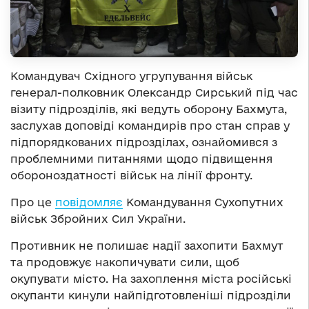
Командувач Східного угрупування військ
генерал-полковник Олександр Сирський під час
візиту підрозділів, які ведуть оборону Бахмута,
заслухав доповіді командирів про стан справ у
підпорядкованих підрозділах, ознайомився з
проблемними питаннями щодо підвищення
обороноздатності військ на лінії фронту.
Про це
повідомляє
Командування Сухопутних
військ Збройних Сил України.
Противник не полишає надії захопити Бахмут
та продовжує накопичувати сили, щоб
окупувати місто. На захоплення міста російські
окупанти кинули найпідготовленіші підрозділи