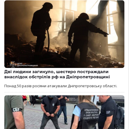
Дві людини загинуло, шестеро постраждали
внаслідок обстрілів рф на Дніпропетровщині
Понад 50 разів росіяни атакували Дніпропетровську області.