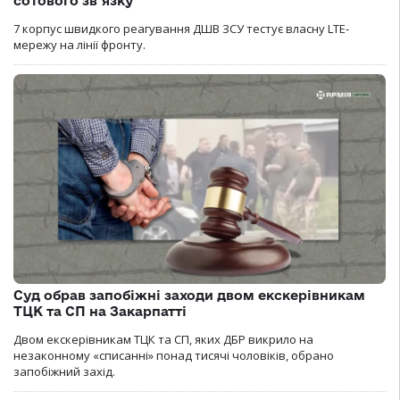
сотового зв’язку
7 корпус швидкого реагування ДШВ ЗСУ тестує власну LTE-
мережу на лінії фронту.
Суд обрав запобіжні заходи двом екскерівникам
ТЦК та СП на Закарпатті
Двом екскерівникам ТЦК та СП, яких ДБР викрило на
незаконному «списанні» понад тисячі чоловіків, обрано
запобіжний захід.