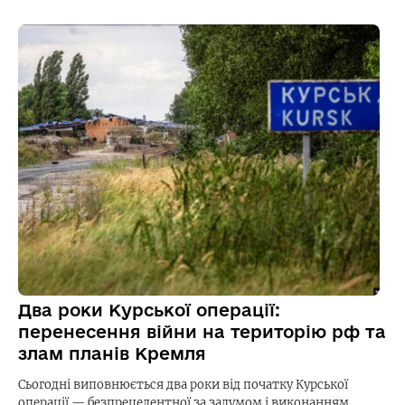
Два роки Курської операції:
перенесення війни на територію рф та
злам планів Кремля
Сьогодні виповнюється два роки від початку Курської
операції — безпрецедентної за задумом і виконанням