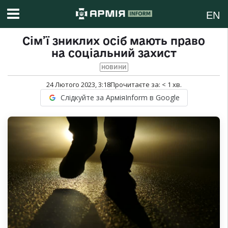
EN
Сім’ї зниклих осіб мають право
на соціальний захист
НОВИНИ
24 Лютого 2023, 3:18
Прочитаєте за:
< 1
хв.
Слідкуйте за АрміяInform в Google