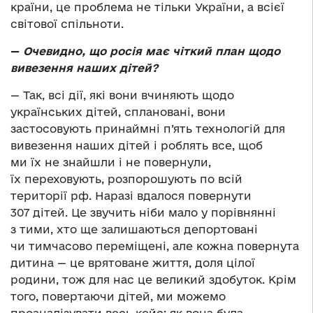
країни, це проблема не тільки України, а всієї
світової спільноти.
—
Очевидно, що росія має чіткий план щодо
вивезення наших дітей?
— Так, всі дії, які вони вчиняють щодо
українських дітей, сплановані, вони
застосовують принаймні п’ять технологій для
вивезення наших дітей і роблять все, щоб
ми їх не знайшли і не повернули,
їх переховують, розпорошують по всій
території рф. Наразі вдалося повернути
307 дітей. Це звучить ніби мало у порівнянні
з тими, хто ще залишаються депортовані
чи тимчасово переміщені, але кожна повернута
дитина — це врятоване життя, доля цілої
родини, тож для нас це великий здобуток. Крім
того, повертаючи дітей, ми можемо
проаналізувати весь кейс: як вона була