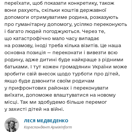
переїхати, щоб показати конкретику, також
вони рахують, скільки коштів державної
допомоги отримуватиме родина, розказують
про гуманітарну допомогу, усіляко переконують
і багато людей погоджуються. Через те,
що катастрофічно мало часу випадає
на розмову, іноді треба кілька візитів. Це наша
основна позиція — переконати і вивезти всю
родину, адже дитині буде найкраще з рідними
батьками. І тут кожен громадянин України може
зробити свій внесок щодо турботи про дітей,
якщо буде дзвонити своїм родичам
у прифронтових районах і переконувати
виїхати, допоможе влаштуватися на новому
місці. Так ми здобудемо більше перемог
у захисті дітей на війні.
ЛЕСЯ МЕДВЕДЕНКО
Кореспондент АрміяInform