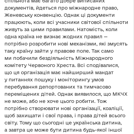
спільнота має багато добре виписаних
документів, йдеться про міжнародне право,
Женевську конвенцію. Однак ці документи
працюють, коли всі учасники світової спільноти
живуть за цими правилами. Натомість, коли
одна країна не визнає жодних правил —
потрібно розробити нові механізми, які змусять
таку країну зайти у правове поле. Так само
ми побачили бездіяльність Міжнародного
комітету Червоного Хреста. Всі сподівалися,
що ця організація має найширший мандат
у питаннях пошуку і моніторингу умов
перебування депортованих та тимчасово
переміщених дітей. Однак виявилося, що МКЧХ
не може, або не хоче цього робити. Тож
потрібно створювати нові організації, коаліції,
щоб захищати і свої права, і права дітей всього
світу. Тому що сьогодні це українська дитина,
а завтра це може бути дитина будь-якої іншої