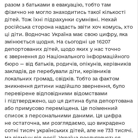
разом з батьками в евакуацію, тобто там
фізично не могло знаходитись такої кількості
дітей. Тож їхні підрахунки сумнівні. Нехай
російська сторона надасть звіти хоч комусь, хто
ці діти. Водночас Україна має свою цифру, яка
змінюється щодня. На сьогодні це 16207
депортованих дітей, щодо яких у нас точно
є звернення до Національного інформаційного
бюро — від батьків, родичів, опікунів, керівників
закладів, де перебували діти, керівників
локальних громад, свідків. Тобто за фактом
зникнення дитини надійшло звернення, було
перевірене відповідними відомствами
і підтверджено, що ця дитина була депортована
або примусово переміщена. Це поіменний
список з персональними даними. Ця цифра
не остаточна, ми розглядаємо, що викрадено
сотні тисяч українських дітей, але не 733 тисячі.
На відміну від росії, Україна послуговується