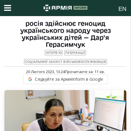
EN
росія здійснює геноцид
українського народу через
українських дітей — Дар’я
Герасимчук
ІНТЕРВ`Ю
ПУБЛІКАЦІЇ
СОЦІАЛЬНИЙ ЗАХИСТ ВІЙСЬКОВОСЛУЖБОВЦІВ
20 Лютого 2023, 13:24
Прочитаєте за:
11
хв.
Слідкуйте за АрміяInform в Google