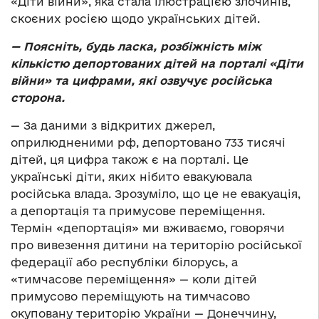
«Діти війни», яка стала ілюстрацією злочинів,
скоєних росією щодо українських дітей.
— Поясніть, будь ласка, розбіжність між
кількістю депортованих дітей на порталі «Діти
війни» та цифрами, які озвучує російська
сторона.
— За даними з відкритих джерел,
оприлюдненими рф, депортовано 733 тисячі
дітей, ця цифра також є на порталі. Це
українські діти, яких нібито евакуювала
російська влада. Зрозуміло, що це не евакуація,
а депортація та примусове переміщення.
Термін «депортація» ми вживаємо, говорячи
про вивезення дитини на територію російської
федерації або республіки білорусь, а
«тимчасове переміщення» — коли дітей
примусово переміщують на тимчасово
окуповану територію України — Донеччину,