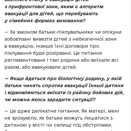
з прифронтової зони, яким є алгоритм
евакуації для дітей, що перебувають
у сімейних формах виховання?
—
За законом батьки-піклувальники чи опікуни
зобов’язані вивезти дітей з небезпечної зони
в евакуацію, інакше їхні договори про
піклування буде розірвано. Це питання
регламентоване і такі родини або виїхали всі
разом, або евакуювали дітей.
— Якщо йдеться про біологічну родину, у якій
батьки чинять спротив евакуації їхньої дитини
і відмовляються виїхати із району бойових дій,
чи можна якось зарадити ситуації?
— Це дуже делікатне питання. Як матері, мені
не зрозуміло, як батьки можуть лишатися з
дитиною у місті чи селищі під обстрілами.