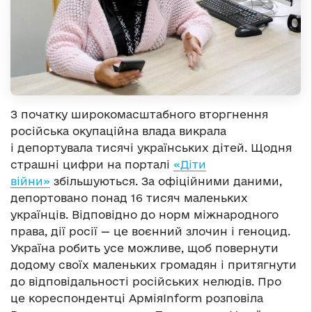
З початку широкомасштабного вторгнення
російська окупаційна влада викрала
і депортувала тисячі українських дітей. Щодня
страшні цифри на порталі
«Діти
війни»
збільшуються. За офіційними даними,
депортовано понад 16 тисяч маленьких
українців. Відповідно до норм міжнародного
права, дії росії — це воєнний злочин і геноцид.
Україна робить усе можливе, щоб повернути
додому своїх маленьких громадян і притягнути
до відповідальності російських нелюдів. Про
це кореспондентці АрміяInform розповіла