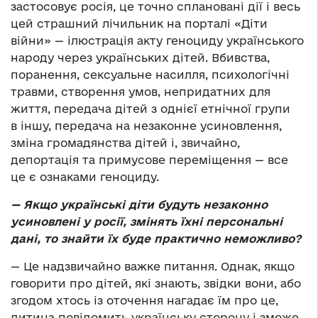
застосовує росія, це точно сплановані дії і весь
цей страшний лічильник на порталі «Діти
війни» — ілюстрація акту геноциду українського
народу через українських дітей. Вбивства,
поранення, сексуальне насилля, психологічні
травми, створення умов, непридатних для
життя, передача дітей з однієї етнічної групи
в іншу, передача на незаконне усиновлення,
зміна громадянства дітей і, звичайно,
депортація та примусове переміщення — все
це є ознаками геноциду.
— Якщо українські діти будуть незаконно
усиновлені у росії, змінять їхні персональні
дані, то знайти їх буде практично неможливо?
— Це надзвичайно важке питання. Однак, якщо
говорити про дітей, які знають, звідки вони, або
згодом хтось із оточення нагадає їм про це,
дитина повідомить українську сторону і зможе