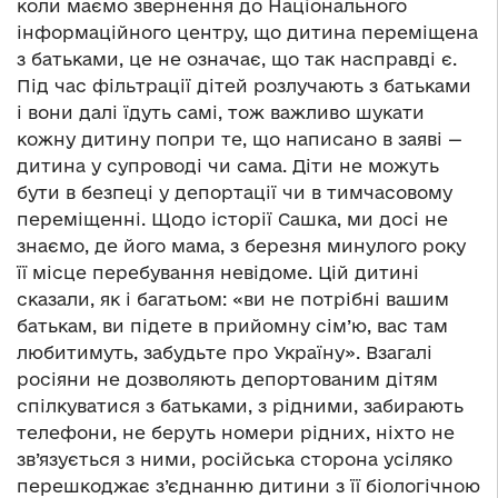
коли маємо звернення до Національного
інформаційного центру, що дитина переміщена
з батьками, це не означає, що так насправді є.
Під час фільтрації дітей розлучають з батьками
і вони далі їдуть самі, тож важливо шукати
кожну дитину попри те, що написано в заяві —
дитина у супроводі чи сама. Діти не можуть
бути в безпеці у депортації чи в тимчасовому
переміщенні. Щодо історії Сашка, ми досі не
знаємо, де його мама, з березня минулого року
її місце перебування невідоме. Цій дитині
сказали, як і багатьом: «ви не потрібні вашим
батькам, ви підете в прийомну сім’ю, вас там
любитимуть, забудьте про Україну». Взагалі
росіяни не дозволяють депортованим дітям
спілкуватися з батьками, з рідними, забирають
телефони, не беруть номери рідних, ніхто не
зв’язується з ними, російська сторона усіляко
перешкоджає з’єднанню дитини з її біологічною