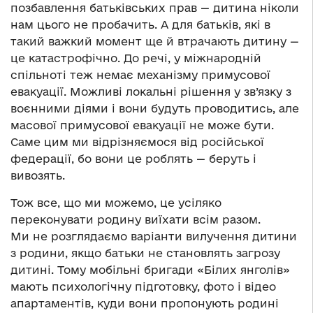
позбавлення батьківських прав — дитина ніколи
нам цього не пробачить. А для батьків, які в
такий важкий момент ще й втрачають дитину —
це катастрофічно. До речі, у міжнародній
спільноті теж немає механізму примусової
евакуації. Можливі локальні рішення у зв’язку з
воєнними діями і вони будуть проводитись, але
масової примусової евакуації не може бути.
Саме цим ми відрізняємося від російської
федерації, бо вони це роблять — беруть і
вивозять.
Тож все, що ми можемо, це усіляко
переконувати родину виїхати всім разом.
Ми не розглядаємо варіанти вилучення дитини
з родини, якщо батьки не становлять загрозу
дитині. Тому мобільні бригади «Білих янголів»
мають психологічну підготовку, фото і відео
апартаментів, куди вони пропонують родині