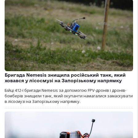
Бригада Nemesis знищила російський танк, який
ховався у лісосмузі на Запорізькому напрямку
Бійці 412-ї бригади Nemesis за допомогою FPV-дронів і дронів-
бомберів знищили танк, який окупанти намагалися замаскувати
в лісосмузі на Запорізькому напрямку.