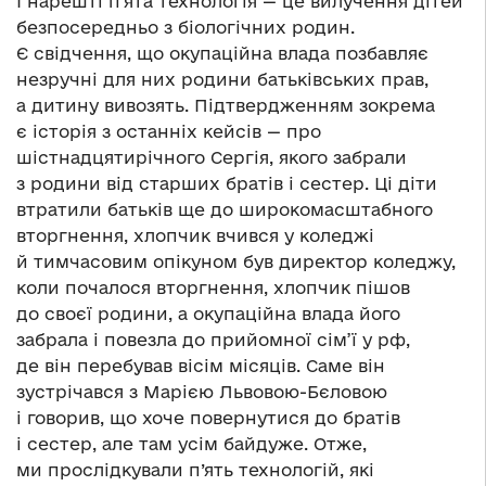
І нарешті п’ята технологія — це вилучення дітей
безпосередньо з біологічних родин.
Є свідчення, що окупаційна влада позбавляє
незручні для них родини батьківських прав,
а дитину вивозять. Підтвердженням зокрема
є історія з останніх кейсів — про
шістнадцятирічного Сергія, якого забрали
з родини від старших братів і сестер. Ці діти
втратили батьків ще до широкомасштабного
вторгнення, хлопчик вчився у коледжі
й тимчасовим опікуном був директор коледжу,
коли почалося вторгнення, хлопчик пішов
до своєї родини, а окупаційна влада його
забрала і повезла до прийомної сім’ї у рф,
де він перебував вісім місяців. Саме він
зустрічався з Марією Львовою-Бєловою
і говорив, що хоче повернутися до братів
і сестер, але там усім байдуже. Отже,
ми прослідкували п’ять технологій, які