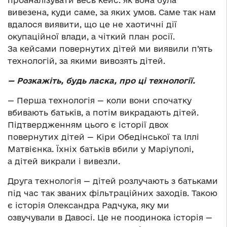
вивезена, куди саме, за яких умов. Саме так нам
вдалося виявити, що це не хаотичні дії
окупаційної влади, а чіткий план росії.
За кейсами повернутих дітей ми виявили п’ять
технологій, за якими вивозять дітей.
— Розкажіть, будь ласка, про ці технології.
— Перша технологія — коли вони спочатку
вбивають батьків, а потім викрадають дітей.
Підтвердженням цього є історії двох
повернутих дітей — Кіри Обедінської та Іллі
Матвієнка. Їхніх батьків вбили у Маріуполі,
а дітей викрали і вивезли.
Друга технологія — дітей розлучають з батьками
під час так званих фільтраційних заходів. Такою
є історія Олександра Радчука, яку ми
озвучували в Давосі. Це не поодинока історія —