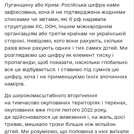
Луганщину або Крим. Російська цифра нами
зафіксована, хоча й не підтверджена жодними
списками чи звітами, які б рф надавала
структурам ЄС, ООН, іншим міжнародним
організаціям або третім країнам чи українській
стороні. Невідомо, кого вони рахують, скільки
разів вони рахують одних і тих самих дітей. Ми
розглядаємо цю цифру як елемент тиску і
пропаганди, щоб показати, наскільки глобально
все це відбувається. І ставимо під сумнів цю
цифру, хоча і не применшуємо їхніх злочинних
намірів.
До широкомасштабного вторгнення
на тимчасово окупованих територіях і теренах,
окупованих вже після лютого 2022 року,
де здійснювалося це вивезення і, на жаль, досі
триває, мешкало трохи більше ніж мільйон
дітей. Ми розуміємо, що половина з них виїхали