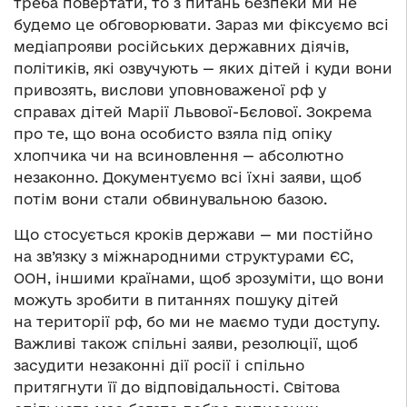
треба повертати, то з питань безпеки ми не
будемо це обговорювати. Зараз ми фіксуємо всі
медіапрояви російських державних діячів,
політиків, які озвучують — яких дітей і куди вони
привозять, вислови уповноваженої рф у
справах дітей Марії Львової-Бєлової. Зокрема
про те, що вона особисто взяла під опіку
хлопчика чи на всиновлення — абсолютно
незаконно. Документуємо всі їхні заяви, щоб
потім вони стали обвинувальною базою.
Що стосується кроків держави — ми постійно
на зв’язку з міжнародними структурами ЄС,
ООН, іншими країнами, щоб зрозуміти, що вони
можуть зробити в питаннях пошуку дітей
на території рф, бо ми не маємо туди доступу.
Важливі також спільні заяви, резолюції, щоб
засудити незаконні дії росії і спільно
притягнути її до відповідальності. Світова