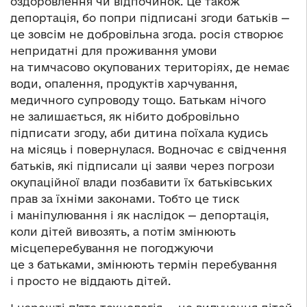
оздоровлення чи відпочинок. Це також
депортація, бо попри підписані згоди батьків —
це зовсім не добровільна згода. росія створює
непридатні для проживання умови
на тимчасово окупованих територіях, де немає
води, опалення, продуктів харчування,
медичного супроводу тощо. Батькам нічого
не залишається, як нібито добровільно
підписати згоду, аби дитина поїхала кудись
на місяць і повернулася. Водночас є свідчення
батьків, які підписали ці заяви через погрози
окупаційної влади позбавити їх батьківських
прав за їхніми законами. Тобто це тиск
і маніпулювання і як наслідок — депортація,
коли дітей вивозять, а потім змінюють
місцеперебування не погоджуючи
це з батьками, змінюють термін перебування
і просто не віддають дітей.