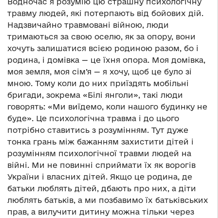
Водночас я розумію цю страшну психологічну
травму людей, які потерпають від бойових дій.
Надзвичайно травмовані війною, люди
тримаються за свою оселю, як за опору, вони
хочуть залишатися всією родиною разом, бо і
родина, і домівка — це їхня опора. Моя домівка,
моя земля, моя сім’я — я хочу, щоб це було зі
мною. Тому коли до них приїздять мобільні
бригади, зокрема «Білі янголи», такі люди
говорять: «Ми виїдемо, коли нашого будинку не
буде». Це психологічна травма і до цього
потрібно ставитись з розумінням. Тут дуже
тонка грань між бажанням захистити дітей і
розумінням психологічної травми людей на
війні. Ми не повинні сприймати їх як ворогів
України і власних дітей. Якщо це родина, де
батьки люблять дітей, дбають про них, а діти
люблять батьків, а ми позбавимо їх батьківських
прав, а вилучити дитину можна тільки через